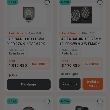
Novo
Novo
Radni farovi
Šifra 1028
Radni farovi
Šifra 1024
FAR RADNI 110X110MM
FAR ZA DALJINU FI175MM
9LED 27W 9-60V EMARK
19LED 95W 9-32V EMARK
KATEGORIJA
KATEGORIJA
Radni farovi
Radni farovi
CENA
CENA
B2B cena?
B2B cena?
1 010
RSD
8 170
RSD
Dostupno
Uskoro
Dodaj u
Detaljnije
Detaljnije
korpu
Novo
Novo