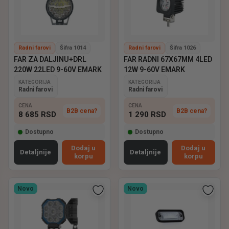
Radni farovi
Šifra 1014
Radni farovi
Šifra 1026
FAR ZA DALJINU+DRL
FAR RADNI 67X67MM 4LED
220W 22LED 9-60V EMARK
12W 9-60V EMARK
KATEGORIJA
KATEGORIJA
Radni farovi
Radni farovi
CENA
CENA
B2B cena?
B2B cena?
8 685
RSD
1 290
RSD
Dostupno
Dostupno
Dodaj u
Dodaj u
Detaljnije
Detaljnije
korpu
korpu
Novo
Novo