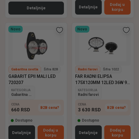
Dodaj u
Detaljnije
Detaljnije
korpu
Novo
Novo
Gabaritna svetla
Šifra 828
Radni farovi
Šifra 1022
GABARIT EPII MALI LED
FAR RADNI ELIPSA
720207
175X120MM 12LED 36W 9-
60V EMARK
KATEGORIJA
KATEGORIJA
Gabaritna svetla
Radni farovi
CENA
CENA
B2B cena?
B2B cena?
660
RSD
3 630
RSD
Dostupno
Dostupno
Dodaj u
Dodaj u
Detaljnije
Detaljnije
korpu
korpu