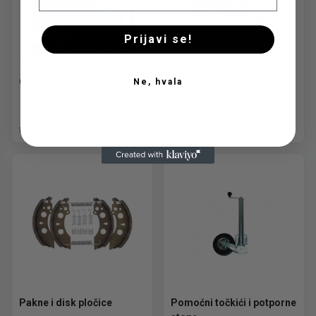
Prijavi se!
Održavanje i nega
Ostali delovi
Ne, hvala
Pogledaj ponudu
Pogledaj ponudu
Pakne i disk pločice
Pomoćni točkići i potporne