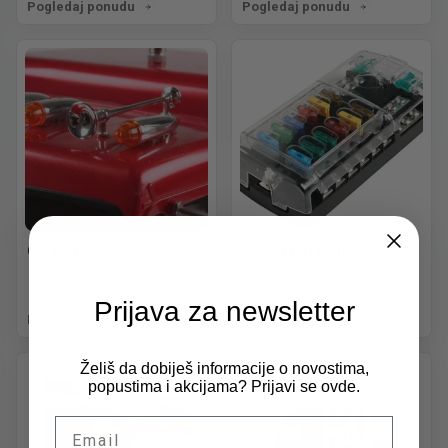
Pogledaj ponudu
Pogledaj ponudu
Oprema
Osigurači i kutije
Prijava za newsletter
Pogledaj ponudu
Pogledaj ponudu
Želiš da dobiješ informacije o novostima,
popustima i akcijama? Prijavi se ovde.
Email