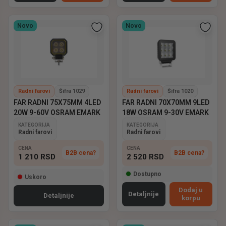
Novo
Novo
Radni farovi
Šifra 1029
Radni farovi
Šifra 1020
FAR RADNI 75X75MM 4LED
FAR RADNI 70X70MM 9LED
20W 9-60V OSRAM EMARK
18W OSRAM 9-30V EMARK
KATEGORIJA
KATEGORIJA
Radni farovi
Radni farovi
CENA
CENA
B2B cena?
B2B cena?
1 210
RSD
2 520
RSD
Dostupno
Uskoro
Dodaj u
Detaljnije
Detaljnije
korpu