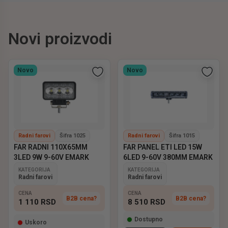
Novi proizvodi
Novo
Novo
Radni farovi
Šifra 1025
Radni farovi
Šifra 1015
FAR RADNI 110X65MM
FAR PANEL ETI LED 15W
3LED 9W 9-60V EMARK
6LED 9-60V 380MM EMARK
KATEGORIJA
KATEGORIJA
Radni farovi
Radni farovi
CENA
CENA
B2B cena?
B2B cena?
1 110
RSD
8 510
RSD
Dostupno
Uskoro