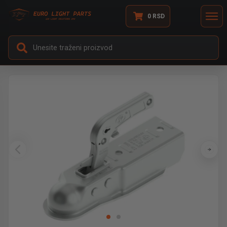
0
RSD