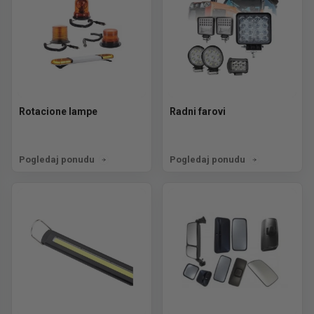
Rotacione lampe
Radni farovi
Pogledaj ponudu
Pogledaj ponudu