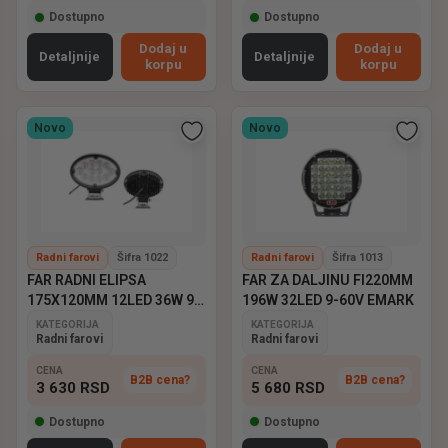
Dostupno
Dostupno
Dodaj u
Dodaj u
Detaljnije
Detaljnije
korpu
korpu
Novo
Novo
Radni farovi
Šifra 1022
Radni farovi
Šifra 1013
FAR RADNI ELIPSA
FAR ZA DALJINU FI220MM
175X120MM 12LED 36W 9-
196W 32LED 9-60V EMARK
60V EMARK
KATEGORIJA
KATEGORIJA
Radni farovi
Radni farovi
CENA
CENA
B2B cena?
B2B cena?
3 630
RSD
5 680
RSD
Dostupno
Dostupno