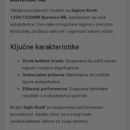
Otkrijte pouzdanost i kvalitet sa
Sajlom Knott
1330/1520MM Burence NB
, savršenom za vaše
autoprikolice. Ova sajla omogućava sigurno i precizno
korišćenje, pružajući vam mir i sigurnost tokom vožnje.
Ključne karakteristike
Visok kvalitet izrade
: Dizajnirana da izdrži visoke
napore i osigura dugotrajnost.
Univerzalna primena
: Namenjena za različite
tipove autoprikolica.
Efikasna performansa
: Osigurava optimalne
rezultate u svakodnevnoj upotrebi.
Birajte
Sajlu Knott
za neuporedive performanse i
pouzdanost. Idealan izbor za sve koji traže
visokokvalitetne delove za svoju opremu.