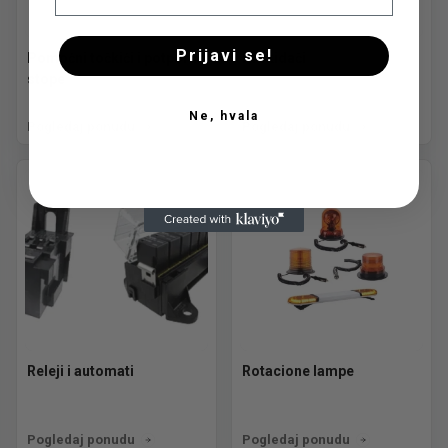
Prijavi se!
Pomoćni točkići i potporne
Prekidači
stope
Ne, hvala
Pogledaj ponudu
Pogledaj ponudu
Releji i automati
Rotacione lampe
Pogledaj ponudu
Pogledaj ponudu