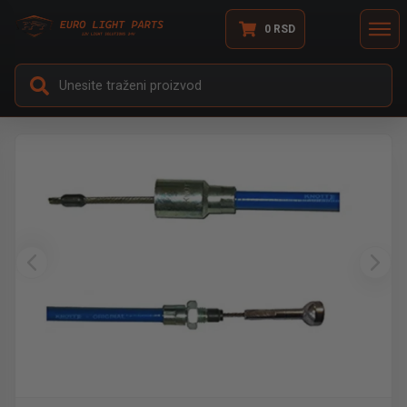
0
RSD