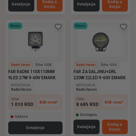
Dodaj u
Dodaj u
Detaljnije
Detaljnije
korpu
korpu
Novo
Novo
Radni farovi
Šifra 1028
Radni farovi
Šifra 1014
FAR RADNI 110X110MM
FAR ZA DALJINU+DRL
9LED 27W 9-60V EMARK
220W 22LED 9-60V EMARK
KATEGORIJA
KATEGORIJA
Radni farovi
Radni farovi
CENA
CENA
B2B cena?
B2B cena?
1 010
RSD
8 685
RSD
Dostupno
Uskoro
Dodaj u
Detaljnije
Detaljnije
korpu