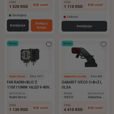
CENA
CENA
B2B cena?
B2B cena?
1 520
RSD
1 110
RSD
Dostupno
Uskoro
Dodaj u
Detaljnije
Detaljnije
korpu
Novo
Novo
Radni farovi
Šifra 1017
Gabaritna svetla
Šifra 849
FAR RADNI+BLIC Ž
GABARIT IVECO C+B+Ž L
110X110MM 16LED 9-80V
OLSA
EMARK
KATEGORIJA
BREND
KATEGORIJA
Radni farovi
IVECO
Gabaritna svetla
CENA
CENA
B2B cena?
B2B cena?
1 130
RSD
4 410
RSD