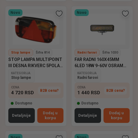
Novo
Novo
Stop lampe
Šifra 814
Radni farovi
Šifra 1030
STOP LAMPA MULTIPOINT
FAR RADNI 160X45MM
III DESNA RIKVERC 5POLA
6LED 18W 9-60V OSRAM
ASPOCK
EMARK
KATEGORIJA
KATEGORIJA
Stop lampe
Radni farovi
CENA
CENA
B2B cena?
B2B cena?
4 720
RSD
1 440
RSD
Dostupno
Dostupno
Dodaj u
Dodaj u
Detaljnije
Detaljnije
korpu
korpu
Novo
Novo