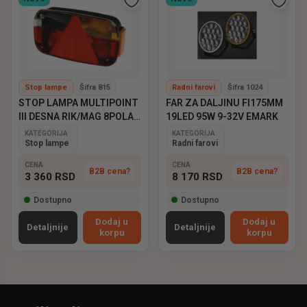
Stop lampe
Šifra 815
Radni farovi
Šifra 1024
STOP LAMPA MULTIPOINT
FAR ZA DALJINU FI175MM
III DESNA RIK/MAG 8POLA
19LED 95W 9-32V EMARK
ASPOCK
KATEGORIJA
KATEGORIJA
Stop lampe
Radni farovi
CENA
CENA
B2B cena?
B2B cena?
3 360
RSD
8 170
RSD
Dostupno
Dostupno
Dodaj u
Dodaj u
Detaljnije
Detaljnije
korpu
korpu