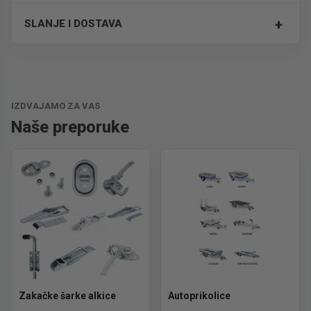
+
SLANJE I DOSTAVA
Trošak dostave je 700 RSD za ceo paket.
IZDVAJAMO ZA VAS
Naše preporuke
Zakačke šarke alkice
Autoprikolice