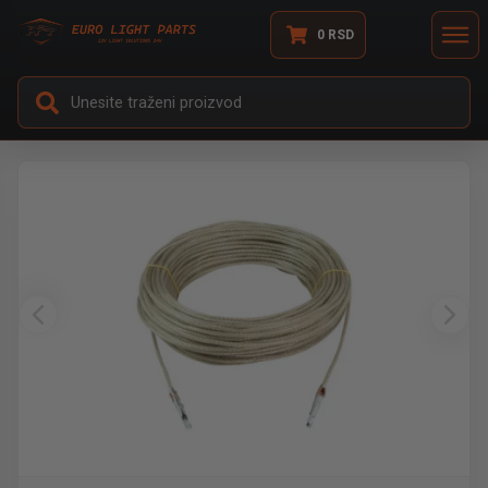
0
RSD