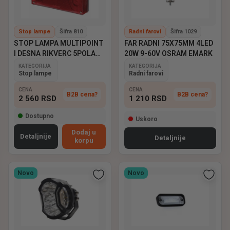
Stop lampe
Šifra 810
Radni farovi
Šifra 1029
STOP LAMPA MULTIPOINT
FAR RADNI 75X75MM 4LED
I DESNA RIKVERC 5POLA
20W 9-60V OSRAM EMARK
ASPOCK
KATEGORIJA
KATEGORIJA
Stop lampe
Radni farovi
CENA
CENA
B2B cena?
B2B cena?
2 560
RSD
1 210
RSD
Dostupno
Uskoro
Dodaj u
Detaljnije
Detaljnije
korpu
Novo
Novo