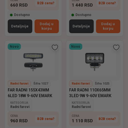
CENA
CENA
B2B cena?
B2B cena?
660
RSD
1 440
RSD
Dostupno
Dostupno
Dodaj u
Dodaj u
Detaljnije
Detaljnije
korpu
korpu
Novo
Novo
Radni farovi
Šifra 1027
Radni farovi
Šifra 1025
FAR RADNI 155X43MM
FAR RADNI 110X65MM
6LED 18W 9-60V EMARK
3LED 9W 9-60V EMARK
KATEGORIJA
KATEGORIJA
Radni farovi
Radni farovi
CENA
CENA
B2B cena?
B2B cena?
960
RSD
1 110
RSD