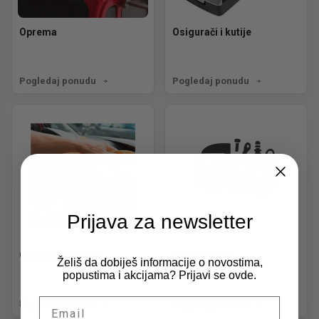
Oprema
Osigurači i kutije
Pogledaj ponudu
Pogledaj ponudu
Prijava za newsletter
Održavanje i nega
Ostali delovi
Želiš da dobiješ informacije o novostima,
popustima i akcijama? Prijavi se ovde.
Email
Pogledaj ponudu
Pogledaj ponudu