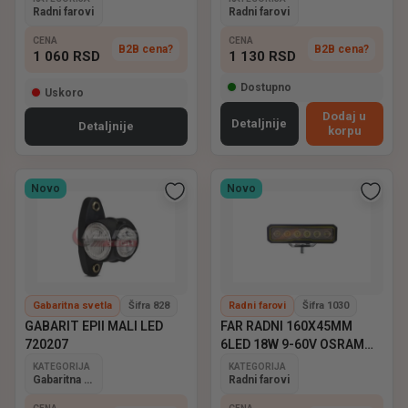
Radni farovi
Radni farovi
CENA
CENA
B2B cena?
B2B cena?
1 060
RSD
1 130
RSD
Dostupno
Uskoro
Dodaj u
Detaljnije
Detaljnije
korpu
Novo
Novo
Gabaritna svetla
Šifra 828
Radni farovi
Šifra 1030
GABARIT EPII MALI LED
FAR RADNI 160X45MM
720207
6LED 18W 9-60V OSRAM
EMARK
KATEGORIJA
KATEGORIJA
Gabaritna svetla
Radni farovi