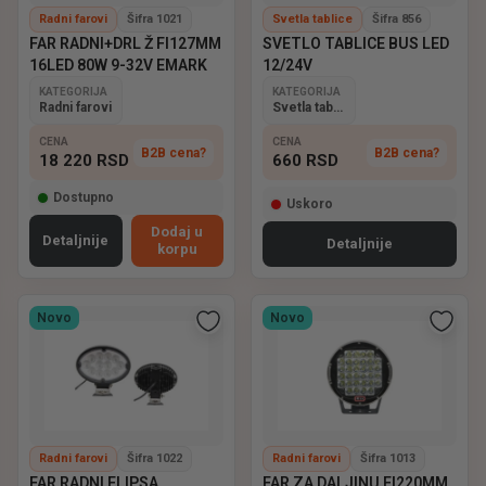
Radni farovi
Šifra 1021
Svetla tablice
Šifra 856
FAR RADNI+DRL Ž FI127MM
SVETLO TABLICE BUS LED
16LED 80W 9-32V EMARK
12/24V
KATEGORIJA
KATEGORIJA
Radni farovi
Svetla tablice
CENA
CENA
B2B cena?
B2B cena?
18 220
RSD
660
RSD
Dostupno
Uskoro
Dodaj u
Detaljnije
Detaljnije
korpu
Novo
Novo
Radni farovi
Šifra 1022
Radni farovi
Šifra 1013
FAR RADNI ELIPSA
FAR ZA DALJINU FI220MM