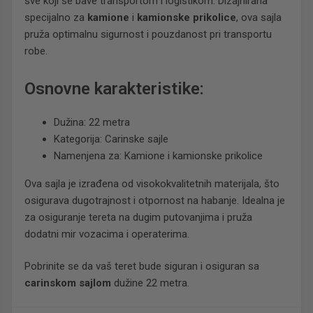
sve koji se bave transportom i logistikom. Dizajnirana
specijalno za
kamione
i
kamionske prikolice
, ova sajla
pruža optimalnu sigurnost i pouzdanost pri transportu
robe.
Osnovne karakteristike:
Dužina: 22 metra
Kategorija: Carinske sajle
Namenjena za: Kamione i kamionske prikolice
Ova sajla je izrađena od visokokvalitetnih materijala, što
osigurava dugotrajnost i otpornost na habanje. Idealna je
za osiguranje tereta na dugim putovanjima i pruža
dodatni mir vozacima i operaterima.
Pobrinite se da vaš teret bude siguran i osiguran sa
carinskom sajlom
dužine 22 metra.