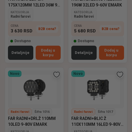
175X120MM 12LED 36W 9-
196W 32LED 9-60V EMARK
60V EMARK
KATEGORIJA
KATEGORIJA
Radni farovi
Radni farovi
CENA
CENA
B2B cena?
B2B cena?
3 630
RSD
5 680
RSD
Dostupno
Dostupno
Dodaj u
Dodaj u
Detaljnije
Detaljnije
korpu
korpu
Novo
Novo
Radni farovi
Šifra 1016
Radni farovi
Šifra 1017
FAR RADNI+DRLŽ 110MM
FAR RADNI+BLIC Ž
10LED 9-80V EMARK
110X110MM 16LED 9-80V
EMARK
KATEGORIJA
KATEGORIJA