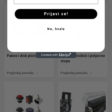
Prijavi se!
Ne, hvala
Pakne i disk pločice
Pomoćni točkići i potporne
stope
Pogledaj ponudu
Pogledaj ponudu