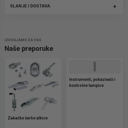
+
SLANJE I DOSTAVA
Trošak dostave je 700 RSD za ceo paket.
IZDVAJAMO ZA VAS
Naše preporuke
I
Instrumenti, pokazivači i
kontrolne lampice
Zakačke šarke alkice