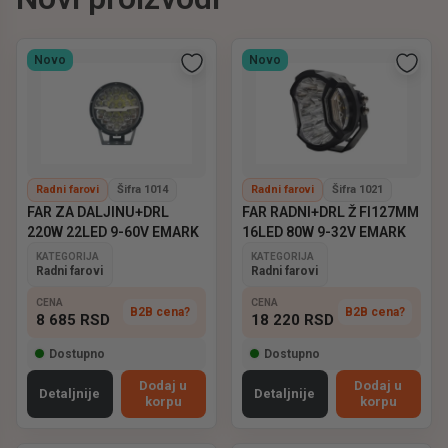
Novo
Novo
Radni farovi
Šifra 1014
Radni farovi
Šifra 1021
FAR ZA DALJINU+DRL
FAR RADNI+DRL Ž FI127MM
220W 22LED 9-60V EMARK
16LED 80W 9-32V EMARK
KATEGORIJA
KATEGORIJA
Radni farovi
Radni farovi
CENA
CENA
B2B cena?
B2B cena?
8 685
RSD
18 220
RSD
Dostupno
Dostupno
Dodaj u
Dodaj u
Detaljnije
Detaljnije
korpu
korpu