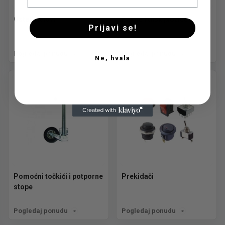
Ostali delovi
Pakne i disk pločice
Prijavi se!
Pogledaj ponudu
Pogledaj ponudu
Ne, hvala
Pomoćni točkići i potporne
Prekidači
stope
Pogledaj ponudu
Pogledaj ponudu