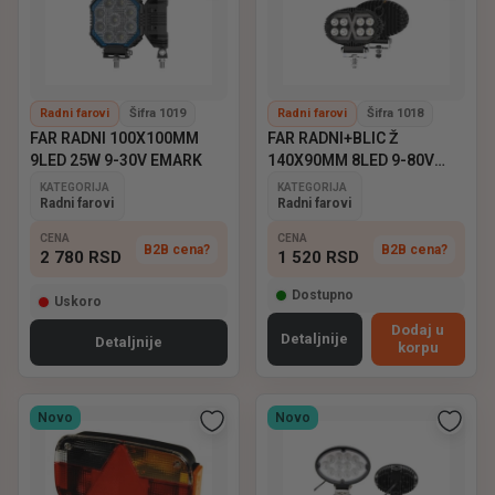
Radni farovi
Šifra 1019
Radni farovi
Šifra 1018
FAR RADNI 100X100MM
FAR RADNI+BLIC Ž
9LED 25W 9-30V EMARK
140X90MM 8LED 9-80V
EMARK
KATEGORIJA
KATEGORIJA
Radni farovi
Radni farovi
CENA
CENA
B2B cena?
B2B cena?
2 780
RSD
1 520
RSD
Dostupno
Uskoro
Dodaj u
Detaljnije
Detaljnije
korpu
Novo
Novo