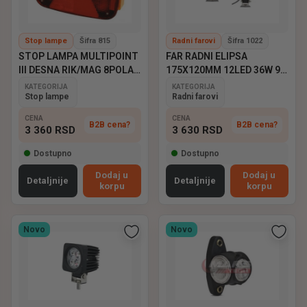
Stop lampe
Šifra 815
Radni farovi
Šifra 1022
STOP LAMPA MULTIPOINT
FAR RADNI ELIPSA
III DESNA RIK/MAG 8POLA
175X120MM 12LED 36W 9-
ASPOCK
60V EMARK
KATEGORIJA
KATEGORIJA
Stop lampe
Radni farovi
CENA
CENA
B2B cena?
B2B cena?
3 360
RSD
3 630
RSD
Dostupno
Dostupno
Dodaj u
Dodaj u
Detaljnije
Detaljnije
korpu
korpu
Novo
Novo