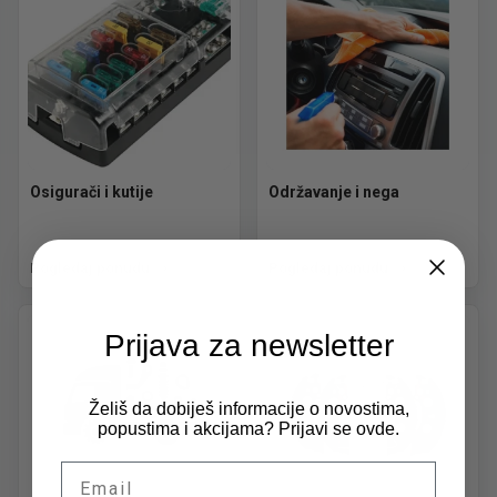
Osigurači i kutije
Održavanje i nega
Pogledaj ponudu
Pogledaj ponudu
Prijava za newsletter
Želiš da dobiješ informacije o novostima,
popustima i akcijama? Prijavi se ovde.
Email