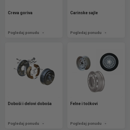
Creva goriva
Carinske sajle
Pogledaj ponudu
Pogledaj ponudu
Doboši i delovi doboša
Felne i točkovi
Pogledaj ponudu
Pogledaj ponudu