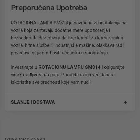
Preporučena Upotreba
ROTACIONA LAMPA SM814 je savršena za instalaciju na
vozila koja zahtevaju dodatne mere upozorenja i
bezbednosti. Bez obzira da li se koristi za komercijalna
vozila, hitne službe ili industrijske mašine, olakšava rad i
povećava sigurnost svih učesnika u saobraćaju.
Investirajte u
ROTACIONU LAMPU SM814
i osigurajte
visoku vidljivost na putu. Poručite svoju već danas i
iskoristite sve prednosti koje vam nudi!
+
SLANJE I DOSTAVA
Trošak dostave je 700 RSD za ceo paket.
IZDVAJAMO ZA VAS