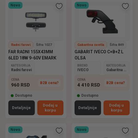
Novo
Novo
Radni farovi
Šifra 1027
Gabaritna svetla
Šifra 849
FAR RADNI 155X43MM
GABARIT IVECO C+B+Ž L
6LED 18W 9-60V EMARK
OLSA
KATEGORIJA
BREND
KATEGORIJA
Radni farovi
IVECO
Gabaritna svetla
CENA
CENA
B2B cena?
B2B cena?
960
RSD
4 410
RSD
Dostupno
Dostupno
Dodaj u
Dodaj u
Detaljnije
Detaljnije
korpu
korpu
Novo
Novo