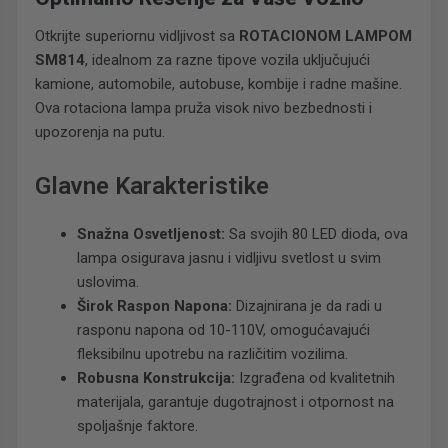
Otkrijte superiornu vidljivost sa
ROTACIONOM LAMPOM
SM814
, idealnom za razne tipove vozila uključujući
kamione, automobile, autobuse, kombije i radne mašine.
Ova rotaciona lampa pruža visok nivo bezbednosti i
upozorenja na putu.
Glavne Karakteristike
Snažna Osvetljenost:
Sa svojih 80 LED dioda, ova
lampa osigurava jasnu i vidljivu svetlost u svim
uslovima.
Širok Raspon Napona:
Dizajnirana je da radi u
rasponu napona od 10-110V, omogućavajući
fleksibilnu upotrebu na različitim vozilima.
Robusna Konstrukcija:
Izgrađena od kvalitetnih
materijala, garantuje dugotrajnost i otpornost na
spoljašnje faktore.