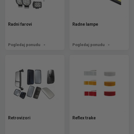
Radni farovi
Radne lampe
Pogledaj ponudu
Pogledaj ponudu
Retrovizori
Reflex trake