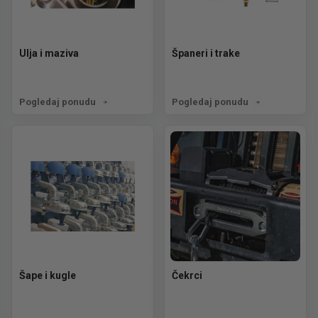
Ulja i maziva
Španeri i trake
Pogledaj ponudu
Pogledaj ponudu
Šape i kugle
Čekrci