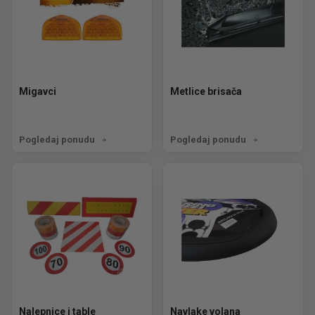
Migavci
Metlice brisača
Pogledaj ponudu
Pogledaj ponudu
Nalepnice i table
Navlake volana