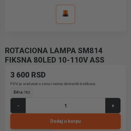
ROTACIONA LAMPA SM814
FIKSNA 80LED 10-110V ASS
3 600 RSD
PDV je uračunat u cenu i nema skrivenih troškova.
Šifra:
762
-
+
Dodaj u korpu