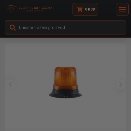
0
RSD