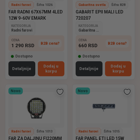
Radni farovi
Šifra 1026
Gabaritna svetla
Šifra 828
FAR RADNI 67X67MM 4LED
GABARIT EPII MALI LED
12W 9-60V EMARK
720207
KATEGORIJA
KATEGORIJA
Radni farovi
Gabaritna svetla
CENA
CENA
B2B cena?
B2B cena?
1 290
RSD
660
RSD
Dostupno
Dostupno
Dodaj u
Dodaj u
Detaljnije
Detaljnije
korpu
korpu
Novo
Novo
Radni farovi
Šifra 1013
Radni farovi
Šifra 1015
FAR ZA DALJINU FI220MM
FAR PANEL ETI LED 15W