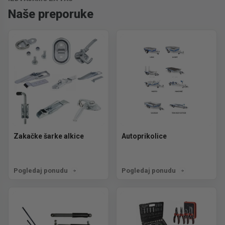
Naše preporuke
Zakačke šarke alkice
Autoprikolice
Pogledaj ponudu
Pogledaj ponudu