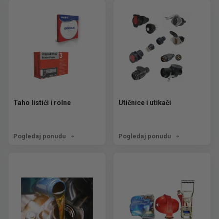
Taho listići i rolne
Utičnice i utikači
Pogledaj ponudu
Pogledaj ponudu