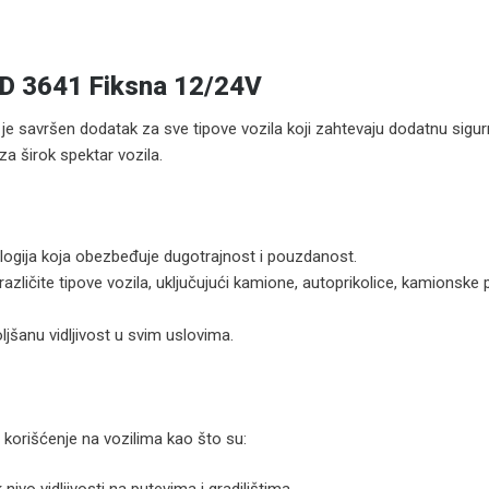
D 3641 Fiksna 12/24V
e savršen dodatak za sve tipove vozila koji zahtevaju dodatnu sigurn
za širok spektar vozila.
logija koja obezbeđuje dugotrajnost i pouzdanost.
azličite tipove vozila, uključujući kamione, autoprikolice, kamionske p
ljšanu vidljivost u svim uslovima.
 korišćenje na vozilima kao što su: