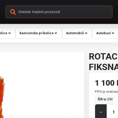
olice
Kamionske prikolice
Automobili
Autobusi
ROTAC
FIKSN
1 100
PDV je uračuna
Šifra:
230
-