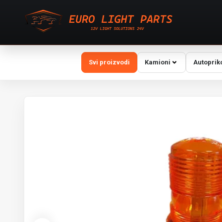
Svi proizvodi
Kamioni
Autoprik