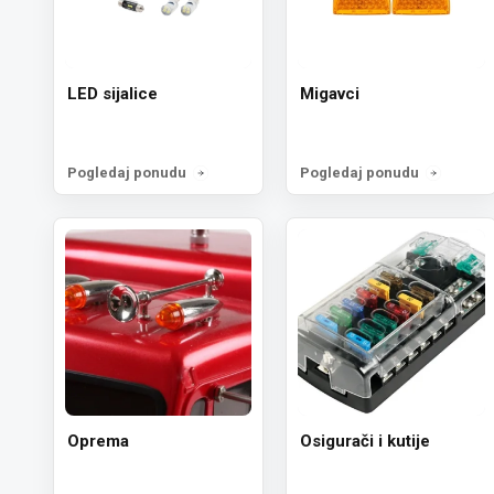
LED sijalice
Migavci
Pogledaj ponudu
Pogledaj ponudu
Oprema
Osigurači i kutije