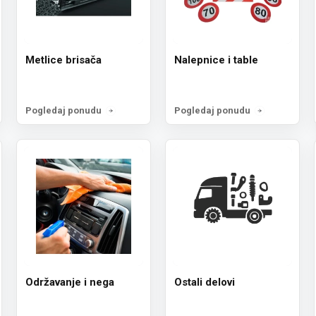
Metlice brisača
Nalepnice i table
Pogledaj ponudu
Pogledaj ponudu
Održavanje i nega
Ostali delovi