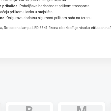
vo vidljivosti na putevima i gradilištima.
 prikolice:
Poboljšava bezbednost prilikom transporta.
aju prilikom ulaska u stajališta.
ine:
Osigurava dodatnu sigurnost prilikom rada na terenu.
la, Rotaciona lampa LED 3641 fiksna obezbeđuje visoko efikasan nač
 paket.
B
M