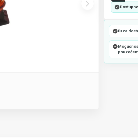
Dostupno
Brza dost
Mogućnost
pouzeće