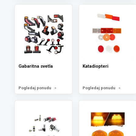
Gabaritna svetla
Katadiopteri
Pogledaj ponudu
Pogledaj ponudu