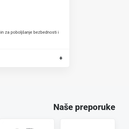
in za poboljšanje bezbednosti i
+
Naše preporuke