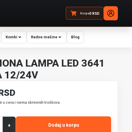
Korpa
0
RSD
Kombi
Radne mašine
Blog
IONA LAMPA LED 3641
A 12/24V
 RSD
t u cenu i nema skrivenih troškova.
+
Dodaj u korpu