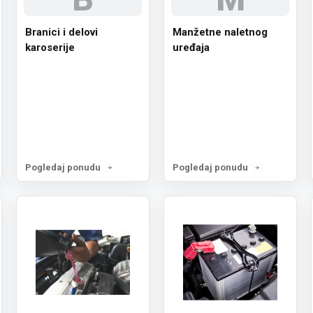
Branici i delovi
Manžetne naletnog
karoserije
uređaja
Pogledaj ponudu
Pogledaj ponudu