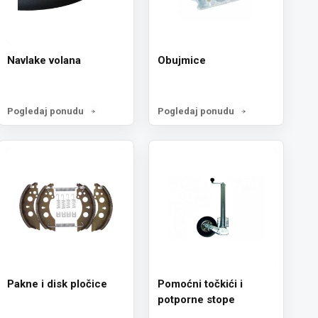
Navlake volana
Obujmice
Pogledaj ponudu
Pogledaj ponudu
Pakne i disk pločice
Pomoćni točkići i
potporne stope