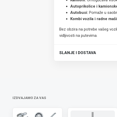
Kamioni:
Omogućava visok ni
Autoprikolice i kamionske
Autobusi:
Pomaže u saobrać
Kombi vozila i radne maš
Bez obzira na potrebe vašeg vozi
vidljivosti na putevima.
SLANJE I DOSTAVA
Trošak dostave je 700 RSD za ceo
IZDVAJAMO ZA VAS
I