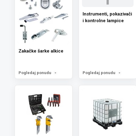
Instrumenti, pokazivači
i kontrolne lampice
Zakačke šarke alkice
Pogledaj ponudu
Pogledaj ponudu