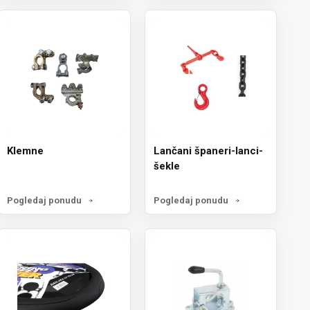
Klemne
Lančani španeri-lanci-
šekle
Pogledaj ponudu
Pogledaj ponudu