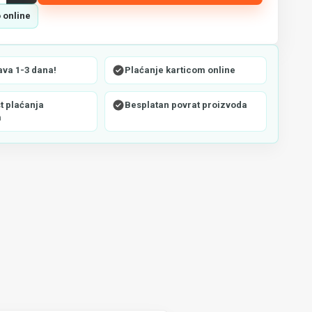
 online
ava 1-3 dana!
Plaćanje karticom online
 plaćanja
Besplatan povrat proizvoda
m