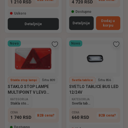
1 210
RSD
4 720
RSD
Dostupno
Uskoro
Dodaj u
Detaljnije
Detaljnije
korpu
Novo
Novo
Stakla stop lampi
Šifra 809
Svetla tablice
Šifra 856
STAKLO STOP LAMPE
SVETLO TABLICE BUS LED
MULTIPOINT V LEVO
12/24V
ASPOCK
KATEGORIJA
KATEGORIJA
Stakla stop lampi
Svetla tablice
CENA
CENA
B2B cena?
B2B cena?
1 740
RSD
660
RSD
Dostupno