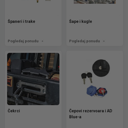
Španeri i trake
Šape i kugle
Pogledaj ponudu
Pogledaj ponudu
Čekrci
Čepovi rezervoara i AD
Blue-a