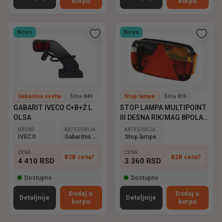
korpu
korpu
Novo
Novo
Gabaritna svetla
Šifra 849
Stop lampe
Šifra 815
GABARIT IVECO C+B+Ž L
STOP LAMPA MULTIPOINT
OLSA
III DESNA RIK/MAG 8POLA
ASPOCK
BREND
KATEGORIJA
KATEGORIJA
IVECO
Gabaritna svetla
Stop lampe
CENA
CENA
B2B cena?
B2B cena?
4 410
RSD
3 360
RSD
Dostupno
Dostupno
Dodaj u
Dodaj u
Detaljnije
Detaljnije
korpu
korpu