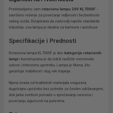
Predstavljamo vam
rotacionu lampu 24V KL7000F
-
savršeno rešenje za povećanje vidljivosti i bezbednosti
vašeg vozila. Dizajnirana da zadovolji najviše standarde
industrije, ova lampa je idealna za kamione i autobuse.
Specifikacije i Prednosti
Rotaciona lampa KL7000F je deo
kategorije rotacionih
lampi
i konstruisana je da izdrži različite vremenske
uslove i intenzivnu upotrebu. Lampa je fiksna, što
garantuje stabilnost i dug vek trajanja.
Njena izrada od kvalitetnih materijala osigurava
dugotrajnu upotrebu bez potrebe za čestim održavanjem,
dok jarka svetlost pomaže u sprečavanju nesreća i
povećanju sigurnosti na putevima.