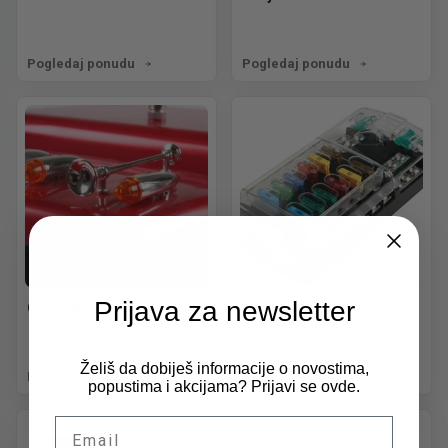
Pogledaj ponudu
Pogledaj ponudu
Prijava za newsletter
Oprema
Osigurači i kutije
Želiš da dobiješ informacije o novostima,
Pogledaj ponudu
Pogledaj ponudu
popustima i akcijama? Prijavi se ovde.
Email