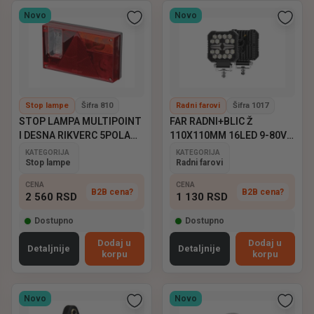
Novo
Novo
Stop lampe
Šifra 810
Radni farovi
Šifra 1017
STOP LAMPA MULTIPOINT
FAR RADNI+BLIC Ž
I DESNA RIKVERC 5POLA
110X110MM 16LED 9-80V
ASPOCK
EMARK
KATEGORIJA
KATEGORIJA
Stop lampe
Radni farovi
CENA
CENA
B2B cena?
B2B cena?
2 560
RSD
1 130
RSD
Dostupno
Dostupno
Dodaj u
Dodaj u
Detaljnije
Detaljnije
korpu
korpu
Novo
Novo