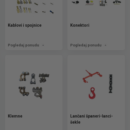
Kablovi i spojnice
Konektori
Pogledaj ponudu
Pogledaj ponudu
Klemne
Lančani španeri-lanci-
šekle