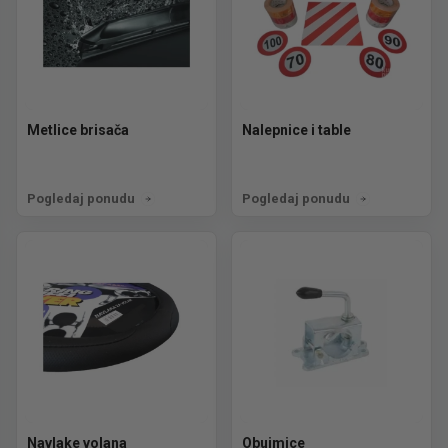
Metlice brisača
Nalepnice i table
Pogledaj ponudu
Pogledaj ponudu
Navlake volana
Obujmice