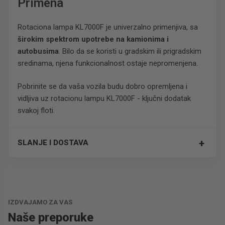
Primena
Rotaciona lampa KL7000F je univerzalno primenjiva, sa
širokim spektrom upotrebe na kamionima i
autobusima
. Bilo da se koristi u gradskim ili prigradskim
sredinama, njena funkcionalnost ostaje nepromenjena.
Pobrinite se da vaša vozila budu dobro opremljena i
vidljiva uz rotacionu lampu KL7000F - ključni dodatak
svakoj floti.
+
SLANJE I DOSTAVA
Besplatna dostava.
IZDVAJAMO ZA VAS
Naše preporuke