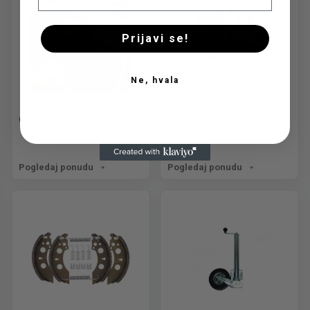
Prijavi se!
Ne, hvala
Održavanje i nega
Ostali delovi
Pogledaj ponudu
Pogledaj ponudu