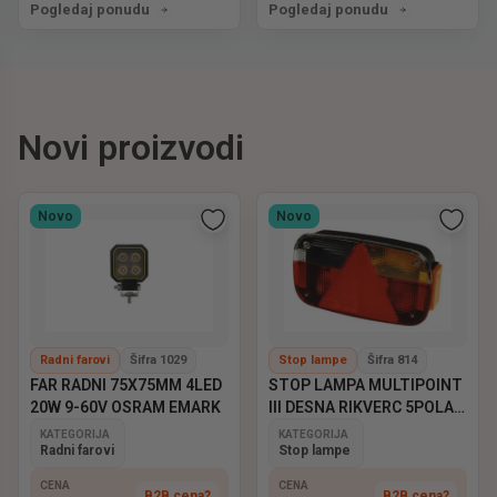
Pogledaj ponudu
Pogledaj ponudu
Novi proizvodi
Novo
Novo
Radni farovi
Šifra 1029
Stop lampe
Šifra 814
FAR RADNI 75X75MM 4LED
STOP LAMPA MULTIPOINT
20W 9-60V OSRAM EMARK
III DESNA RIKVERC 5POLA
ASPOCK
KATEGORIJA
KATEGORIJA
Radni farovi
Stop lampe
CENA
CENA
B2B cena?
B2B cena?