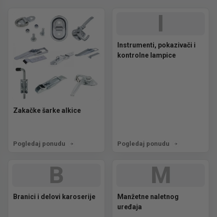
I
Instrumenti, pokazivači i
kontrolne lampice
Zakačke šarke alkice
Pogledaj ponudu
Pogledaj ponudu
B
M
Branici i delovi karoserije
Manžetne naletnog
uređaja