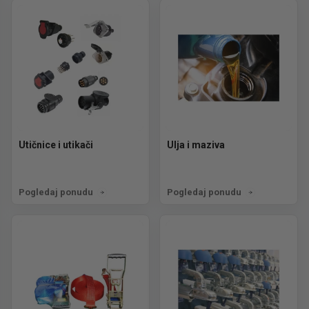
Utičnice i utikači
Ulja i maziva
Pogledaj ponudu
Pogledaj ponudu