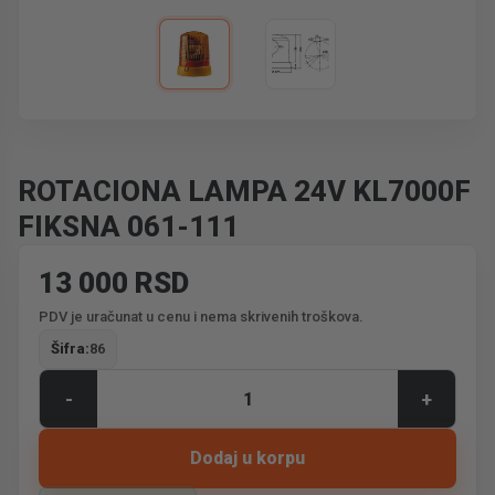
ROTACIONA LAMPA 24V KL7000F
FIKSNA 061-111
13 000 RSD
PDV je uračunat u cenu i nema skrivenih troškova.
Šifra:
86
-
+
Dodaj u korpu