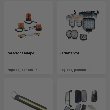
Rotacione lampe
Radni farovi
Pogledaj ponudu
Pogledaj ponudu