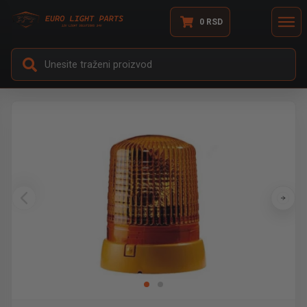
0
RSD