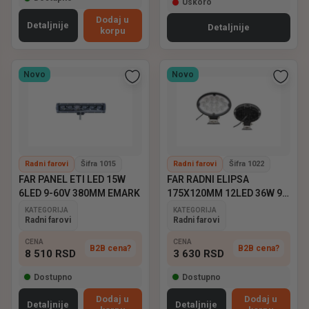
Uskoro
Dodaj u
Detaljnije
Detaljnije
korpu
Novo
Novo
Radni farovi
Šifra 1015
Radni farovi
Šifra 1022
FAR PANEL ETI LED 15W
FAR RADNI ELIPSA
6LED 9-60V 380MM EMARK
175X120MM 12LED 36W 9-
60V EMARK
KATEGORIJA
KATEGORIJA
Radni farovi
Radni farovi
CENA
CENA
B2B cena?
B2B cena?
8 510
RSD
3 630
RSD
Dostupno
Dostupno
Dodaj u
Dodaj u
Detaljnije
Detaljnije