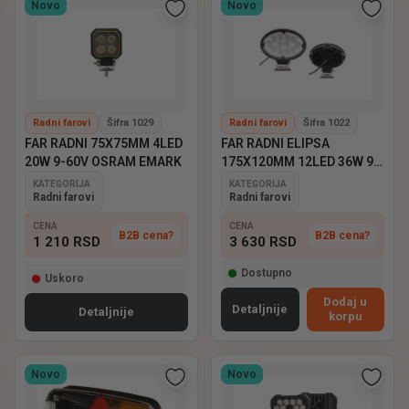
Novo
Novo
Radni farovi
Šifra 1029
Radni farovi
Šifra 1022
FAR RADNI 75X75MM 4LED
FAR RADNI ELIPSA
20W 9-60V OSRAM EMARK
175X120MM 12LED 36W 9-
60V EMARK
KATEGORIJA
KATEGORIJA
Radni farovi
Radni farovi
CENA
CENA
B2B cena?
B2B cena?
1 210
RSD
3 630
RSD
Dostupno
Uskoro
Dodaj u
Detaljnije
Detaljnije
korpu
Novo
Novo