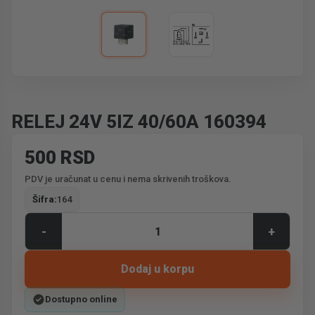
RELEJ 24V 5IZ 40/60A 160394
500 RSD
PDV je uračunat u cenu i nema skrivenih troškova.
Šifra:
164
-
+
Dodaj u korpu
Dostupno online