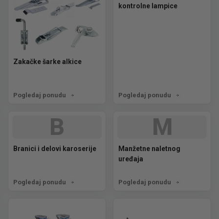
kontrolne lampice
Zakačke šarke alkice
Pogledaj ponudu
Pogledaj ponudu
B
M
Branici i delovi karoserije
Manžetne naletnog
uređaja
Pogledaj ponudu
Pogledaj ponudu