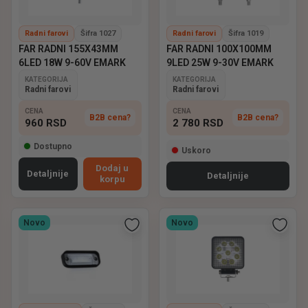
Radni farovi
Šifra 1027
Radni farovi
Šifra 1019
FAR RADNI 155X43MM
FAR RADNI 100X100MM
6LED 18W 9-60V EMARK
9LED 25W 9-30V EMARK
KATEGORIJA
KATEGORIJA
Radni farovi
Radni farovi
CENA
CENA
B2B cena?
B2B cena?
960
RSD
2 780
RSD
Dostupno
Uskoro
Dodaj u
Detaljnije
Detaljnije
korpu
Novo
Novo