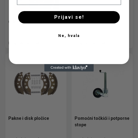
Prijavi se!
Održavanje i nega
Ostali delovi
Ne, hvala
Pogledaj ponudu
Pogledaj ponudu
Pakne i disk pločice
Pomoćni točkići i potporne
stope