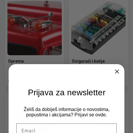
Oprema
Osigurači i kutije
Pogledaj ponudu
Pogledaj ponudu
Prijava za newsletter
Želiš da dobiješ informacije o novostima,
popustima i akcijama? Prijavi se ovde.
Email