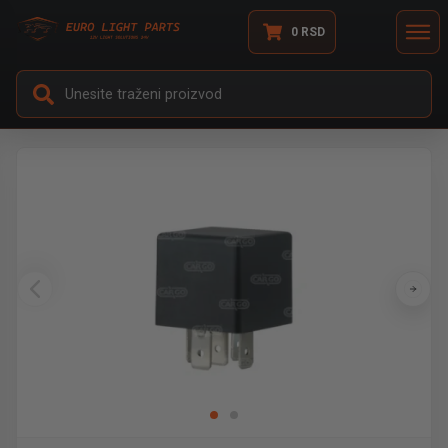
0
RSD