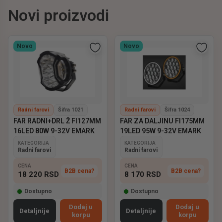
Novi proizvodi
Novo
Novo
Radni farovi
Šifra 1021
Radni farovi
Šifra 1024
FAR RADNI+DRL Ž FI127MM
FAR ZA DALJINU FI175MM
16LED 80W 9-32V EMARK
19LED 95W 9-32V EMARK
KATEGORIJA
KATEGORIJA
Radni farovi
Radni farovi
CENA
CENA
B2B cena?
B2B cena?
18 220
RSD
8 170
RSD
Dostupno
Dostupno
Dodaj u
Dodaj u
Detaljnije
Detaljnije
korpu
korpu