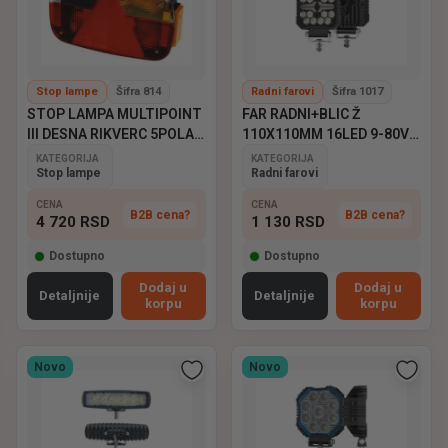
Stop lampe
Šifra 814
Radni farovi
Šifra 1017
STOP LAMPA MULTIPOINT
FAR RADNI+BLIC Ž
III DESNA RIKVERC 5POLA
110X110MM 16LED 9-80V
ASPOCK
EMARK
KATEGORIJA
KATEGORIJA
Stop lampe
Radni farovi
CENA
CENA
B2B cena?
B2B cena?
4 720
RSD
1 130
RSD
Dostupno
Dostupno
Dodaj u
Dodaj u
Detaljnije
Detaljnije
korpu
korpu
Novo
Novo