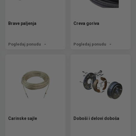
Brave paljenja
Creva goriva
Pogledaj ponudu
Pogledaj ponudu
Carinske sajle
Doboši i delovi doboša