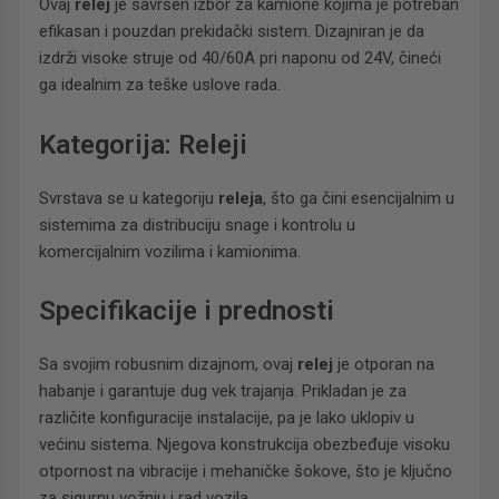
Ovaj
relej
je savršen izbor za kamione kojima je potreban
efikasan i pouzdan prekidački sistem. Dizajniran je da
izdrži visoke struje od 40/60A pri naponu od 24V, čineći
ga idealnim za teške uslove rada.
Kategorija: Releji
Svrstava se u kategoriju
releja
, što ga čini esencijalnim u
sistemima za distribuciju snage i kontrolu u
komercijalnim vozilima i kamionima.
Specifikacije i prednosti
Sa svojim robusnim dizajnom, ovaj
relej
je otporan na
habanje i garantuje dug vek trajanja. Prikladan je za
različite konfiguracije instalacije, pa je lako uklopiv u
većinu sistema. Njegova konstrukcija obezbeđuje visoku
otpornost na vibracije i mehaničke šokove, što je ključno
za sigurnu vožnju i rad vozila.