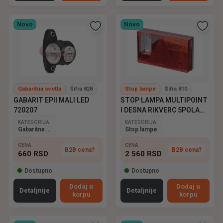
Novo
Novo
Gabaritna svetla
Šifra 828
Stop lampe
Šifra 810
GABARIT EPII MALI LED
STOP LAMPA MULTIPOINT
720207
I DESNA RIKVERC 5POLA
ASPOCK
KATEGORIJA
KATEGORIJA
Gabaritna svetla
Stop lampe
CENA
CENA
B2B cena?
B2B cena?
660
RSD
2 560
RSD
Dostupno
Dostupno
Dodaj u
Dodaj u
Detaljnije
Detaljnije
korpu
korpu