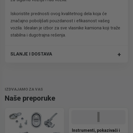
Iskoristite prednosti ovog kvalitetnog dela koja će
značajno poboljšati pouzdanost i efikasnost vašeg
vozila. Idealan je izbor za sve vlasnike kamiona koji traže
stabilna i dugotrajna rešenja.
+
SLANJE I DOSTAVA
Trošak dostave je 700 RSD za ceo paket.
IZDVAJAMO ZA VAS
Naše preporuke
I
Instrumenti, pokazivači i