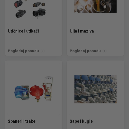
Utičnice i utikači
Ulja i maziva
Pogledaj ponudu
Pogledaj ponudu
Španeri i trake
Šape i kugle