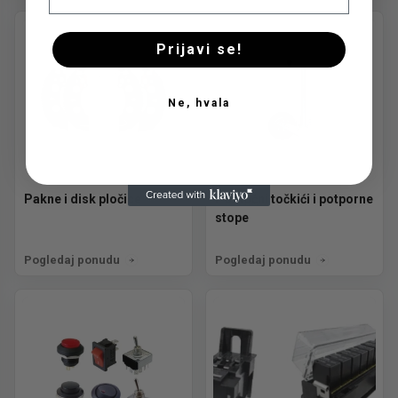
Prijavi se!
Ne, hvala
Pakne i disk pločice
Pomoćni točkići i potporne
stope
Pogledaj ponudu
Pogledaj ponudu