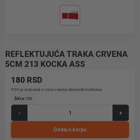
REFLEKTUJUĆA TRAKA CRVENA
5CM 213 KOCKA ASS
180 RSD
PDV je uračunat u cenu i nema skrivenih troškova.
Šifra:
735
-
+
Dodaj u korpu