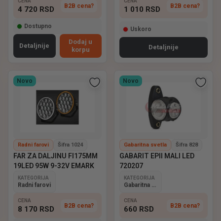
CENA
CENA
B2B cena?
B2B cena?
4 720
RSD
1 010
RSD
Dostupno
Uskoro
Dodaj u
Detaljnije
Detaljnije
korpu
Novo
Novo
Radni farovi
Šifra 1024
Gabaritna svetla
Šifra 828
FAR ZA DALJINU FI175MM
GABARIT EPII MALI LED
19LED 95W 9-32V EMARK
720207
KATEGORIJA
KATEGORIJA
Radni farovi
Gabaritna svetla
CENA
CENA
B2B cena?
B2B cena?
8 170
RSD
660
RSD