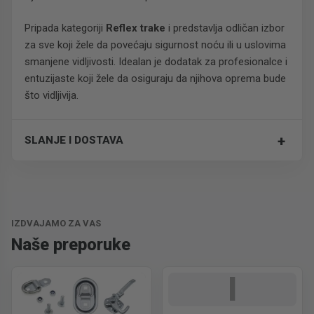
Pripada kategoriji
Reflex trake
i predstavlja odličan izbor
za sve koji žele da povećaju sigurnost noću ili u uslovima
smanjene vidljivosti. Idealan je dodatak za profesionalce i
entuzijaste koji žele da osiguraju da njihova oprema bude
što vidljivija.
+
SLANJE I DOSTAVA
Trošak dostave je 700 RSD za ceo paket.
IZDVAJAMO ZA VAS
Naše preporuke
I