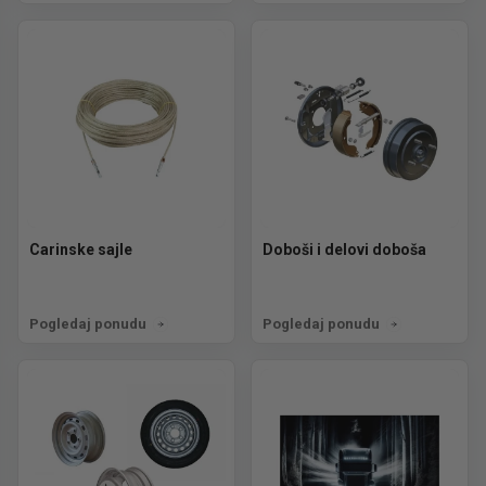
Carinske sajle
Doboši i delovi doboša
Pogledaj ponudu
Pogledaj ponudu