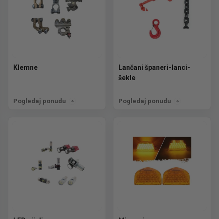
Klemne
Lančani španeri-lanci-
šekle
Pogledaj ponudu
Pogledaj ponudu