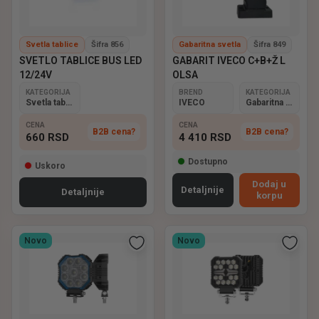
Svetla tablice
Šifra 856
Gabaritna svetla
Šifra 849
SVETLO TABLICE BUS LED
GABARIT IVECO C+B+Ž L
12/24V
OLSA
KATEGORIJA
BREND
KATEGORIJA
Svetla tablice
IVECO
Gabaritna svetla
CENA
CENA
B2B cena?
B2B cena?
660
RSD
4 410
RSD
Dostupno
Uskoro
Dodaj u
Detaljnije
Detaljnije
korpu
Novo
Novo