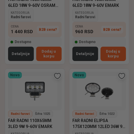
6LED 18W 9-60V OSRAM
6LED 18W 9-60V EMARK
EMARK
KATEGORIJA
KATEGORIJA
Radni farovi
Radni farovi
CENA
CENA
B2B cena?
B2B cena?
1 440
RSD
960
RSD
Dostupno
Dostupno
Dodaj u
Dodaj u
Detaljnije
Detaljnije
korpu
korpu
Novo
Novo
Radni farovi
Šifra 1025
Radni farovi
Šifra 1022
FAR RADNI 110X65MM
FAR RADNI ELIPSA
3LED 9W 9-60V EMARK
175X120MM 12LED 36W 9-
60V EMARK
KATEGORIJA
KATEGORIJA