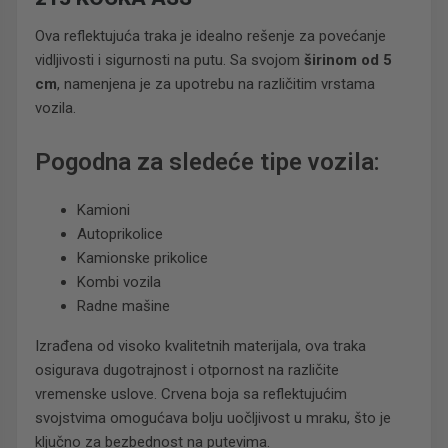
Ova reflektujuća traka je idealno rešenje za povećanje
vidljivosti i sigurnosti na putu. Sa svojom
širinom od 5
cm
, namenjena je za upotrebu na različitim vrstama
vozila.
Pogodna za sledeće tipe vozila:
Kamioni
Autoprikolice
Kamionske prikolice
Kombi vozila
Radne mašine
Izrađena od visoko kvalitetnih materijala, ova traka
osigurava dugotrajnost i otpornost na različite
vremenske uslove. Crvena boja sa reflektujućim
svojstvima omogućava bolju uočljivost u mraku, što je
ključno za bezbednost na putevima.