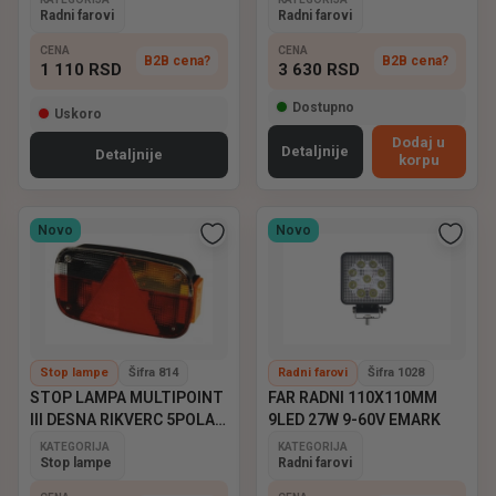
Radni farovi
Radni farovi
CENA
CENA
B2B cena?
B2B cena?
1 110
RSD
3 630
RSD
Dostupno
Uskoro
Dodaj u
Detaljnije
Detaljnije
korpu
Novo
Novo
Stop lampe
Šifra 814
Radni farovi
Šifra 1028
STOP LAMPA MULTIPOINT
FAR RADNI 110X110MM
III DESNA RIKVERC 5POLA
9LED 27W 9-60V EMARK
ASPOCK
KATEGORIJA
KATEGORIJA
Stop lampe
Radni farovi