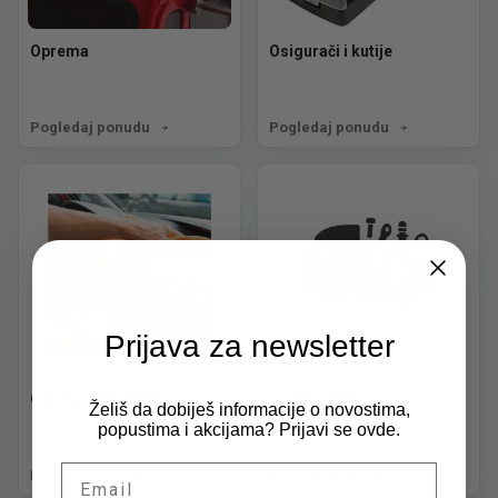
Oprema
Osigurači i kutije
Pogledaj ponudu
Pogledaj ponudu
Prijava za newsletter
Održavanje i nega
Ostali delovi
Želiš da dobiješ informacije o novostima,
popustima i akcijama? Prijavi se ovde.
Email
Pogledaj ponudu
Pogledaj ponudu