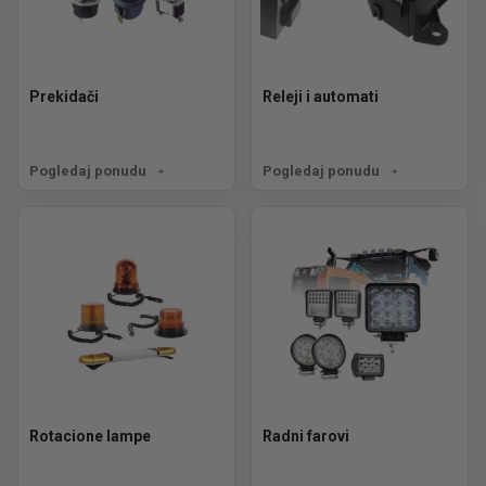
Prekidači
Releji i automati
Pogledaj ponudu
Pogledaj ponudu
Rotacione lampe
Radni farovi