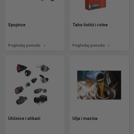
Spojnice
Taho listići i rolne
Pogledaj ponudu
Pogledaj ponudu
Utičnice i utikači
Ulja i maziva