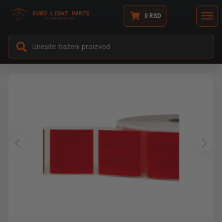
0
RSD