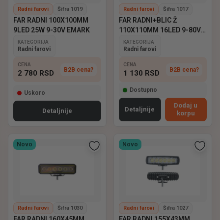
Radni farovi
Šifra 1019
Radni farovi
Šifra 1017
FAR RADNI 100X100MM
FAR RADNI+BLIC Ž
9LED 25W 9-30V EMARK
110X110MM 16LED 9-80V
EMARK
KATEGORIJA
KATEGORIJA
Radni farovi
Radni farovi
CENA
CENA
B2B cena?
B2B cena?
2 780
RSD
1 130
RSD
Dostupno
Uskoro
Dodaj u
Detaljnije
Detaljnije
korpu
Novo
Novo
Radni farovi
Šifra 1030
Radni farovi
Šifra 1027
FAR RADNI 160X45MM
FAR RADNI 155X43MM