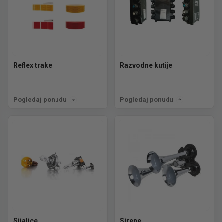
Reflex trake
Razvodne kutije
Pogledaj ponudu
Pogledaj ponudu
Sijalice
Sirene