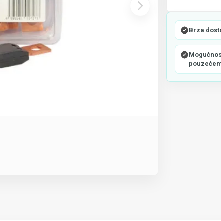
Brza dost
Mogućnost
pouzeće