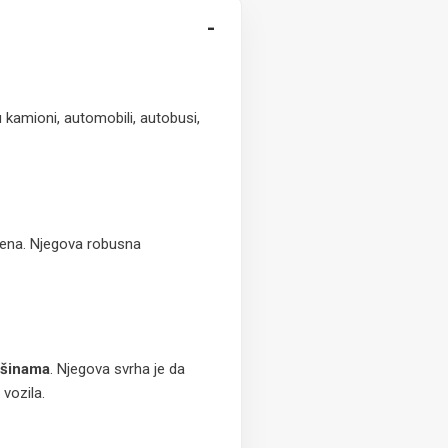
-
 kamioni, automobili, autobusi,
imena. Njegova robusna
ašinama
. Njegova svrha je da
 vozila.