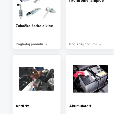
i kontrolne lampice
Zakačke šarke alkice
Pogledaj ponudu
Pogledaj ponudu
Antifriz
Akumulatori