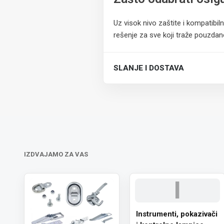
Uz visok nivo zaštite i kompatibil
rešenje za sve koji traže pouzdanos
SLANJE I DOSTAVA
Trošak dostave je 700 RSD za ceo
IZDVAJAMO ZA VAS
I
Instrumenti, pokazivači