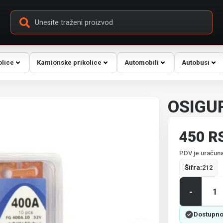
olice
Kamionske prikolice
Automobili
Autobusi
OSIGU
450 R
PDV je uračuna
Šifra:
212
-
Dostupno