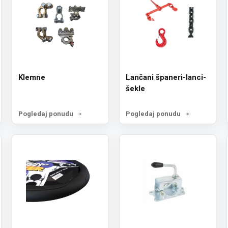
Klemne
Lančani španeri-lanci-
šekle
Pogledaj ponudu
Pogledaj ponudu