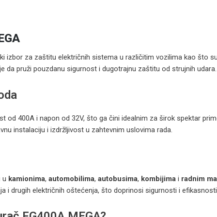
MEGA
izbor za zaštitu električnih sistema u različitim vozilima kao što su
 je da pruži pouzdanu sigurnost i dugotrajnu zaštitu od strujnih udara.
voda
t od 400A i napon od 32V, što ga čini idealnim za širok spektar pr
u instalaciju i izdržljivost u zahtevnim uslovima rada.
i u
kamionima
,
automobilima
,
autobusima
,
kombijima
i
radnim m
 i drugih električnih oštećenja, što doprinosi sigurnosti i efikasnosti
gurač FG400A MEGA?