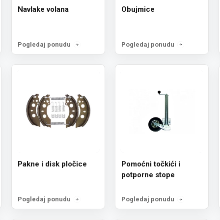
Navlake volana
Obujmice
Pogledaj ponudu
Pogledaj ponudu
Pakne i disk pločice
Pomoćni točkići i
potporne stope
Pogledaj ponudu
Pogledaj ponudu