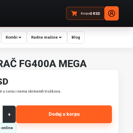
Korpa
0
RSD
Kombi
Radne mašine
Blog
RAČ FG400A MEGA
SD
t u cenu i nema skrivenih troškova.
+
Dodaj u korpu
 online