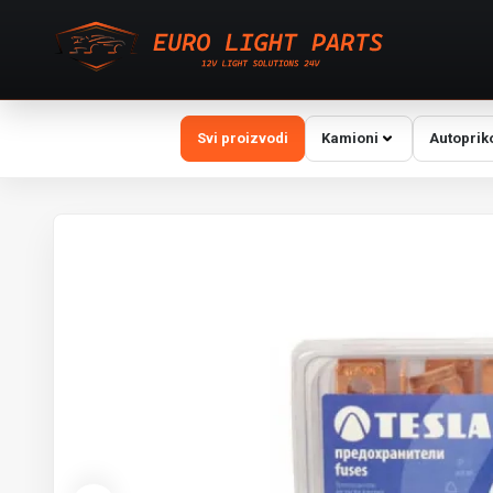
Svi proizvodi
Kamioni
Autoprik