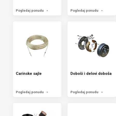
Pogledaj ponudu
Pogledaj ponudu
Carinske sajle
Doboši i delovi doboša
Pogledaj ponudu
Pogledaj ponudu