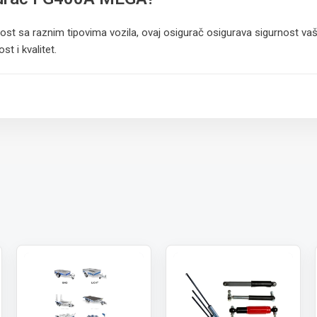
nost sa raznim tipovima vozila, ovaj osigurač osigurava sigurnost vaši
t i kvalitet.
 paket.