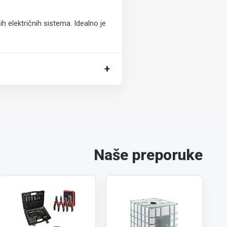
h električnih sistema. Idealno je
+
Naše preporuke