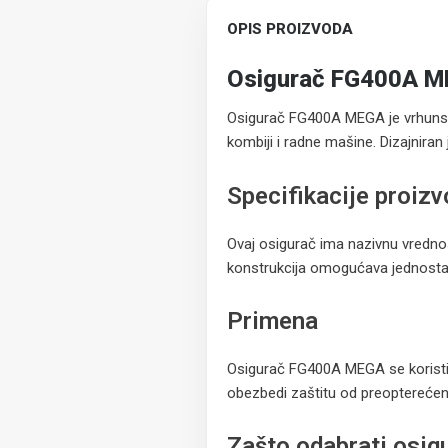
OPIS PROIZVODA
Osigurač FG400A 
Osigurač FG400A MEGA je vrhunski 
kombiji i radne mašine. Dizajniran
Specifikacije proiz
Ovaj osigurač ima nazivnu vrednos
konstrukcija omogućava jednostavn
Primena
Osigurač FG400A MEGA se korist
obezbedi zaštitu od preopterećenja
Zašto odabrati osi