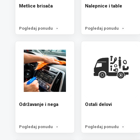
Metlice brisača
Nalepnice i table
Pogledaj ponudu
Pogledaj ponudu
Održavanje i nega
Ostali delovi
Pogledaj ponudu
Pogledaj ponudu