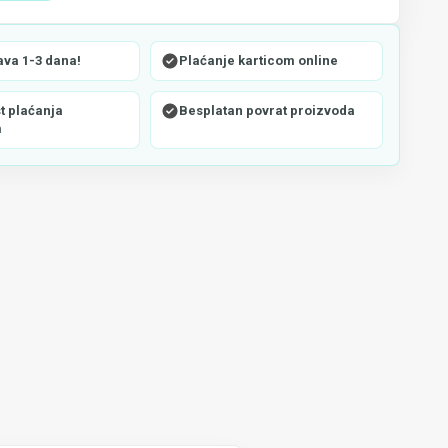
ava 1-3 dana!
Plaćanje karticom online
 plaćanja
Besplatan povrat proizvoda
m