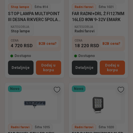
Stop lampe
Šifra 814
Radni farovi
Šifra 1021
STOP LAMPA MULTIPOINT
FAR RADNI+DRL Ž FI127MM
III DESNA RIKVERC 5POLA
16LED 80W 9-32V EMARK
ASPOCK
KATEGORIJA
KATEGORIJA
Stop lampe
Radni farovi
CENA
CENA
B2B cena?
B2B cena?
4 720
RSD
18 220
RSD
Dostupno
Dostupno
Dodaj u
Dodaj u
Detaljnije
Detaljnije
korpu
korpu
Novo
Novo
Radni farovi
Šifra 1015
Radni farovi
Šifra 1020