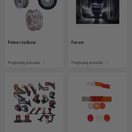
Felne i točkovi
Farovi
Pogledaj ponudu
Pogledaj ponudu