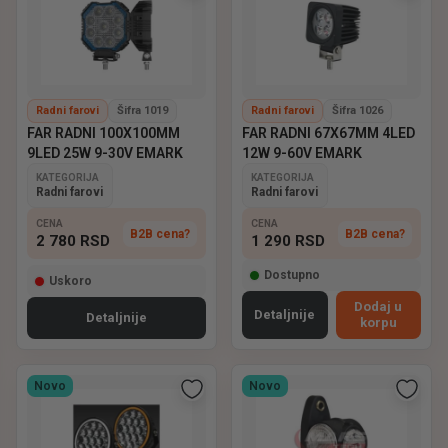
Radni farovi
Šifra 1019
Radni farovi
Šifra 1026
FAR RADNI 100X100MM
FAR RADNI 67X67MM 4LED
9LED 25W 9-30V EMARK
12W 9-60V EMARK
KATEGORIJA
KATEGORIJA
Radni farovi
Radni farovi
CENA
CENA
B2B cena?
B2B cena?
2 780
RSD
1 290
RSD
Dostupno
Uskoro
Dodaj u
Detaljnije
Detaljnije
korpu
Novo
Novo