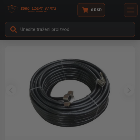
0
RSD