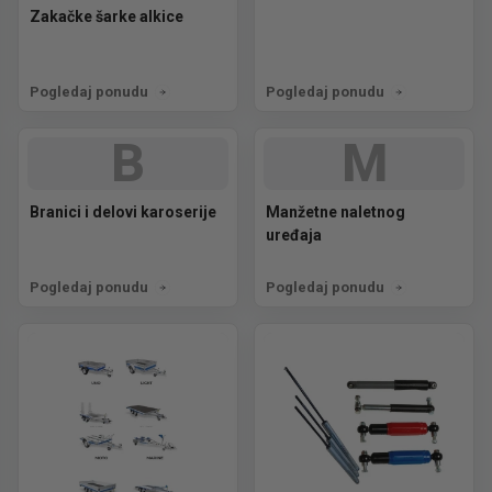
Zakačke šarke alkice
Pogledaj ponudu
Pogledaj ponudu
B
M
Branici i delovi karoserije
Manžetne naletnog
uređaja
Pogledaj ponudu
Pogledaj ponudu