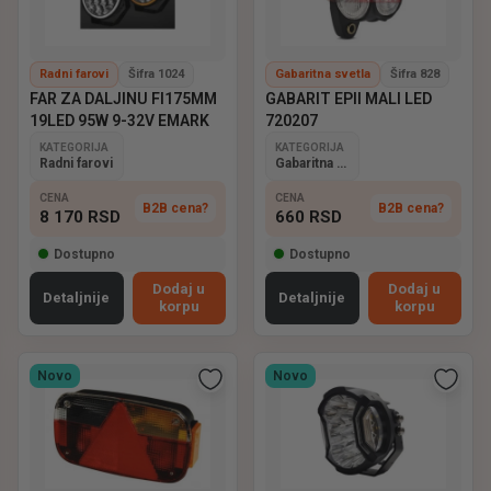
Radni farovi
Šifra 1024
Gabaritna svetla
Šifra 828
FAR ZA DALJINU FI175MM
GABARIT EPII MALI LED
19LED 95W 9-32V EMARK
720207
KATEGORIJA
KATEGORIJA
Radni farovi
Gabaritna svetla
CENA
CENA
B2B cena?
B2B cena?
8 170
RSD
660
RSD
Dostupno
Dostupno
Dodaj u
Dodaj u
Detaljnije
Detaljnije
korpu
korpu
Novo
Novo