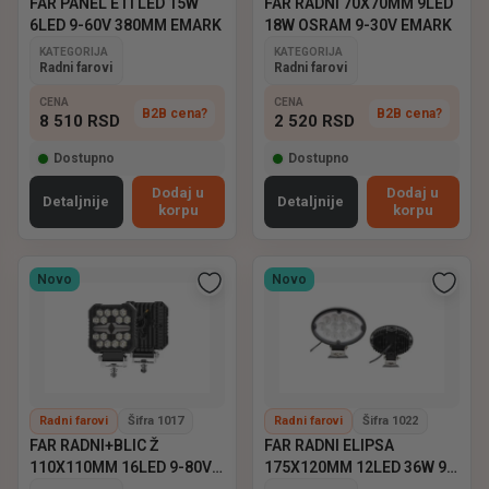
FAR PANEL ETI LED 15W
FAR RADNI 70X70MM 9LED
6LED 9-60V 380MM EMARK
18W OSRAM 9-30V EMARK
KATEGORIJA
KATEGORIJA
Radni farovi
Radni farovi
CENA
CENA
B2B cena?
B2B cena?
8 510
RSD
2 520
RSD
Dostupno
Dostupno
Dodaj u
Dodaj u
Detaljnije
Detaljnije
korpu
korpu
Novo
Novo
Radni farovi
Šifra 1017
Radni farovi
Šifra 1022
FAR RADNI+BLIC Ž
FAR RADNI ELIPSA
110X110MM 16LED 9-80V
175X120MM 12LED 36W 9-
EMARK
60V EMARK