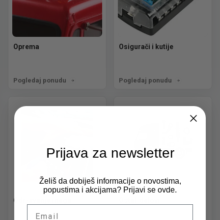
Oprema
Osigurači i kutije
Pogledaj ponudu
Pogledaj ponudu
Prijava za newsletter
Želiš da dobiješ informacije o novostima,
popustima i akcijama? Prijavi se ovde.
Održavanje i nega
Ostali delovi
Email