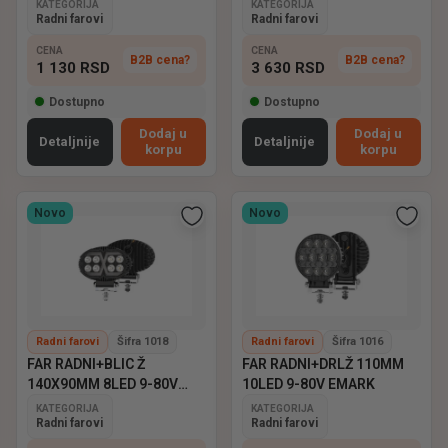
KATEGORIJA
KATEGORIJA
Radni farovi
Radni farovi
CENA
CENA
B2B cena?
B2B cena?
1 130
RSD
3 630
RSD
Dostupno
Dostupno
Dodaj u
Dodaj u
Detaljnije
Detaljnije
korpu
korpu
Novo
Novo
Radni farovi
Šifra 1018
Radni farovi
Šifra 1016
FAR RADNI+BLIC Ž
FAR RADNI+DRLŽ 110MM
140X90MM 8LED 9-80V
10LED 9-80V EMARK
EMARK
KATEGORIJA
KATEGORIJA
Radni farovi
Radni farovi