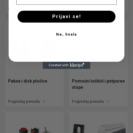
Pogledaj ponudu
Pogledaj ponudu
Prijavi se!
Ne, hvala
Pakne i disk pločice
Pomoćni točkići i potporne
stope
Pogledaj ponudu
Pogledaj ponudu