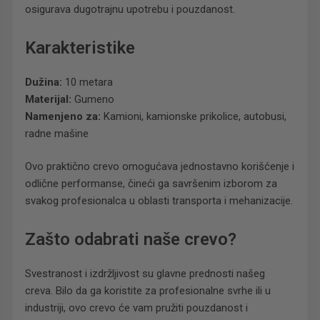
osigurava dugotrajnu upotrebu i pouzdanost.
Karakteristike
Dužina:
10 metara
Materijal:
Gumeno
Namenjeno za:
Kamioni, kamionske prikolice, autobusi,
radne mašine
Ovo praktično crevo omogućava jednostavno korišćenje i
odlične performanse, čineći ga savršenim izborom za
svakog profesionalca u oblasti transporta i mehanizacije.
Zašto odabrati naše crevo?
Svestranost i izdržljivost su glavne prednosti našeg
creva. Bilo da ga koristite za profesionalne svrhe ili u
industriji, ovo crevo će vam pružiti pouzdanost i