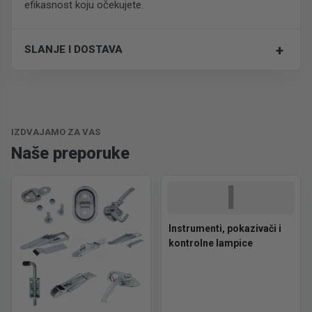
efikasnost koju očekujete.
+
SLANJE I DOSTAVA
Trošak dostave je 700 RSD za ceo paket.
IZDVAJAMO ZA VAS
Naše preporuke
I
Instrumenti, pokazivači i
kontrolne lampice