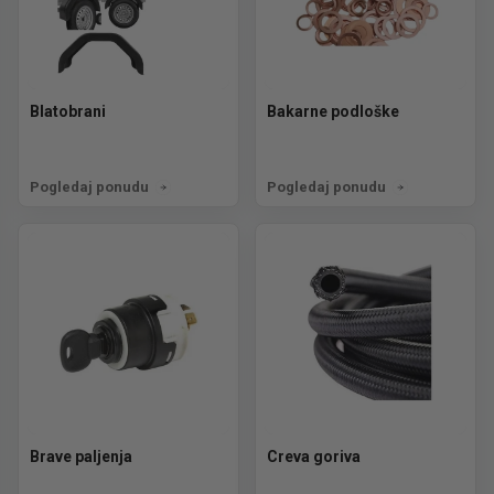
Blatobrani
Bakarne podloške
Pogledaj ponudu
Pogledaj ponudu
Brave paljenja
Creva goriva