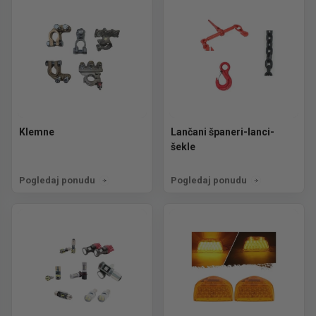
Klemne
Lančani španeri-lanci-
šekle
Pogledaj ponudu
Pogledaj ponudu