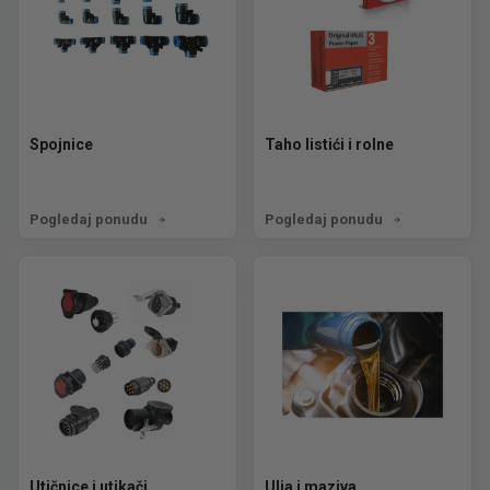
Spojnice
Taho listići i rolne
Pogledaj ponudu
Pogledaj ponudu
Utičnice i utikači
Ulja i maziva