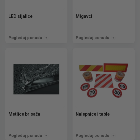
LED sijalice
Migavci
Pogledaj ponudu
Pogledaj ponudu
Metlice brisača
Nalepnice i table
Pogledaj ponudu
Pogledaj ponudu