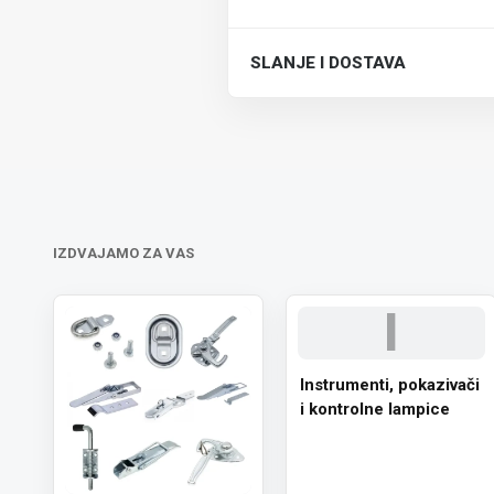
SLANJE I DOSTAVA
Trošak dostave je 700 RSD za ceo
IZDVAJAMO ZA VAS
I
Instrumenti, pokazivači
i kontrolne lampice