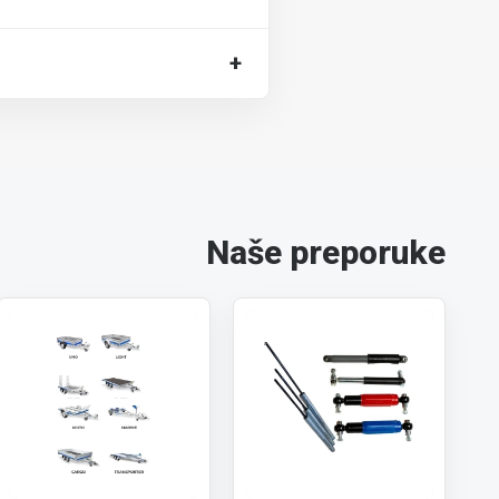
+
Naše preporuke