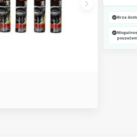
Brza dost
Mogućnost
pouzeće