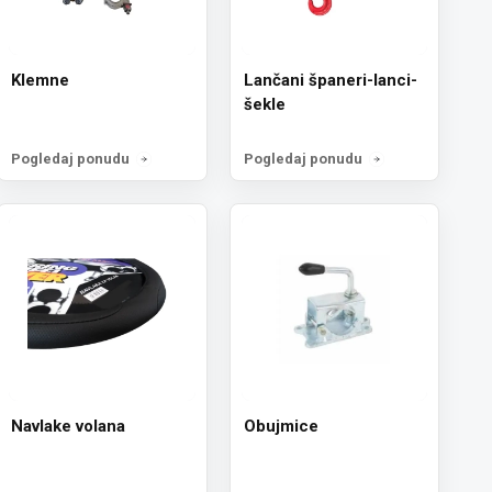
Klemne
Lančani španeri-lanci-
šekle
Pogledaj ponudu
Pogledaj ponudu
Navlake volana
Obujmice