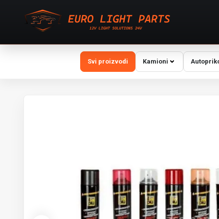
Svi proizvodi
Kamioni
Autoprik