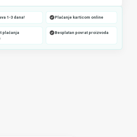
ava 1-3 dana!
Plaćanje karticom online
 plaćanja
Besplatan povrat proizvoda
m