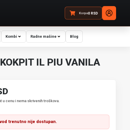
Korpa
0
RSD
Kombi
Radne mašine
Blog
KOKPIT IL PIU VANILA
SD
t u cenu i nema skrivenih troškova.
zvod trenutno nije dostupan.