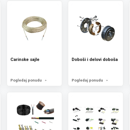
Carinske sajle
Doboši i delovi doboša
Pogledaj ponudu
Pogledaj ponudu