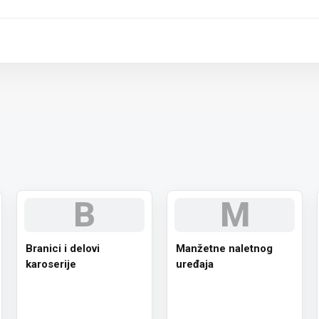
 paket.
B
M
Branici i delovi
Manžetne naletnog
karoserije
uređaja