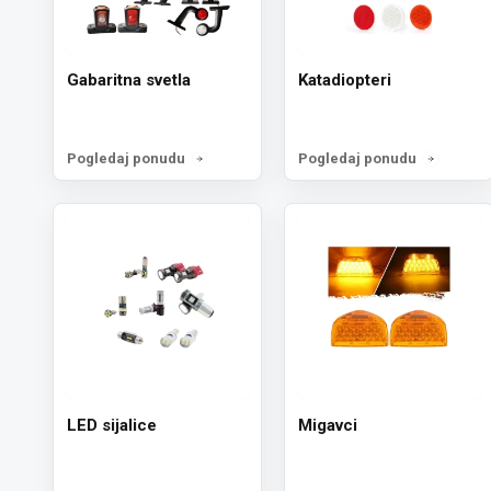
Gabaritna svetla
Katadiopteri
Pogledaj ponudu
Pogledaj ponudu
LED sijalice
Migavci