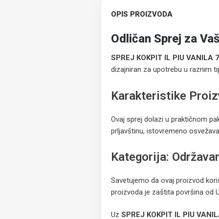
OPIS PROIZVODA
Odličan Sprej za Vaš
SPREJ KOKPIT IL PIU VANILA
dizajniran za upotrebu u raznim tip
Karakteristike Proi
Ovaj sprej dolazi u praktičnom pa
prljavštinu, istovremeno osvežavaj
Kategorija: Održava
Savetujemo da ovaj proizvod koris
proizvoda je zaštita površina od U
Uz
SPREJ KOKPIT IL PIU VANI