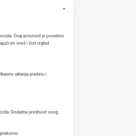
-
vozila. Ovaj proizvod je posebno
ući im svež i čist izgled.
ikasno uklanja prašinu i
 vozila. Dodatna prednost ovog
sprekorno.