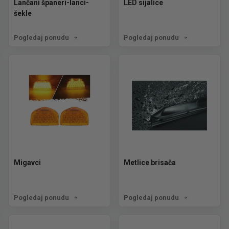
Lančani španeri-lanci-
LED sijalice
šekle
Pogledaj ponudu
Pogledaj ponudu
Migavci
Metlice brisača
Pogledaj ponudu
Pogledaj ponudu