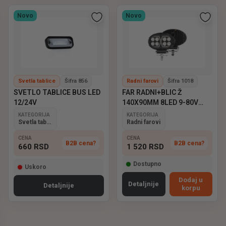
Novo
Novo
Svetla tablice
Šifra 856
Radni farovi
Šifra 1018
SVETLO TABLICE BUS LED
FAR RADNI+BLIC Ž
12/24V
140X90MM 8LED 9-80V
EMARK
KATEGORIJA
KATEGORIJA
Svetla tablice
Radni farovi
CENA
CENA
B2B cena?
B2B cena?
660
RSD
1 520
RSD
Dostupno
Uskoro
Dodaj u
Detaljnije
Detaljnije
korpu