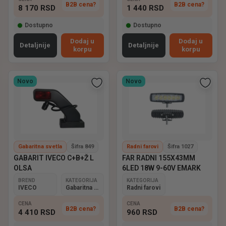
B2B cena?
B2B cena?
8 170
RSD
1 440
RSD
Dostupno
Dostupno
Dodaj u
Dodaj u
Detaljnije
Detaljnije
korpu
korpu
Novo
Novo
Gabaritna svetla
Šifra 849
Radni farovi
Šifra 1027
GABARIT IVECO C+B+Ž L
FAR RADNI 155X43MM
OLSA
6LED 18W 9-60V EMARK
BREND
KATEGORIJA
KATEGORIJA
IVECO
Gabaritna svetla
Radni farovi
CENA
CENA
B2B cena?
B2B cena?
4 410
RSD
960
RSD