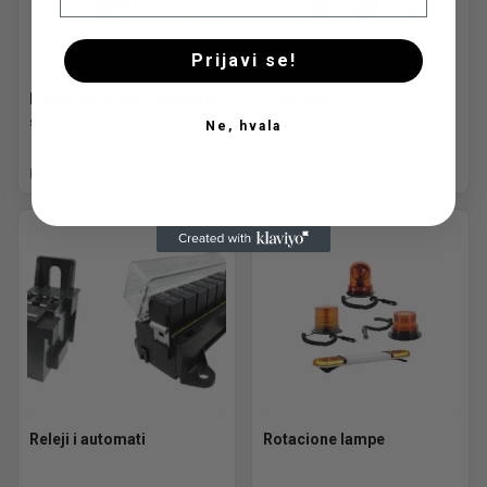
Prijavi se!
Pomoćni točkići i potporne
Prekidači
stope
Ne, hvala
Pogledaj ponudu
Pogledaj ponudu
Releji i automati
Rotacione lampe