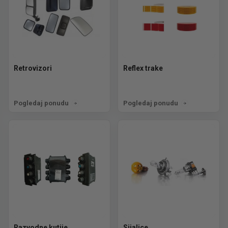
Retrovizori
Reflex trake
Pogledaj ponudu
Pogledaj ponudu
Razvodne kutije
Sijalice