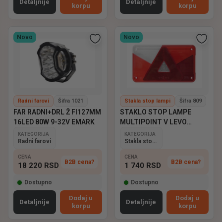
Detaljnije
Detaljnije
korpu
korpu
Novo
Novo
Radni farovi
Šifra 1021
Stakla stop lampi
Šifra 809
FAR RADNI+DRL Ž FI127MM
STAKLO STOP LAMPE
16LED 80W 9-32V EMARK
MULTIPOINT V LEVO
ASPOCK
KATEGORIJA
KATEGORIJA
Radni farovi
Stakla stop lampi
CENA
CENA
B2B cena?
B2B cena?
18 220
RSD
1 740
RSD
Dostupno
Dostupno
Dodaj u
Dodaj u
Detaljnije
Detaljnije
korpu
korpu