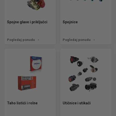
Spojne glave i priključci
Spojnice
Pogledaj ponudu
Pogledaj ponudu
Taho listići i rolne
Utičnice i utikači