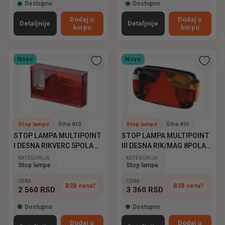
Dostupno
Dostupno
Dodaj u
Dodaj u
Detaljnije
Detaljnije
korpu
korpu
Novo
Novo
Stop lampe
Šifra 810
Stop lampe
Šifra 815
STOP LAMPA MULTIPOINT
STOP LAMPA MULTIPOINT
I DESNA RIKVERC 5POLA
III DESNA RIK/MAG 8POLA
ASPOCK
ASPOCK
KATEGORIJA
KATEGORIJA
Stop lampe
Stop lampe
CENA
CENA
B2B cena?
B2B cena?
2 560
RSD
3 360
RSD
Dostupno
Dostupno
Dodaj u
Dodaj u