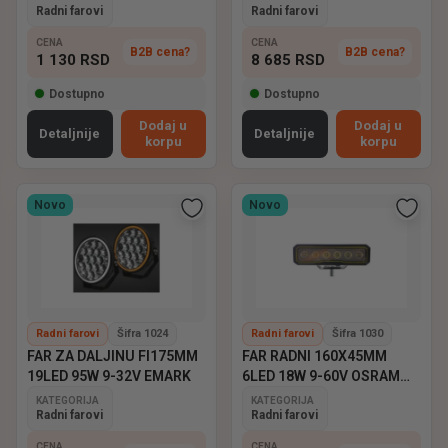
Radni farovi
Radni farovi
CENA
CENA
B2B cena?
B2B cena?
1 130
RSD
8 685
RSD
Dostupno
Dostupno
Dodaj u
Dodaj u
Detaljnije
Detaljnije
korpu
korpu
Novo
Novo
Radni farovi
Šifra 1024
Radni farovi
Šifra 1030
FAR ZA DALJINU FI175MM
FAR RADNI 160X45MM
19LED 95W 9-32V EMARK
6LED 18W 9-60V OSRAM
EMARK
KATEGORIJA
KATEGORIJA
Radni farovi
Radni farovi
CENA
CENA