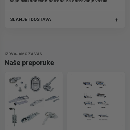
vaše svakodnevne potrebe za održavanje vozila.
+
SLANJE I DOSTAVA
Trošak dostave je 700 RSD za ceo paket.
IZDVAJAMO ZA VAS
Naše preporuke