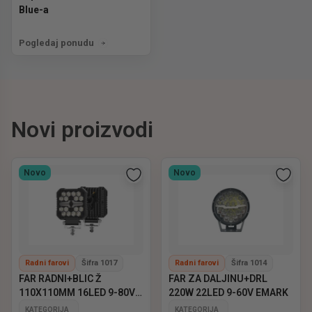
Blue-a
Pogledaj ponudu
Novi proizvodi
Novo
Novo
Radni farovi
Šifra 1017
Radni farovi
Šifra 1014
FAR RADNI+BLIC Ž
FAR ZA DALJINU+DRL
110X110MM 16LED 9-80V
220W 22LED 9-60V EMARK
EMARK
KATEGORIJA
KATEGORIJA