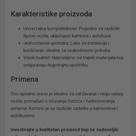
Karakteristike proizvoda
Univerzalna kompatibilnost: Pogodno za različite
tipove vozila, uključujući kamione i autobuse.
Jednostavna upotreba: Lako za instalaciju i
korišćenje, idealno za svakodnevne potrebe.
Visok kvalitet: Napravljeno od trajnih materijala koji
osiguravaju dugotrajnu upotrebu.
Primena
Ovo spiralno crevo je idealno za održavanje i negu vašeg
vozila, pomažući u očuvanju čistoće i funkcionisanja
sistema. Korisno je za različite zadatke u kamionima i
autobusima.
Investirajte u kvalitetan proizvod koji će zadovoljiti