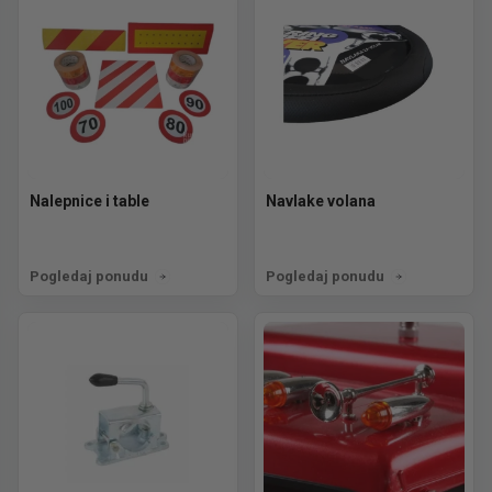
Nalepnice i table
Navlake volana
Pogledaj ponudu
Pogledaj ponudu