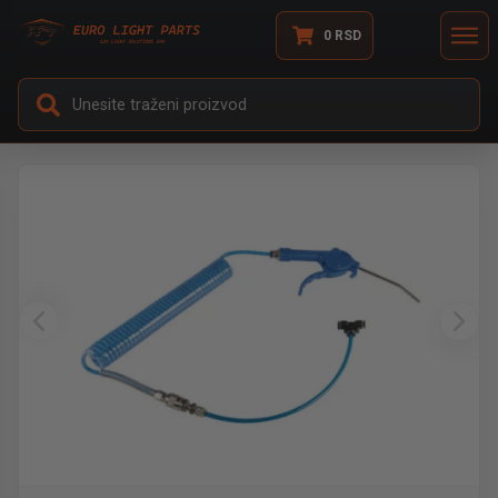
0
RSD