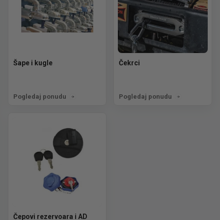
Šape i kugle
Čekrci
Pogledaj ponudu
Pogledaj ponudu
Čepovi rezervoara i AD