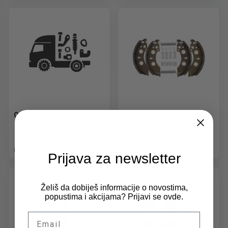
Ostali delovi
Pakne i disk pločice
Pogledaj ponudu
Pogledaj ponudu
Prijava za newsletter
Želiš da dobiješ informacije o novostima,
popustima i akcijama? Prijavi se ovde.
Email