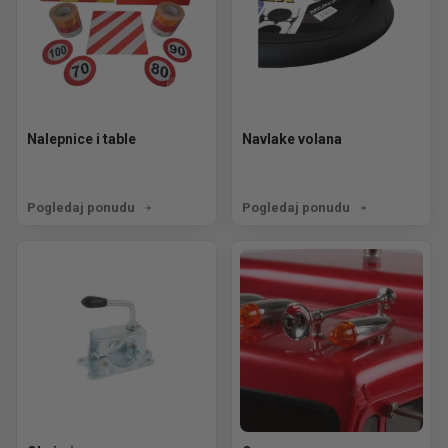
Nalepnice i table
Navlake volana
Pogledaj ponudu
Pogledaj ponudu