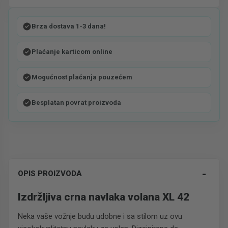
Brza dostava 1-3 dana!
Plaćanje karticom online
Mogućnost plaćanja pouzećem
Besplatan povrat proizvoda
-
OPIS PROIZVODA
Izdržljiva crna navlaka volana XL 42
Neka vaše vožnje budu udobne i sa stilom uz ovu