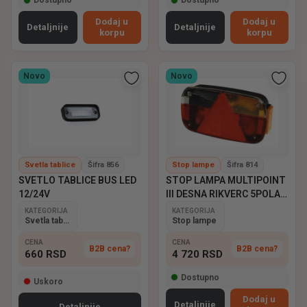
Dostupno
Dostupno
Dodaj u
Dodaj u
Detaljnije
Detaljnije
korpu
korpu
Novo
Novo
Svetla tablice
Šifra 856
Stop lampe
Šifra 814
SVETLO TABLICE BUS LED
STOP LAMPA MULTIPOINT
12/24V
III DESNA RIKVERC 5POLA
ASPOCK
KATEGORIJA
KATEGORIJA
Svetla tablice
Stop lampe
CENA
CENA
B2B cena?
B2B cena?
660
RSD
4 720
RSD
Dostupno
Uskoro
Dodaj u
Detaljnije
Detaljnije