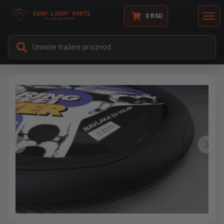
0
RSD