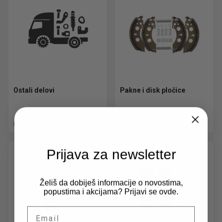
Ostali delovi
Pakne i disk pločice
Pogledaj ponudu
Pogledaj ponudu
Prijava za newsletter
Želiš da dobiješ informacije o novostima,
popustima i akcijama? Prijavi se ovde.
Email