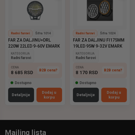
Radni farovi
Šifra 1014
Radni farovi
Šifra 1024
FAR ZA DALJINU+DRL
FAR ZA DALJINU FI175MM
220W 22LED 9-60V EMARK
19LED 95W 9-32V EMARK
KATEGORIJA
KATEGORIJA
Radni farovi
Radni farovi
CENA
CENA
B2B cena?
B2B cena?
8 685
RSD
8 170
RSD
Dostupno
Dostupno
Dodaj u
Dodaj u
Detaljnije
Detaljnije
korpu
korpu
Mailing lista