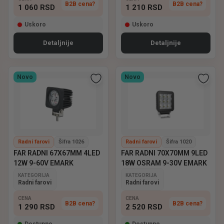
B2B cena?
B2B cena?
1 060
RSD
1 210
RSD
Uskoro
Uskoro
Detaljnije
Detaljnije
Novo
Novo
Radni farovi
Šifra 1026
Radni farovi
Šifra 1020
FAR RADNI 67X67MM 4LED
FAR RADNI 70X70MM 9LED
12W 9-60V EMARK
18W OSRAM 9-30V EMARK
KATEGORIJA
KATEGORIJA
Radni farovi
Radni farovi
CENA
CENA
B2B cena?
B2B cena?
1 290
RSD
2 520
RSD