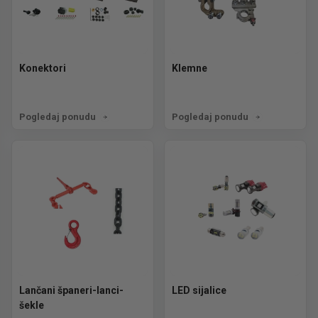
Konektori
Klemne
Pogledaj ponudu
Pogledaj ponudu
Lančani španeri-lanci-
LED sijalice
šekle