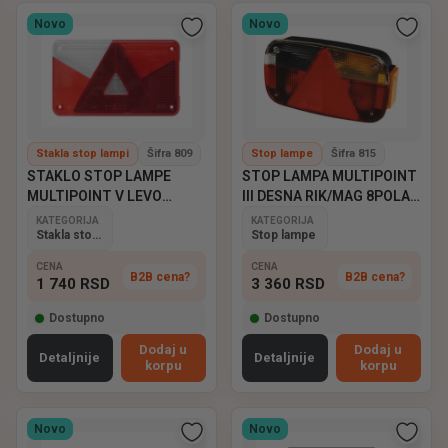
Novo
Novo
Stakla stop lampi
Šifra 809
Stop lampe
Šifra 815
STAKLO STOP LAMPE
STOP LAMPA MULTIPOINT
MULTIPOINT V LEVO
III DESNA RIK/MAG 8POLA
ASPOCK
ASPOCK
KATEGORIJA
KATEGORIJA
Stakla stop lampi
Stop lampe
CENA
CENA
B2B cena?
B2B cena?
1 740
RSD
3 360
RSD
Dostupno
Dostupno
Dodaj u
Dodaj u
Detaljnije
Detaljnije
korpu
korpu
Novo
Novo