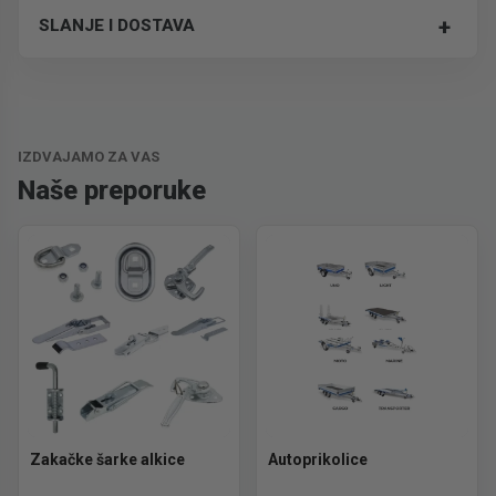
+
SLANJE I DOSTAVA
Trošak dostave je 700 RSD za ceo paket.
IZDVAJAMO ZA VAS
Naše preporuke
Zakačke šarke alkice
Autoprikolice