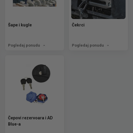
Šape i kugle
Čekrci
Pogledaj ponudu
Pogledaj ponudu
Čepovi rezervoara i AD
Blue-a