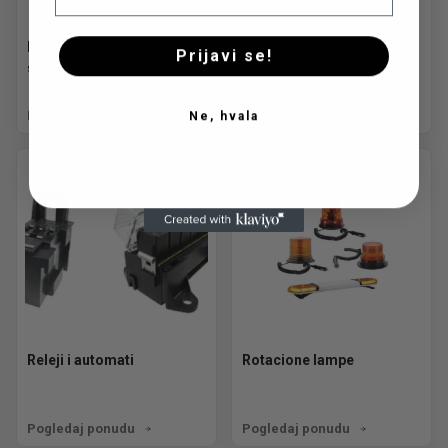
Pomoćni točkići i potporne
Prekidači
Prijavi se!
stope
Pogledaj ponudu
Pogledaj ponudu
Ne, hvala
Releji i automati
Rotacione lampe
Pogledaj ponudu
Pogledaj ponudu