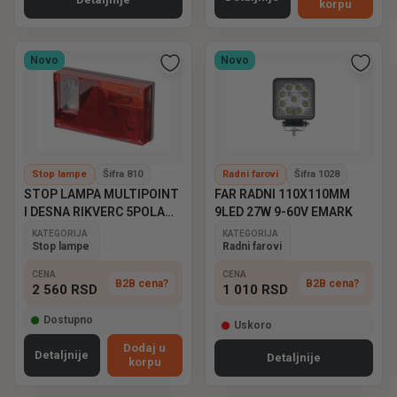
korpu
Novo
Novo
Stop lampe
Šifra 810
Radni farovi
Šifra 1028
STOP LAMPA MULTIPOINT
FAR RADNI 110X110MM
I DESNA RIKVERC 5POLA
9LED 27W 9-60V EMARK
ASPOCK
KATEGORIJA
KATEGORIJA
Stop lampe
Radni farovi
CENA
CENA
B2B cena?
B2B cena?
2 560
RSD
1 010
RSD
Dostupno
Uskoro
Dodaj u
Detaljnije
Detaljnije
korpu