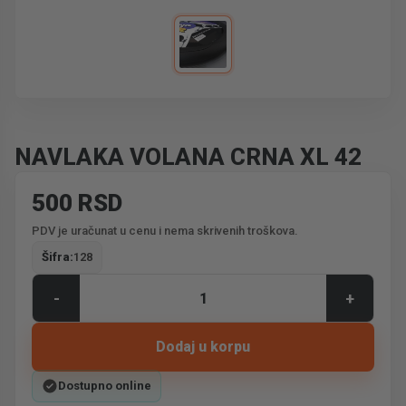
NAVLAKA VOLANA CRNA XL 42
500 RSD
PDV je uračunat u cenu i nema skrivenih troškova.
Šifra:
128
-
+
Dodaj u korpu
Dostupno online