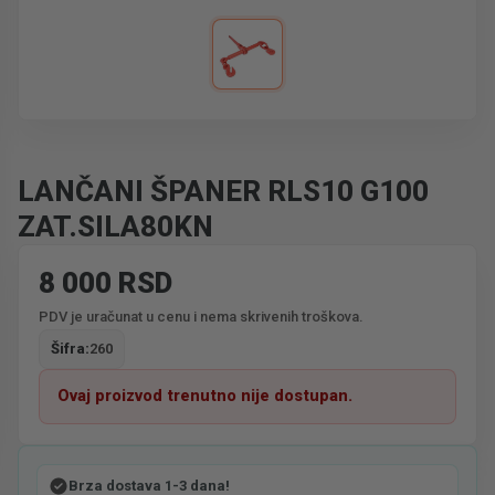
LANČANI ŠPANER RLS10 G100
ZAT.SILA80KN
8 000 RSD
PDV je uračunat u cenu i nema skrivenih troškova.
Šifra:
260
Ovaj proizvod trenutno nije dostupan.
Brza dostava 1-3 dana!