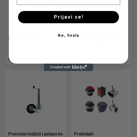
Prijavi se!
Ne, hvala
Ostali delovi
Pakne i disk pločice
Pogledaj ponudu
Pogledaj ponudu
Pomoćni točkići i potporne
Prekidači