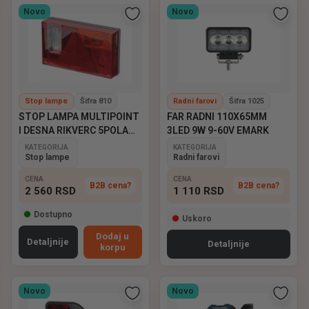
Novo
Novo
Stop lampe
Šifra 810
Radni farovi
Šifra 1025
STOP LAMPA MULTIPOINT
FAR RADNI 110X65MM
I DESNA RIKVERC 5POLA
3LED 9W 9-60V EMARK
ASPOCK
KATEGORIJA
KATEGORIJA
Stop lampe
Radni farovi
CENA
CENA
B2B cena?
B2B cena?
2 560
RSD
1 110
RSD
Dostupno
Uskoro
Dodaj u
Detaljnije
Detaljnije
korpu
Novo
Novo