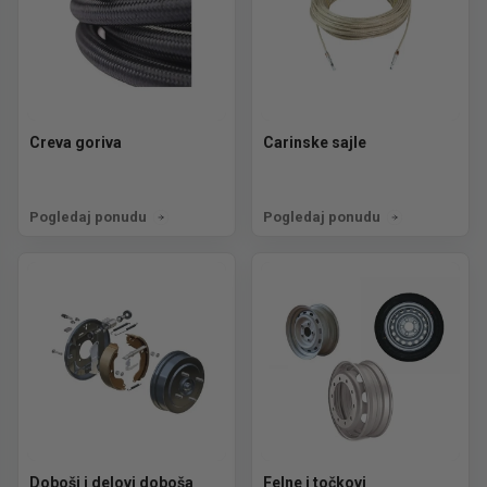
Creva goriva
Carinske sajle
Pogledaj ponudu
Pogledaj ponudu
Doboši i delovi doboša
Felne i točkovi