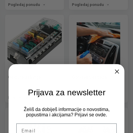
Pogledaj ponudu
Pogledaj ponudu
Osigurači i kutije
Održavanje i nega
Prijava za newsletter
Pogledaj ponudu
Pogledaj ponudu
Želiš da dobiješ informacije o novostima,
popustima i akcijama? Prijavi se ovde.
Email