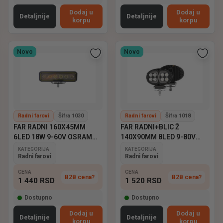
Dodaj u
Dodaj u
Detaljnije
Detaljnije
korpu
korpu
Novo
Novo
Radni farovi
Šifra 1030
Radni farovi
Šifra 1018
FAR RADNI 160X45MM
FAR RADNI+BLIC Ž
6LED 18W 9-60V OSRAM
140X90MM 8LED 9-80V
EMARK
EMARK
KATEGORIJA
KATEGORIJA
Radni farovi
Radni farovi
CENA
CENA
B2B cena?
B2B cena?
1 440
RSD
1 520
RSD
Dostupno
Dostupno
Dodaj u
Dodaj u
Detaljnije
Detaljnije
korpu
korpu