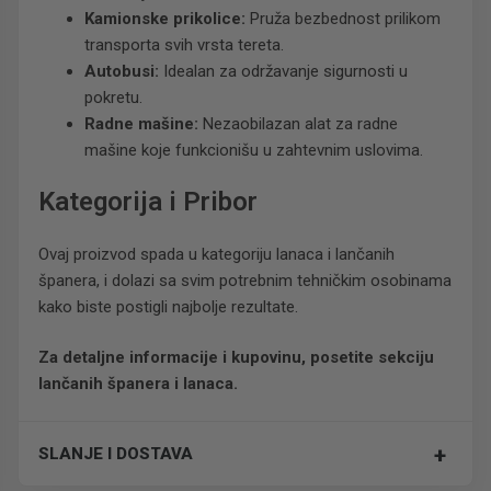
Kamionske prikolice:
Pruža bezbednost prilikom
transporta svih vrsta tereta.
Autobusi:
Idealan za održavanje sigurnosti u
pokretu.
Radne mašine:
Nezaobilazan alat za radne
mašine koje funkcionišu u zahtevnim uslovima.
Kategorija i Pribor
Ovaj proizvod spada u kategoriju lanaca i lančanih
španera, i dolazi sa svim potrebnim tehničkim osobinama
kako biste postigli najbolje rezultate.
Za detaljne informacije i kupovinu, posetite sekciju
lančanih španera i lanaca.
+
SLANJE I DOSTAVA