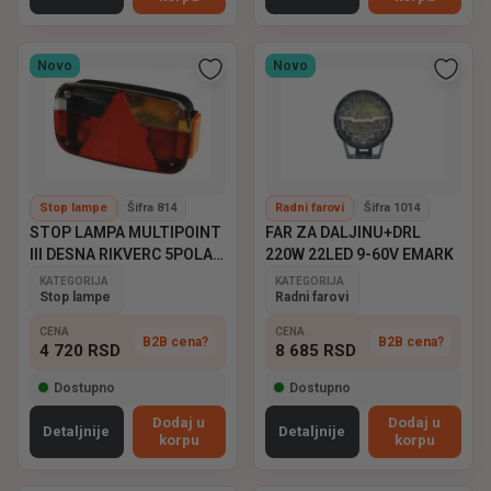
Novo
Novo
Stop lampe
Šifra 814
Radni farovi
Šifra 1014
STOP LAMPA MULTIPOINT
FAR ZA DALJINU+DRL
III DESNA RIKVERC 5POLA
220W 22LED 9-60V EMARK
ASPOCK
KATEGORIJA
KATEGORIJA
Stop lampe
Radni farovi
CENA
CENA
B2B cena?
B2B cena?
4 720
RSD
8 685
RSD
Dostupno
Dostupno
Dodaj u
Dodaj u
Detaljnije
Detaljnije
korpu
korpu