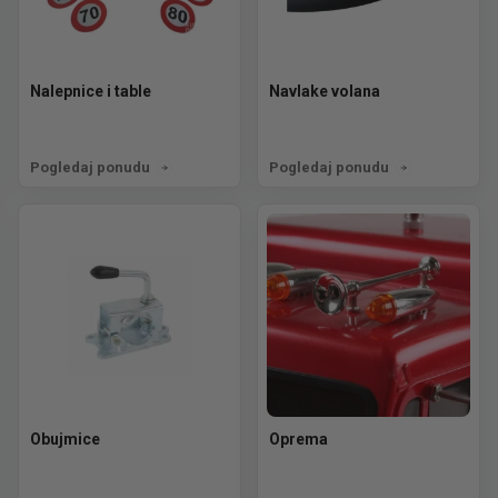
Nalepnice i table
Navlake volana
Pogledaj ponudu
Pogledaj ponudu
Obujmice
Oprema