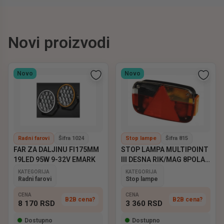
Novi proizvodi
Novo
Novo
Radni farovi
Šifra 1024
Stop lampe
Šifra 815
FAR ZA DALJINU FI175MM
STOP LAMPA MULTIPOINT
19LED 95W 9-32V EMARK
III DESNA RIK/MAG 8POLA
ASPOCK
KATEGORIJA
KATEGORIJA
Radni farovi
Stop lampe
CENA
CENA
B2B cena?
B2B cena?
8 170
RSD
3 360
RSD
Dostupno
Dostupno