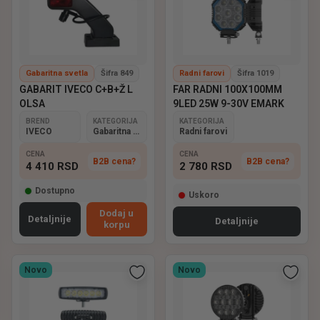
Gabaritna svetla
Šifra 849
Radni farovi
Šifra 1019
GABARIT IVECO C+B+Ž L
FAR RADNI 100X100MM
OLSA
9LED 25W 9-30V EMARK
BREND
KATEGORIJA
KATEGORIJA
IVECO
Gabaritna svetla
Radni farovi
CENA
CENA
B2B cena?
B2B cena?
4 410
RSD
2 780
RSD
Dostupno
Uskoro
Dodaj u
Detaljnije
Detaljnije
korpu
Novo
Novo