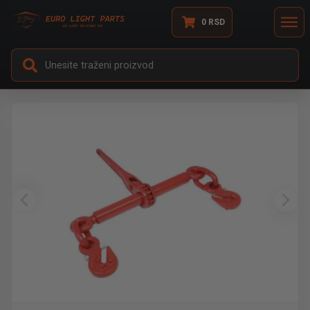
0
RSD