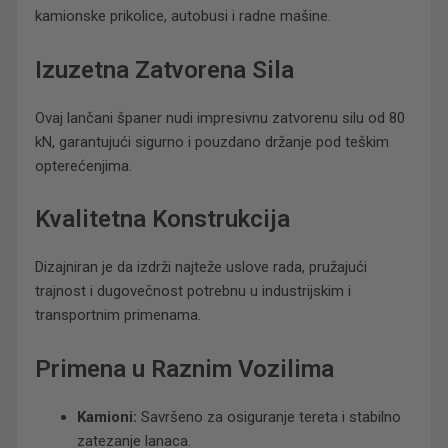
kamionske prikolice, autobusi i radne mašine.
Izuzetna Zatvorena Sila
Ovaj lančani španer nudi impresivnu zatvorenu silu od 80
kN, garantujući sigurno i pouzdano držanje pod teškim
opterećenjima.
Kvalitetna Konstrukcija
Dizajniran je da izdrži najteže uslove rada, pružajući
trajnost i dugovečnost potrebnu u industrijskim i
transportnim primenama.
Primena u Raznim Vozilima
Kamioni:
Savršeno za osiguranje tereta i stabilno
zatezanje lanaca.