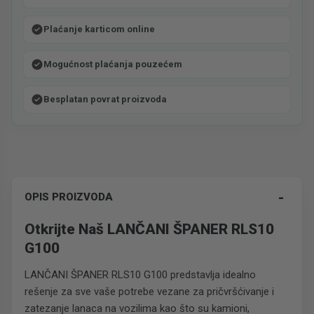
Plaćanje karticom online
Mogućnost plaćanja pouzećem
Besplatan povrat proizvoda
-
OPIS PROIZVODA
Otkrijte Naš LANČANI ŠPANER RLS10
G100
LANČANI ŠPANER RLS10 G100 predstavlja idealno
rešenje za sve vaše potrebe vezane za pričvršćivanje i
zatezanje lanaca na vozilima kao što su kamioni,