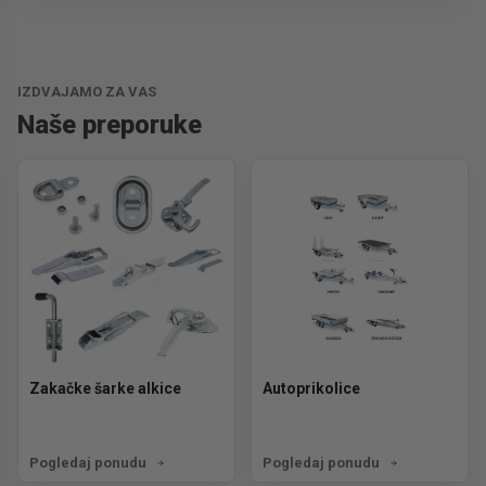
Trošak dostave je 700 RSD za ceo paket.
IZDVAJAMO ZA VAS
Naše preporuke
Zakačke šarke alkice
Autoprikolice
Pogledaj ponudu
Pogledaj ponudu