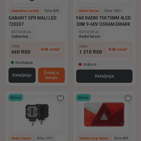
Gabaritna svetla
Šifra 828
Radni farovi
Šifra 1029
GABARIT EPII MALI LED
FAR RADNI 75X75MM 4LED
720207
20W 9-60V OSRAM EMARK
KATEGORIJA
KATEGORIJA
Gabaritna svetla
Radni farovi
CENA
CENA
B2B cena?
B2B cena?
660
RSD
1 210
RSD
Dostupno
Uskoro
Dodaj u
Detaljnije
Detaljnije
korpu
Novo
Novo
Radni farovi
Šifra 1017
Stakla stop lampi
Šifra 809