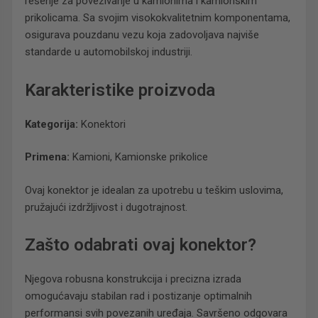
rešenje za povezivanje u kamionima i kamionskim
prikolicama. Sa svojim visokokvalitetnim komponentama,
osigurava pouzdanu vezu koja zadovoljava najviše
standarde u automobilskoj industriji.
Karakteristike proizvoda
Kategorija:
Konektori
Primena:
Kamioni, Kamionske prikolice
Ovaj konektor je idealan za upotrebu u teškim uslovima,
pružajući izdržljivost i dugotrajnost.
Zašto odabrati ovaj konektor?
Njegova robusna konstrukcija i precizna izrada
omogućavaju stabilan rad i postizanje optimalnih
performansi svih povezanih uređaja. Savršeno odgovara