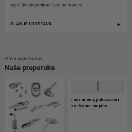
različitim sistemima i lako se montira.
+
SLANJE I DOSTAVA
Trošak dostave je 700 RSD za ceo paket.
IZDVAJAMO ZA VAS
Naše preporuke
I
Instrumenti, pokazivači i
kontrolne lampice