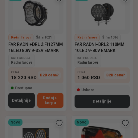
Radni farovi
Šifra 1021
Radni farovi
Šifra 1016
FAR RADNI+DRL Ž FI127MM
FAR RADNI+DRLŽ 110MM
16LED 80W 9-32V EMARK
10LED 9-80V EMARK
KATEGORIJA
KATEGORIJA
Radni farovi
Radni farovi
CENA
CENA
B2B cena?
B2B cena?
18 220
RSD
1 060
RSD
Dostupno
Uskoro
Dodaj u
Detaljnije
Detaljnije
korpu
Novo
Novo