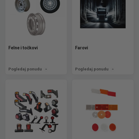
Felne i točkovi
Farovi
Pogledaj ponudu
Pogledaj ponudu