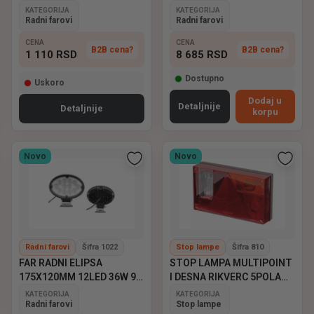
KATEGORIJA
KATEGORIJA
Radni farovi
Radni farovi
CENA
CENA
B2B cena?
B2B cena?
1 110
RSD
8 685
RSD
Dostupno
Uskoro
Dodaj u
Detaljnije
Detaljnije
korpu
Novo
Novo
Radni farovi
Šifra 1022
Stop lampe
Šifra 810
FAR RADNI ELIPSA
STOP LAMPA MULTIPOINT
175X120MM 12LED 36W 9-
I DESNA RIKVERC 5POLA
60V EMARK
ASPOCK
KATEGORIJA
KATEGORIJA
Radni farovi
Stop lampe