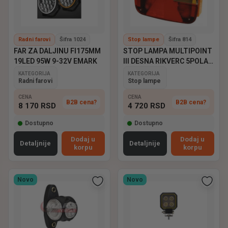
Radni farovi
Šifra 1024
Stop lampe
Šifra 814
FAR ZA DALJINU FI175MM
STOP LAMPA MULTIPOINT
19LED 95W 9-32V EMARK
III DESNA RIKVERC 5POLA
ASPOCK
KATEGORIJA
KATEGORIJA
Radni farovi
Stop lampe
CENA
CENA
B2B cena?
B2B cena?
8 170
RSD
4 720
RSD
Dostupno
Dostupno
Dodaj u
Dodaj u
Detaljnije
Detaljnije
korpu
korpu
Novo
Novo