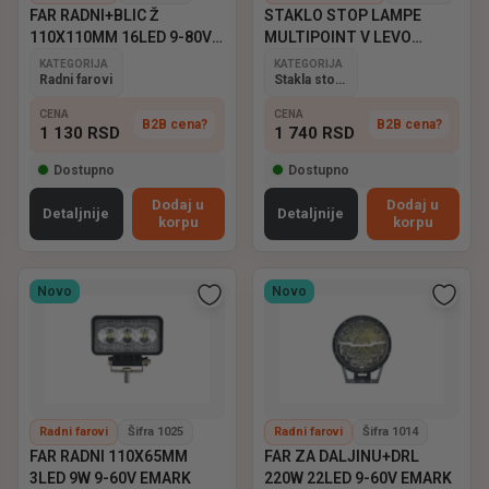
FAR RADNI+BLIC Ž
STAKLO STOP LAMPE
110X110MM 16LED 9-80V
MULTIPOINT V LEVO
EMARK
ASPOCK
KATEGORIJA
KATEGORIJA
Radni farovi
Stakla stop lampi
CENA
CENA
B2B cena?
B2B cena?
1 130
RSD
1 740
RSD
Dostupno
Dostupno
Dodaj u
Dodaj u
Detaljnije
Detaljnije
korpu
korpu
Novo
Novo
Radni farovi
Šifra 1025
Radni farovi
Šifra 1014
FAR RADNI 110X65MM
FAR ZA DALJINU+DRL
3LED 9W 9-60V EMARK
220W 22LED 9-60V EMARK