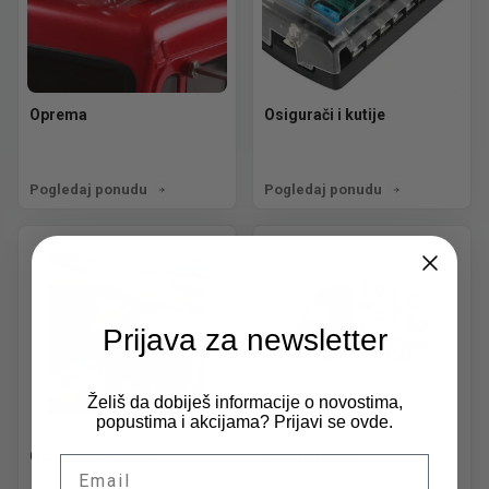
Oprema
Osigurači i kutije
Pogledaj ponudu
Pogledaj ponudu
Prijava za newsletter
Želiš da dobiješ informacije o novostima,
popustima i akcijama? Prijavi se ovde.
Održavanje i nega
Ostali delovi
Email