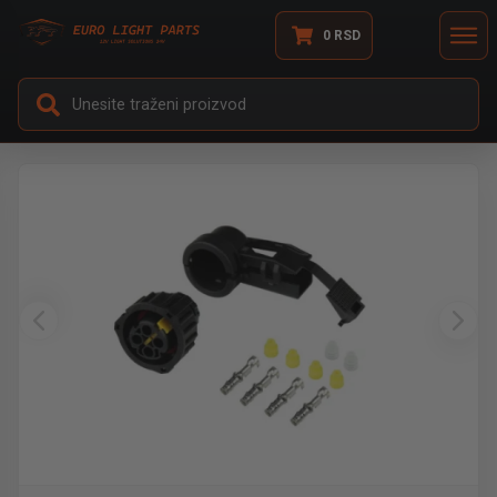
0
RSD