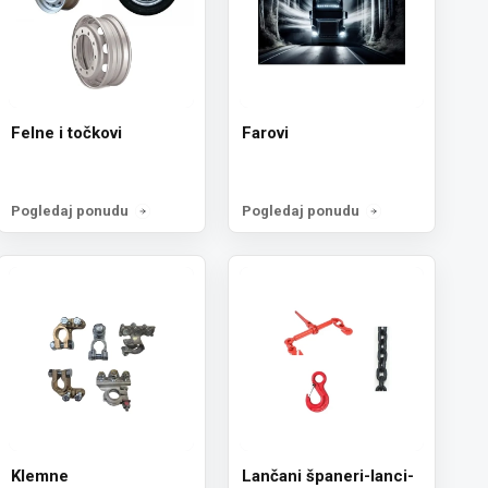
Felne i točkovi
Farovi
Pogledaj ponudu
Pogledaj ponudu
Klemne
Lančani španeri-lanci-