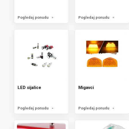
Pogledaj ponudu
Pogledaj ponudu
LED sijalice
Migavci
Pogledaj ponudu
Pogledaj ponudu