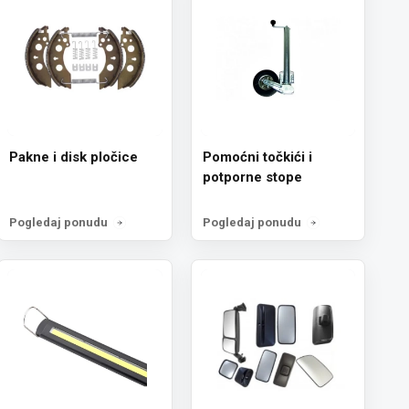
Pakne i disk pločice
Pomoćni točkići i
potporne stope
Pogledaj ponudu
Pogledaj ponudu