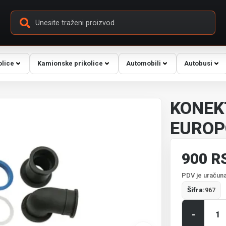
olice
Kamionske prikolice
Automobili
Autobusi
KONEK
EUROPO
900 R
PDV je uračuna
Šifra:
967
-