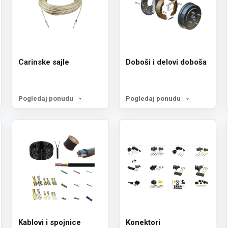
Carinske sajle
Doboši i delovi doboša
Pogledaj ponudu
Pogledaj ponudu
Kablovi i spojnice
Konektori