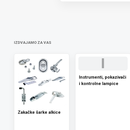
Trošak dostave je 700 RSD za ceo
IZDVAJAMO ZA VAS
I
Instrumenti, pokazivači
i kontrolne lampice
Zakačke šarke alkice