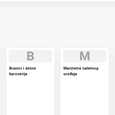
 paket.
B
M
Branici i delovi
Manžetne naletnog
karoserije
uređaja