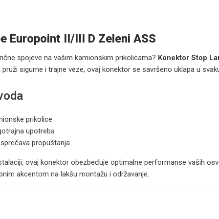
Europoint II/III D Zeleni ASS
trične spojeve na vašim kamionskim prikolicama?
Konektor Stop Lam
a pruži sigurne i trajne veze, ovaj konektor se savršeno uklapa u svaku
zvoda
mionske prikolice
otrajna upotreba
i sprečava propuštanja
 instalaciji, ovaj konektor obezbeđuje optimalne performanse vaših os
sebnim akcentom na lakšu montažu i održavanje.