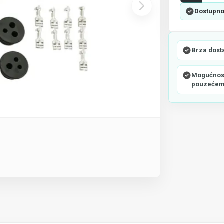
Dostupno
Brza dost
Mogućnost
pouzeće