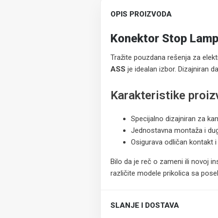
OPIS PROIZVODA
Konektor Stop Lampe 
Tražite pouzdana rešenja za elek
ASS
je idealan izbor. Dizajniran d
Karakteristike proi
Specijalno dizajniran za ka
Jednostavna montaža i dug
Osigurava odličan kontakt 
Bilo da je reč o zameni ili novoj
različite modele prikolica sa po
SLANJE I DOSTAVA