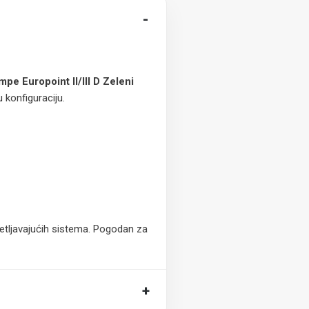
-
pe Europoint II/III D Zeleni
 konfiguraciju.
vetljavajućih sistema. Pogodan za
+