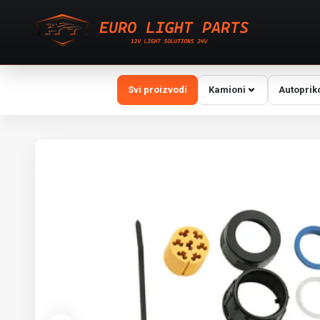
Svi proizvodi
Kamioni
Autoprik