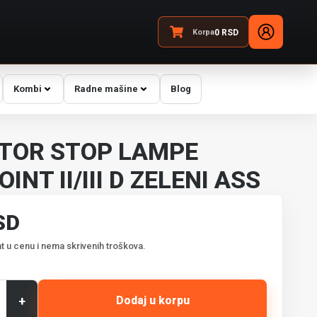
Korpa
0
RSD
Kombi
Radne mašine
Blog
TOR STOP LAMPE
INT II/III D ZELENI ASS
SD
t u cenu i nema skrivenih troškova.
+
Dodaj u korpu