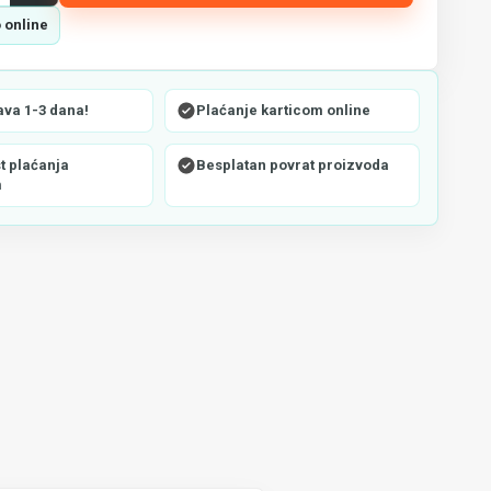
 online
ava 1-3 dana!
Plaćanje karticom online
 plaćanja
Besplatan povrat proizvoda
m