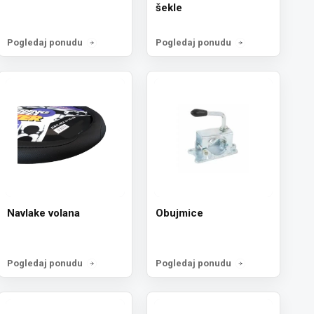
šekle
Pogledaj ponudu
Pogledaj ponudu
Navlake volana
Obujmice
Pogledaj ponudu
Pogledaj ponudu