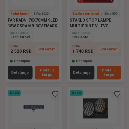
Radni farovi
Šifra 1020
Stakla stop lampi
Šifra 809
FAR RADNI 70X70MM 9LED
STAKLO STOP LAMPE
18W OSRAM 9-30V EMARK
MULTIPOINT V LEVO
ASPOCK
KATEGORIJA
KATEGORIJA
Radni farovi
Stakla stop lampi
CENA
CENA
B2B cena?
B2B cena?
2 520
RSD
1 740
RSD
Dostupno
Dostupno
Dodaj u
Dodaj u
Detaljnije
Detaljnije
korpu
korpu
Novo
Novo