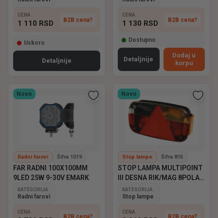
CENA
CENA
B2B cena?
B2B cena?
1 110
RSD
1 130
RSD
Dostupno
Uskoro
Dodaj u
Detaljnije
Detaljnije
korpu
Novo
Novo
Radni farovi
Šifra 1019
Stop lampe
Šifra 815
FAR RADNI 100X100MM
STOP LAMPA MULTIPOINT
9LED 25W 9-30V EMARK
III DESNA RIK/MAG 8POLA
ASPOCK
KATEGORIJA
KATEGORIJA
Radni farovi
Stop lampe
CENA
CENA
B2B cena?
B2B cena?