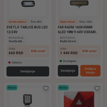
Svetla tablice
Šifra 856
Radni farovi
Šifra 1030
SVETLO TABLICE BUS LED
FAR RADNI 160X45MM
12/24V
6LED 18W 9-60V OSRAM
EMARK
KATEGORIJA
KATEGORIJA
Svetla tablice
Radni farovi
CENA
CENA
B2B cena?
B2B cena?
660
RSD
1 440
RSD
Dostupno
Uskoro
Dodaj u
Detaljnije
Detaljnije
korpu
Novo
Novo