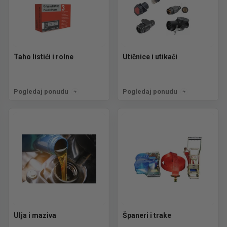
Taho listići i rolne
Utičnice i utikači
Pogledaj ponudu
Pogledaj ponudu
Ulja i maziva
Španeri i trake