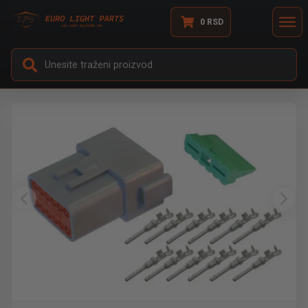
0
RSD