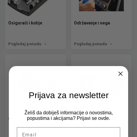
Osigurači i kutije
Održavanje i nega
Pogledaj ponudu
Pogledaj ponudu
Prijava za newsletter
Želiš da dobiješ informacije o novostima,
popustima i akcijama? Prijavi se ovde.
Ostali delovi
Pakne i disk pločice
Email