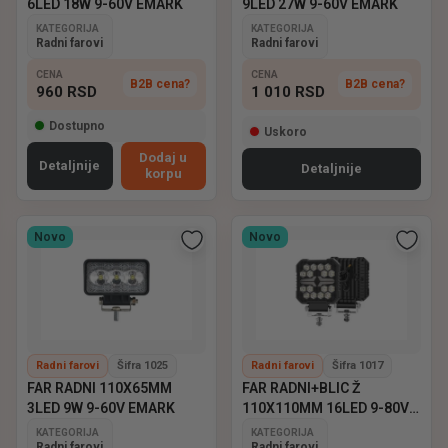
6LED 18W 9-60V EMARK
9LED 27W 9-60V EMARK
KATEGORIJA
KATEGORIJA
Radni farovi
Radni farovi
CENA
CENA
B2B cena?
B2B cena?
960
RSD
1 010
RSD
Dostupno
Uskoro
Dodaj u
Detaljnije
Detaljnije
korpu
Novo
Novo
Radni farovi
Šifra 1025
Radni farovi
Šifra 1017
FAR RADNI 110X65MM
FAR RADNI+BLIC Ž
3LED 9W 9-60V EMARK
110X110MM 16LED 9-80V
EMARK
KATEGORIJA
KATEGORIJA
Radni farovi
Radni farovi