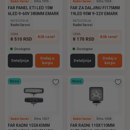
Radni farovi
Šifra 1015
Radni farovi
Šifra 1024
FAR PANEL ETI LED 15W
FAR ZA DALJINU FI175MM
6LED 9-60V 380MM EMARK
19LED 95W 9-32V EMARK
KATEGORIJA
KATEGORIJA
Radni farovi
Radni farovi
CENA
CENA
B2B cena?
B2B cena?
8 510
RSD
8 170
RSD
Dostupno
Dostupno
Dodaj u
Dodaj u
Detaljnije
Detaljnije
korpu
korpu
Novo
Novo
Radni farovi
Šifra 1027
Radni farovi
Šifra 1028
FAR RADNI 155X43MM
FAR RADNI 110X110MM