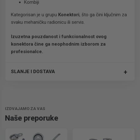
Kombiji
Kategorisan je u grupu
Konektori
, što ga čini ključnim za
svaku mehaničku radionicu ili servis.
Izuzetna pouzdanost i funkcionalnost ovog
konektora čine ga neophodnim izborom za
profesionalce.
+
SLANJE I DOSTAVA
Trošak dostave je 700 RSD za ceo paket.
IZDVAJAMO ZA VAS
Naše preporuke