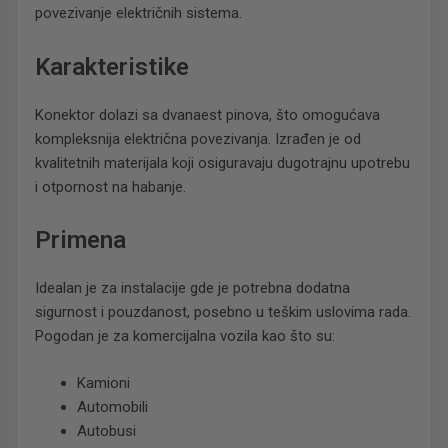
povezivanje električnih sistema.
Karakteristike
Konektor dolazi sa dvanaest pinova, što omogućava
kompleksnija električna povezivanja. Izrađen je od
kvalitetnih materijala koji osiguravaju dugotrajnu upotrebu
i otpornost na habanje.
Primena
Idealan je za instalacije gde je potrebna dodatna
sigurnost i pouzdanost, posebno u teškim uslovima rada.
Pogodan je za komercijalna vozila kao što su:
Kamioni
Automobili
Autobusi