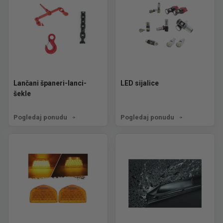
Lančani španeri-lanci-
LED sijalice
šekle
Pogledaj ponudu
Pogledaj ponudu