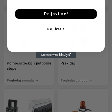
Pogledaj ponudu
Pogledaj ponudu
Prijavi se!
Ne, hvala
Pomoćni točkići i potporne
Prekidači
stope
Pogledaj ponudu
Pogledaj ponudu