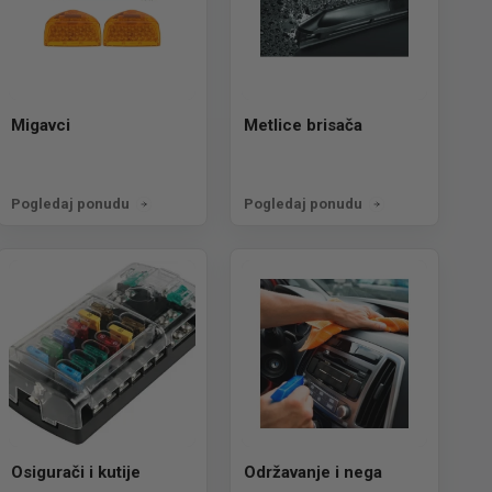
Migavci
Metlice brisača
Pogledaj ponudu
Pogledaj ponudu
Osigurači i kutije
Održavanje i nega