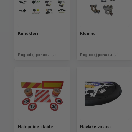
Konektori
Klemne
Pogledaj ponudu
Pogledaj ponudu
Nalepnice i table
Navlake volana