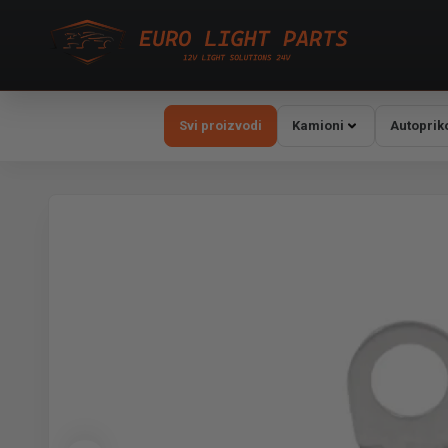
Svi proizvodi
Kamioni
Autoprik