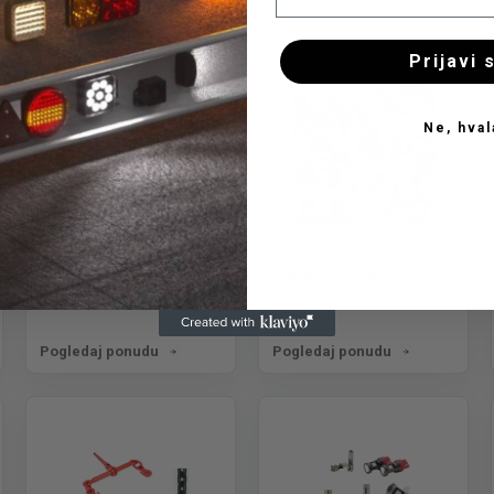
Pogledaj ponudu
Pogledaj ponudu
Prijavi 
Ne, hval
Farovi
Gabaritna svetla
Pogledaj ponudu
Pogledaj ponudu