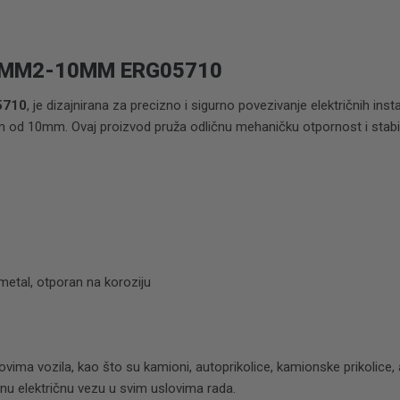
5MM2-10MM ERG05710
5710
, je dizajnirana za precizno i sigurno povezivanje električnih ins
d 10mm. Ovaj proizvod pruža odličnu mehaničku otpornost i stabil
metal, otporan na koroziju
povima vozila, kao što su kamioni, autoprikolice, kamionske prikolice,
nu električnu vezu u svim uslovima rada.