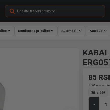
olice
Kamionske prikolice
Automobili
Autobusi
KABAL
ERG05
85 RS
PDV je uračuna
Šifra:
929
-