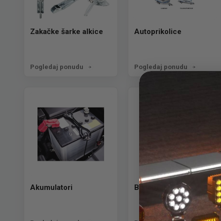
Zakačke šarke alkice
Autoprikolice
Pogledaj ponudu
Pogledaj ponudu
Akumulatori
Blatobrani