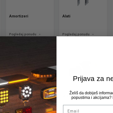
Amortizeri
Alati
Pogledaj ponudu
Pogledaj ponudu
Prijava za n
Želiš da dobiješ informa
Bakarne podloške
Brave paljenja
popustima i akcijama? P
Email