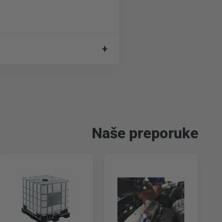
+
Naše preporuke