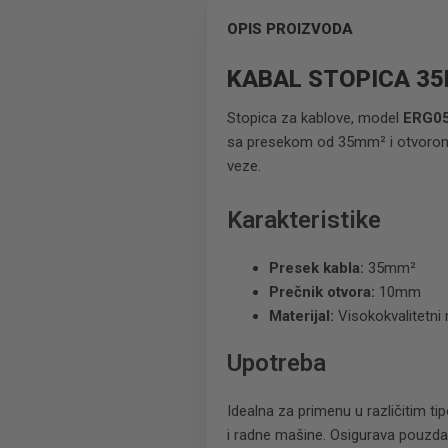
OPIS PROIZVODA
KABAL STOPICA 3
Stopica za kablove, model
ERG0
sa presekom od 35mm² i otvorom o
veze.
Karakteristike
Presek kabla:
35mm²
Prečnik otvora:
10mm
Materijal:
Visokokvalitetni 
Upotreba
Idealna za primenu u različitim ti
i radne mašine. Osigurava pouzda