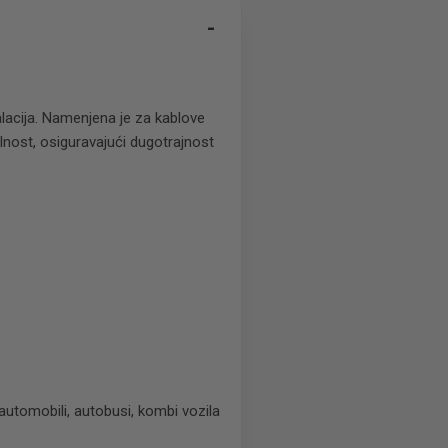
-
talacija. Namenjena je za kablove
nost, osiguravajući dugotrajnost
 automobili, autobusi, kombi vozila