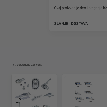
Ovaj proizvod je deo kategorije
Ka
SLANJE I DOSTAVA
Trošak dostave je 700 RSD za ceo
IZDVAJAMO ZA VAS