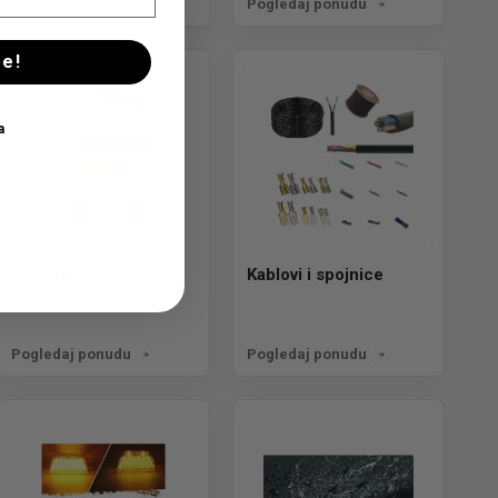
Pogledaj ponudu
Pogledaj ponudu
se!
a
Katadiopteri
Kablovi i spojnice
Pogledaj ponudu
Pogledaj ponudu