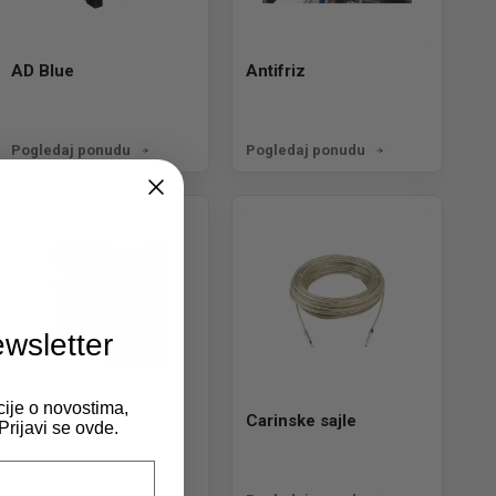
AD Blue
Antifriz
Pogledaj ponudu
Pogledaj ponudu
ewsletter
cije o novostima,
Creva goriva
Carinske sajle
rijavi se ovde.