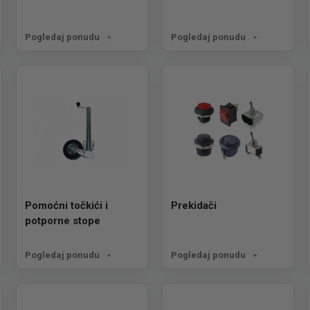
Pogledaj ponudu
Pogledaj ponudu
Pomoćni točkići i
Prekidači
potporne stope
Pogledaj ponudu
Pogledaj ponudu