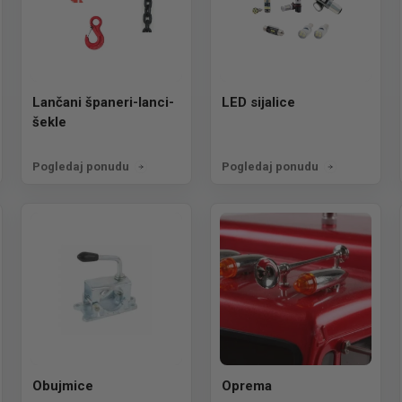
Lančani španeri-lanci-
LED sijalice
šekle
Pogledaj ponudu
Pogledaj ponudu
Obujmice
Oprema