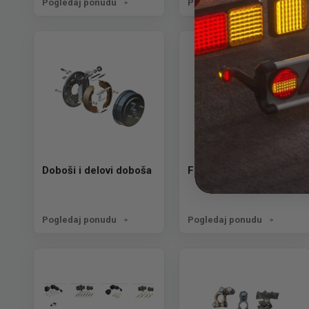
Pogledaj ponudu
Pogledaj ponudu
Doboši i delovi doboša
Felne i točkovi
Pogledaj ponudu
Pogledaj ponudu