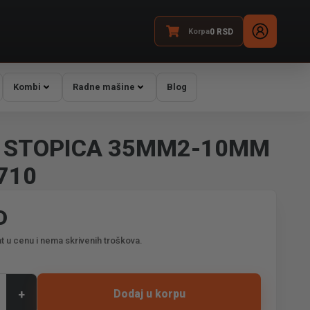
Korpa
0
RSD
Kombi
Radne mašine
Blog
 STOPICA 35MM2-10MM
710
D
t u cenu i nema skrivenih troškova.
+
Dodaj u korpu