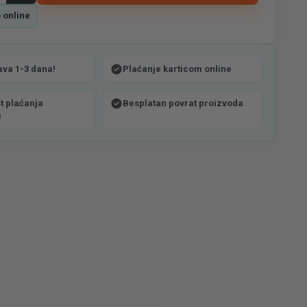
 online
ava 1-3 dana!
Plaćanje karticom online
 plaćanja
Besplatan povrat proizvoda
m