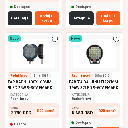
Dostupno
Dostupno
Dodaj u
Dodaj u
Detaljnije
Detaljnije
korpu
korpu
Novo
Novo
Radni farovi
Šifra 1019
Radni farovi
Šifra 1013
FAR RADNI 100X100MM
FAR ZA DALJINU FI220MM
9LED 25W 9-30V EMARK
196W 32LED 9-60V EMARK
KATEGORIJA
KATEGORIJA
Radni farovi
Radni farovi
CENA
CENA
B2B cena?
B2B cena?
2 780
RSD
5 680
RSD
Dostupno
Uskoro