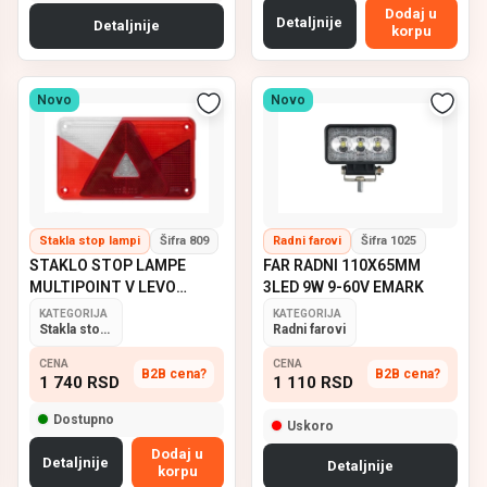
Dodaj u
Detaljnije
Detaljnije
korpu
Novo
Novo
Stakla stop lampi
Šifra 809
Radni farovi
Šifra 1025
STAKLO STOP LAMPE
FAR RADNI 110X65MM
MULTIPOINT V LEVO
3LED 9W 9-60V EMARK
ASPOCK
KATEGORIJA
KATEGORIJA
Stakla stop lampi
Radni farovi
CENA
CENA
B2B cena?
B2B cena?
1 740
RSD
1 110
RSD
Dostupno
Uskoro
Dodaj u
Detaljnije
Detaljnije
korpu