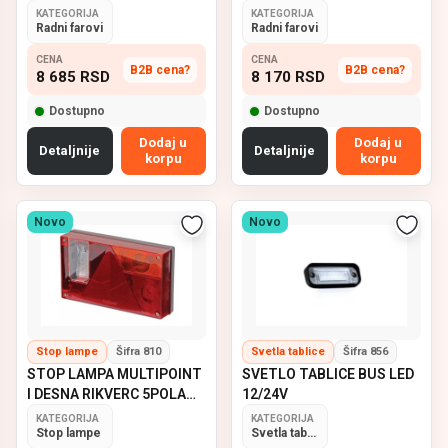
KATEGORIJA
KATEGORIJA
Radni farovi
Radni farovi
CENA
CENA
B2B cena?
B2B cena?
8 685
RSD
8 170
RSD
Dostupno
Dostupno
Dodaj u
Dodaj u
Detaljnije
Detaljnije
korpu
korpu
Novo
Novo
Stop lampe
Šifra 810
Svetla tablice
Šifra 856
STOP LAMPA MULTIPOINT
SVETLO TABLICE BUS LED
I DESNA RIKVERC 5POLA
12/24V
ASPOCK
KATEGORIJA
KATEGORIJA
Stop lampe
Svetla tablice