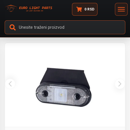
0
RSD