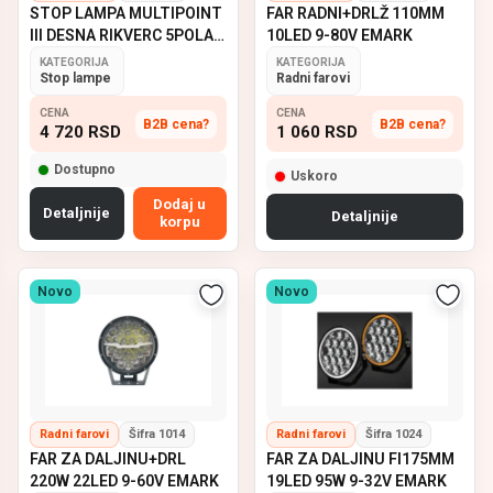
STOP LAMPA MULTIPOINT
FAR RADNI+DRLŽ 110MM
III DESNA RIKVERC 5POLA
10LED 9-80V EMARK
ASPOCK
KATEGORIJA
KATEGORIJA
Stop lampe
Radni farovi
CENA
CENA
B2B cena?
B2B cena?
4 720
RSD
1 060
RSD
Dostupno
Uskoro
Dodaj u
Detaljnije
Detaljnije
korpu
Novo
Novo
Radni farovi
Šifra 1014
Radni farovi
Šifra 1024
FAR ZA DALJINU+DRL
FAR ZA DALJINU FI175MM
220W 22LED 9-60V EMARK
19LED 95W 9-32V EMARK