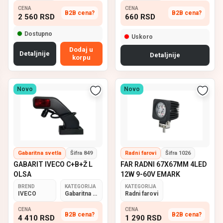
CENA
CENA
B2B cena?
B2B cena?
2 560
RSD
660
RSD
Dostupno
Uskoro
Dodaj u
Detaljnije
Detaljnije
korpu
Novo
Novo
Gabaritna svetla
Šifra 849
Radni farovi
Šifra 1026
GABARIT IVECO C+B+Ž L
FAR RADNI 67X67MM 4LED
OLSA
12W 9-60V EMARK
BREND
KATEGORIJA
KATEGORIJA
IVECO
Gabaritna svetla
Radni farovi
CENA
CENA
B2B cena?
B2B cena?
4 410
RSD
1 290
RSD