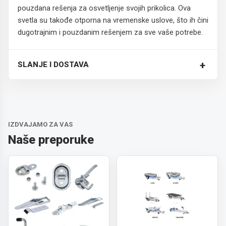
pouzdana rešenja za osvetljenje svojih prikolica. Ova
svetla su takođe otporna na vremenske uslove, što ih čini
dugotrajnim i pouzdanim rešenjem za sve vaše potrebe.
+
SLANJE I DOSTAVA
Trošak dostave je 700 RSD za ceo paket.
IZDVAJAMO ZA VAS
Naše preporuke