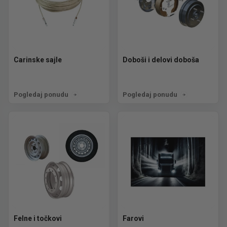
Carinske sajle
Doboši i delovi doboša
Pogledaj ponudu
Pogledaj ponudu
Felne i točkovi
Farovi