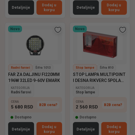
Dodaj u
Dodaj u
Detaljnije
Detaljnije
korpu
korpu
Novo
Novo
Radni farovi
Šifra 1013
Stop lampe
Šifra 810
FAR ZA DALJINU FI220MM
STOP LAMPA MULTIPOINT
196W 32LED 9-60V EMARK
I DESNA RIKVERC 5POLA
ASPOCK
KATEGORIJA
KATEGORIJA
Radni farovi
Stop lampe
CENA
CENA
B2B cena?
B2B cena?
5 680
RSD
2 560
RSD
Dostupno
Dostupno
Dodaj u
Dodaj u
Detaljnije
Detaljnije
korpu
korpu