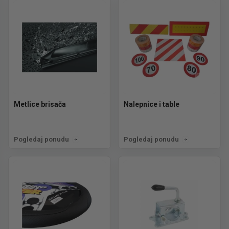
Metlice brisača
Nalepnice i table
Pogledaj ponudu
Pogledaj ponudu