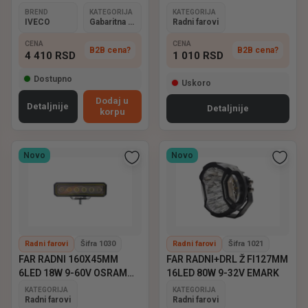
BREND
KATEGORIJA
KATEGORIJA
IVECO
Gabaritna svetla
Radni farovi
CENA
CENA
B2B cena?
B2B cena?
4 410
RSD
1 010
RSD
Dostupno
Uskoro
Dodaj u
Detaljnije
Detaljnije
korpu
Novo
Novo
Radni farovi
Šifra 1030
Radni farovi
Šifra 1021
FAR RADNI 160X45MM
FAR RADNI+DRL Ž FI127MM
6LED 18W 9-60V OSRAM
16LED 80W 9-32V EMARK
EMARK
KATEGORIJA
KATEGORIJA
Radni farovi
Radni farovi