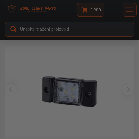
0
RSD