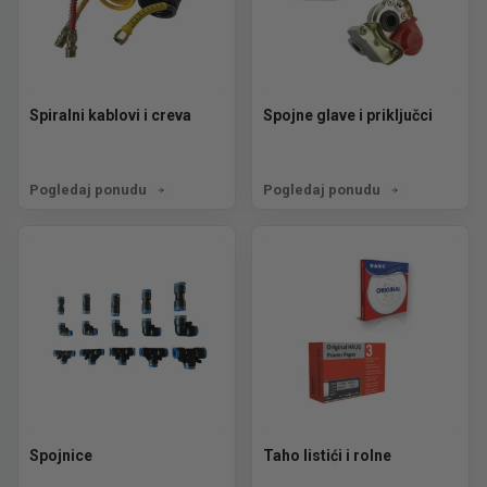
Spiralni kablovi i creva
Spojne glave i priključci
Pogledaj ponudu
Pogledaj ponudu
Spojnice
Taho listići i rolne