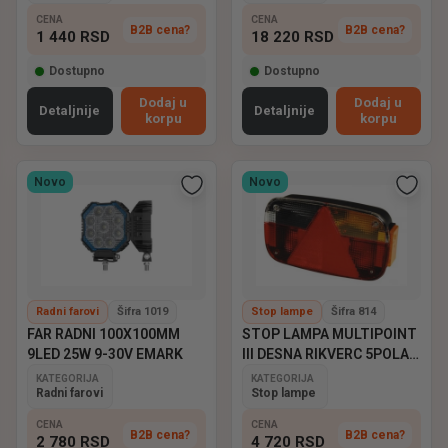
CENA
CENA
B2B cena?
B2B cena?
1 440
RSD
18 220
RSD
Dostupno
Dostupno
Dodaj u
Dodaj u
Detaljnije
Detaljnije
korpu
korpu
Novo
Novo
Radni farovi
Šifra 1019
Stop lampe
Šifra 814
FAR RADNI 100X100MM
STOP LAMPA MULTIPOINT
9LED 25W 9-30V EMARK
III DESNA RIKVERC 5POLA
ASPOCK
KATEGORIJA
KATEGORIJA
Radni farovi
Stop lampe
CENA
CENA
B2B cena?
B2B cena?
2 780
RSD
4 720
RSD