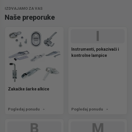
IZDVAJAMO ZA VAS
Naše preporuke
I
Instrumenti, pokazivači i
kontrolne lampice
Zakačke šarke alkice
Pogledaj ponudu
Pogledaj ponudu
B
M