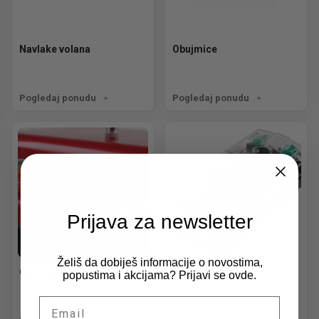
Navlake volana
Obujmice
Pogledaj ponudu
Pogledaj ponudu
Prijava za newsletter
Želiš da dobiješ informacije o novostima,
Oprema
Osigurači i kutije
popustima i akcijama? Prijavi se ovde.
Email