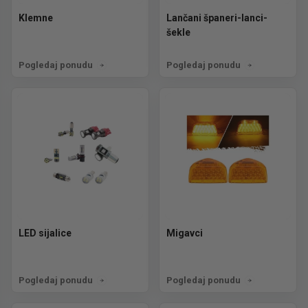
Klemne
Lančani španeri-lanci-
šekle
Pogledaj ponudu
Pogledaj ponudu
LED sijalice
Migavci
Pogledaj ponudu
Pogledaj ponudu