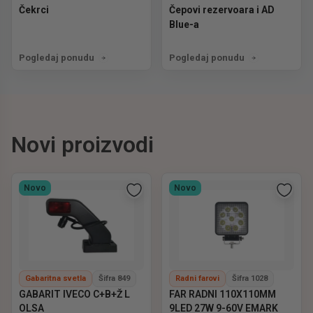
Čekrci
Čepovi rezervoara i AD
Blue-a
Pogledaj ponudu
Pogledaj ponudu
Novi proizvodi
Novo
Novo
Gabaritna svetla
Šifra 849
Radni farovi
Šifra 1028
GABARIT IVECO C+B+Ž L
FAR RADNI 110X110MM
OLSA
9LED 27W 9-60V EMARK