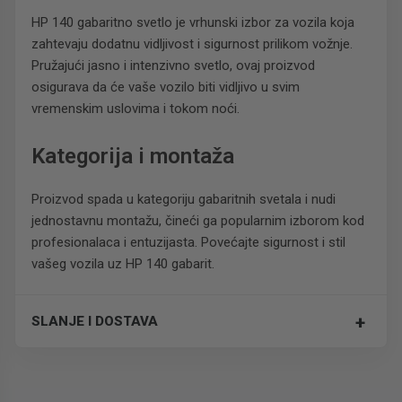
HP 140 gabaritno svetlo je vrhunski izbor za vozila koja
zahtevaju dodatnu vidljivost i sigurnost prilikom vožnje.
Pružajući jasno i intenzivno svetlo, ovaj proizvod
osigurava da će vaše vozilo biti vidljivo u svim
vremenskim uslovima i tokom noći.
Kategorija i montaža
Proizvod spada u kategoriju gabaritnih svetala i nudi
jednostavnu montažu, čineći ga popularnim izborom kod
profesionalaca i entuzijasta. Povećajte sigurnost i stil
vašeg vozila uz HP 140 gabarit.
+
SLANJE I DOSTAVA
Trošak dostave je 700 RSD za ceo paket.