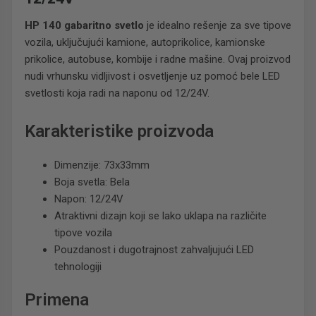
HP 140 gabaritno svetlo
je idealno rešenje za sve tipove
vozila, uključujući kamione, autoprikolice, kamionske
prikolice, autobuse, kombije i radne mašine. Ovaj proizvod
nudi vrhunsku vidljivost i osvetljenje uz pomoć bele LED
svetlosti koja radi na naponu od 12/24V.
Karakteristike proizvoda
Dimenzije: 73x33mm
Boja svetla: Bela
Napon: 12/24V
Atraktivni dizajn koji se lako uklapa na različite
tipove vozila
Pouzdanost i dugotrajnost zahvaljujući LED
tehnologiji
Primena