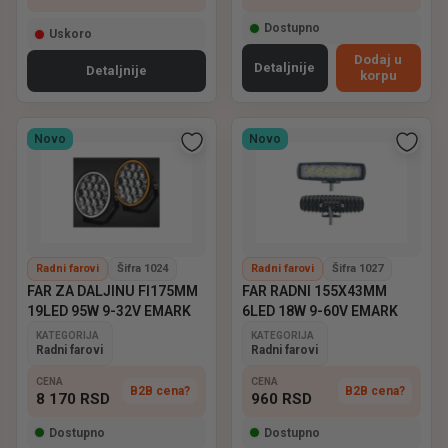
Dostupno
Uskoro
Dodaj u
Detaljnije
Detaljnije
korpu
Novo
Novo
Radni farovi
Šifra 1024
Radni farovi
Šifra 1027
FAR ZA DALJINU FI175MM
FAR RADNI 155X43MM
19LED 95W 9-32V EMARK
6LED 18W 9-60V EMARK
KATEGORIJA
KATEGORIJA
Radni farovi
Radni farovi
CENA
CENA
B2B cena?
B2B cena?
8 170
RSD
960
RSD
Dostupno
Dostupno