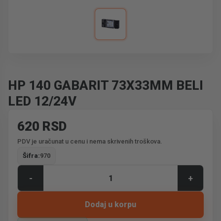
HP 140 GABARIT 73X33MM BELI
LED 12/24V
620 RSD
PDV je uračunat u cenu i nema skrivenih troškova.
Šifra:
970
-
+
Dodaj u korpu