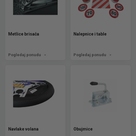
Metlice brisača
Nalepnice i table
Pogledaj ponudu
Pogledaj ponudu
Navlake volana
Obujmice