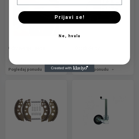
Prijavi se!
Ne, hvala
Održavanje i nega
Ostali delovi
Pogledaj ponudu
Pogledaj ponudu