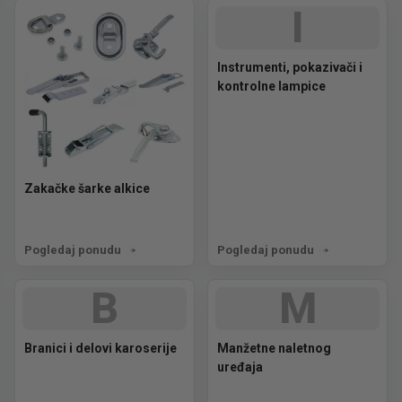
I
Instrumenti, pokazivači i
kontrolne lampice
Zakačke šarke alkice
Pogledaj ponudu
Pogledaj ponudu
B
M
Branici i delovi karoserije
Manžetne naletnog
uređaja