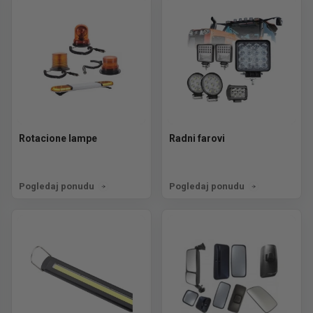
Rotacione lampe
Radni farovi
Pogledaj ponudu
Pogledaj ponudu