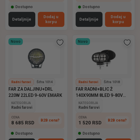
Dostupno
Dostupno
Dodaj u
Dodaj u
Detaljnije
Detaljnije
korpu
korpu
Novo
Novo
Radni farovi
Šifra 1014
Radni farovi
Šifra 1018
FAR ZA DALJINU+DRL
FAR RADNI+BLIC Ž
220W 22LED 9-60V EMARK
140X90MM 8LED 9-80V
EMARK
KATEGORIJA
KATEGORIJA
Radni farovi
Radni farovi
CENA
CENA
B2B cena?
B2B cena?
8 685
RSD
1 520
RSD
Dostupno
Dostupno