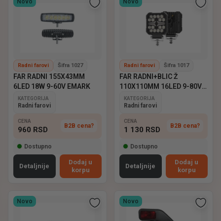
Novo
Novo
Radni farovi
Šifra 1027
Radni farovi
Šifra 1017
FAR RADNI 155X43MM
FAR RADNI+BLIC Ž
6LED 18W 9-60V EMARK
110X110MM 16LED 9-80V
EMARK
KATEGORIJA
KATEGORIJA
Radni farovi
Radni farovi
CENA
CENA
B2B cena?
B2B cena?
960
RSD
1 130
RSD
Dostupno
Dostupno
Dodaj u
Dodaj u
Detaljnije
Detaljnije
korpu
korpu
Novo
Novo