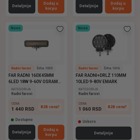
Dodaj u
Dodaj u
Detaljnije
Detaljnije
korpu
korpu
Novo
Novo
Radni farovi
Šifra 1030
Radni farovi
Šifra 1016
FAR RADNI 160X45MM
FAR RADNI+DRLŽ 110MM
6LED 18W 9-60V OSRAM
10LED 9-80V EMARK
EMARK
KATEGORIJA
KATEGORIJA
Radni farovi
Radni farovi
CENA
CENA
B2B cena?
B2B cena?
1 440
RSD
1 060
RSD
Dostupno
Uskoro
Dodaj u
Detaljnije
Detaljnije
korpu