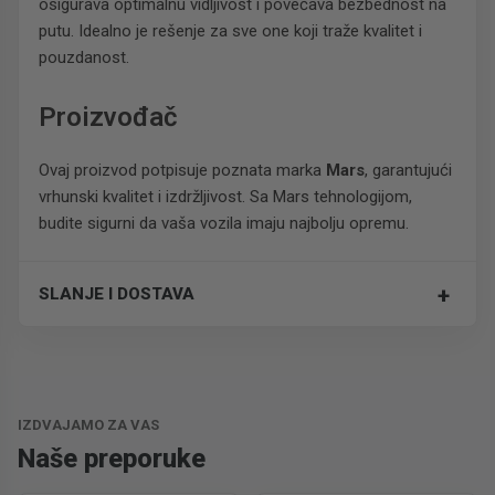
osigurava optimalnu vidljivost i povećava bezbednost na
putu. Idealno je rešenje za sve one koji traže kvalitet i
pouzdanost.
Proizvođač
Ovaj proizvod potpisuje poznata marka
Mars
, garantujući
vrhunski kvalitet i izdržljivost. Sa Mars tehnologijom,
budite sigurni da vaša vozila imaju najbolju opremu.
+
SLANJE I DOSTAVA
Trošak dostave je 700 RSD za ceo paket.
IZDVAJAMO ZA VAS
Naše preporuke