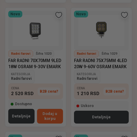
Novo
Novo
Radni farovi
Šifra 1020
Radni farovi
Šifra 1029
FAR RADNI 70X70MM 9LED
FAR RADNI 75X75MM 4LED
18W OSRAM 9-30V EMARK
20W 9-60V OSRAM EMARK
KATEGORIJA
KATEGORIJA
Radni farovi
Radni farovi
CENA
CENA
B2B cena?
B2B cena?
2 520
RSD
1 210
RSD
Dostupno
Uskoro
Dodaj u
Detaljnije
Detaljnije
korpu