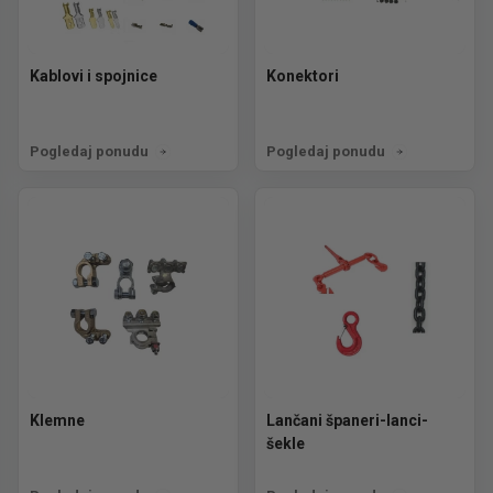
Kablovi i spojnice
Konektori
Pogledaj ponudu
Pogledaj ponudu
Klemne
Lančani španeri-lanci-
šekle