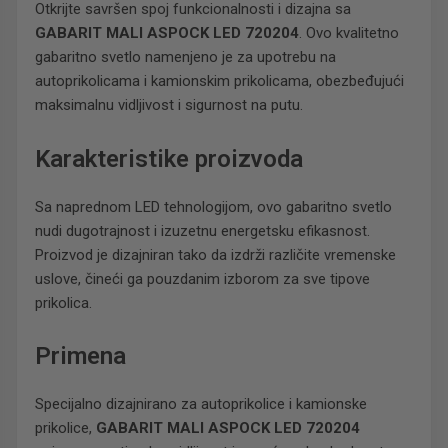
Otkrijte savršen spoj funkcionalnosti i dizajna sa
GABARIT MALI ASPOCK LED 720204
. Ovo kvalitetno
gabaritno svetlo namenjeno je za upotrebu na
autoprikolicama i kamionskim prikolicama, obezbeđujući
maksimalnu vidljivost i sigurnost na putu.
Karakteristike proizvoda
Sa naprednom LED tehnologijom, ovo gabaritno svetlo
nudi dugotrajnost i izuzetnu energetsku efikasnost.
Proizvod je dizajniran tako da izdrži različite vremenske
uslove, čineći ga pouzdanim izborom za sve tipove
prikolica.
Primena
Specijalno dizajnirano za autoprikolice i kamionske
prikolice,
GABARIT MALI ASPOCK LED 720204