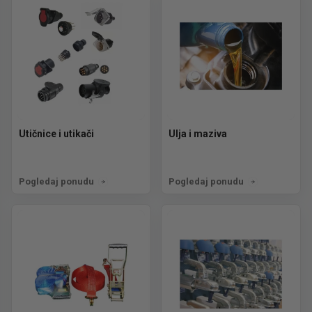
Utičnice i utikači
Ulja i maziva
Pogledaj ponudu
Pogledaj ponudu