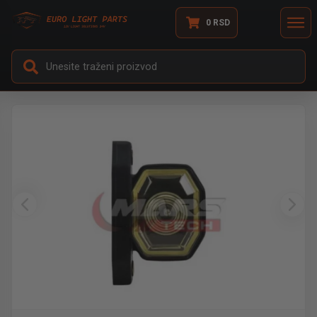
0
RSD