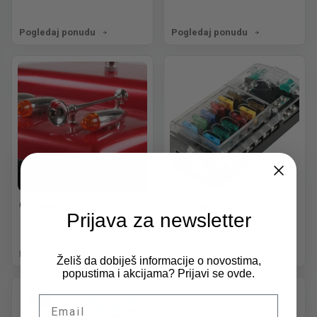
Pogledaj ponudu
Pogledaj ponudu
Oprema
Osigurači i kutije
Prijava za newsletter
Pogledaj ponudu
Pogledaj ponudu
Želiš da dobiješ informacije o novostima,
popustima i akcijama? Prijavi se ovde.
Email