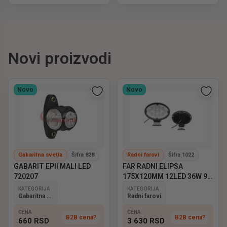
Novi proizvodi
Novo
Novo
Gabaritna svetla
Šifra 828
Radni farovi
Šifra 1022
GABARIT EPII MALI LED
FAR RADNI ELIPSA
720207
175X120MM 12LED 36W 9-
60V EMARK
KATEGORIJA
KATEGORIJA
Gabaritna svetla
Radni farovi
CENA
CENA
B2B cena?
B2B cena?
660
RSD
3 630
RSD