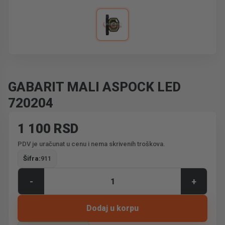
GABARIT MALI ASPOCK LED
720204
1 100 RSD
PDV je uračunat u cenu i nema skrivenih troškova.
Šifra:
911
-
+
Dodaj u korpu