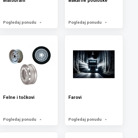
Blatobrani
Bakarne podloške
se!
Pogledaj ponudu
Pogledaj ponudu
a
Felne i točkovi
Farovi
Pogledaj ponudu
Pogledaj ponudu