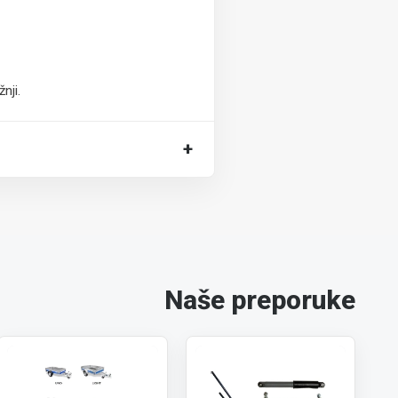
nji.
+
Naše preporuke