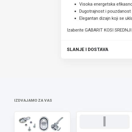
Visoka energetska efikasn
Dugotrajnost i pouzdanost
Elegantan dizajn koji se ukl
Izaberite GABARIT KOSI SREDNJI LED 
SLANJE I DOSTAVA
Trošak dostave je 700 RSD za ceo
IZDVAJAMO ZA VAS
I