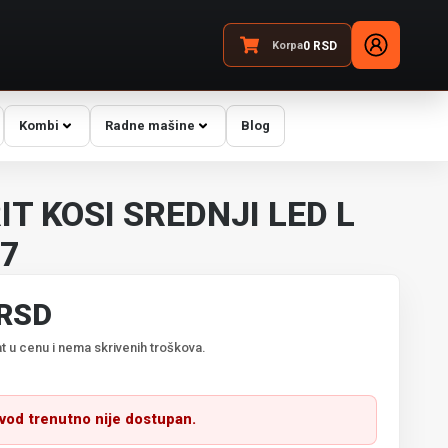
Korpa
0
RSD
Kombi
Radne mašine
Blog
T KOSI SREDNJI LED L
87
 RSD
t u cenu i nema skrivenih troškova.
zvod trenutno nije dostupan.