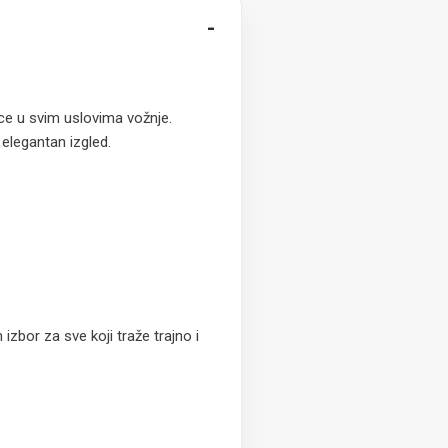
-
ice u svim uslovima vožnje.
 elegantan izgled.
zbor za sve koji traže trajno i