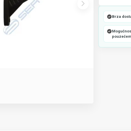
Brza dost
Mogućnost
pouzeće