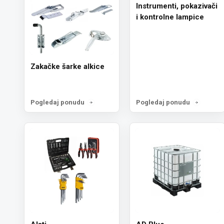
Instrumenti, pokazivači
i kontrolne lampice
Zakačke šarke alkice
Pogledaj ponudu
Pogledaj ponudu