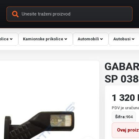
olice
Kamionske prikolice
Automobili
Autobusi
GABARI
SP 03
1 320
PDV je uračuna
Šifra:
904
Ovaj proi