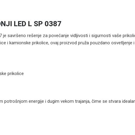
NJI LED L SP 0387
 je savršeno rešenje za povećanje vidljivosti i sigurnosti vaše prikol
lice i kamionske prikolice, ovaj proizvod pruža pouzdano osvetljenje i
ke prikolice
m potrošnjom energije i dugim vekom trajanja, čime se stvara idealan i