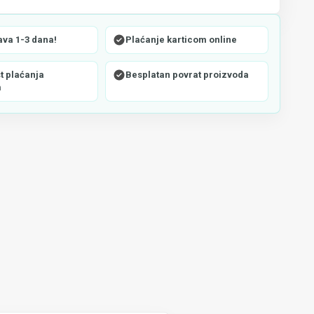
ava 1-3 dana!
Plaćanje karticom online
 plaćanja
Besplatan povrat proizvoda
m