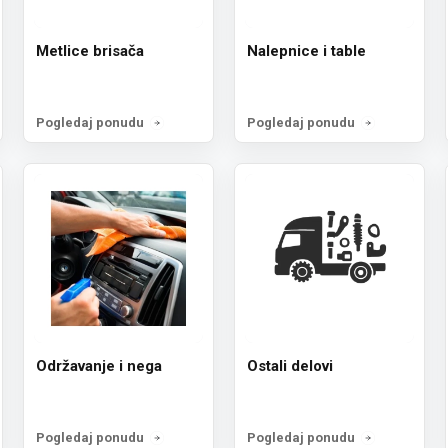
Metlice brisača
Nalepnice i table
Pogledaj ponudu
Pogledaj ponudu
Održavanje i nega
Ostali delovi
Pogledaj ponudu
Pogledaj ponudu