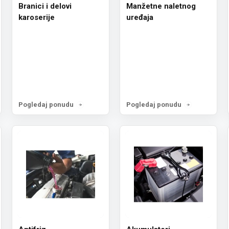
Branici i delovi
Manžetne naletnog
karoserije
uređaja
Pogledaj ponudu
Pogledaj ponudu
Prijava za n
Želiš da dobiješ informa
popustima i akcijama? P
Email