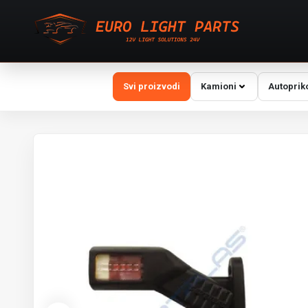
Svi proizvodi
Kamioni
Autoprik