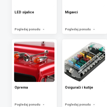
LED sijalice
Migavci
Pogledaj ponudu
Pogledaj ponudu
Oprema
Osigurači i kutije
Pogledaj ponudu
Pogledaj ponudu