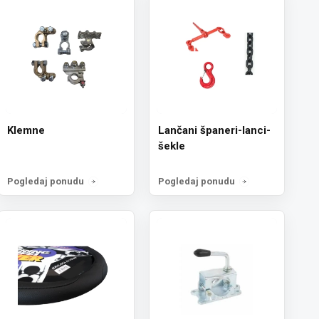
Klemne
Lančani španeri-lanci-
šekle
Pogledaj ponudu
Pogledaj ponudu