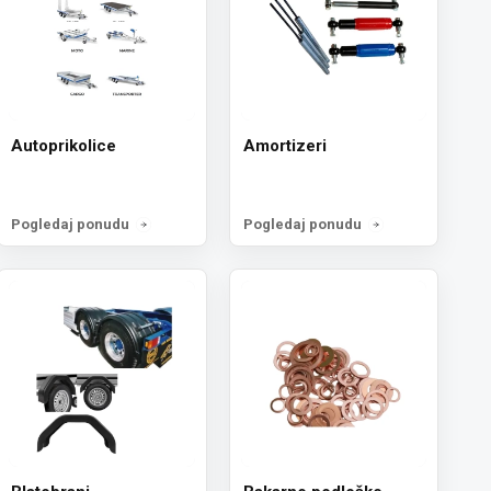
Autoprikolice
Amortizeri
Pogledaj ponudu
Pogledaj ponudu
ewsletter
cije o novostima,
rijavi se ovde.