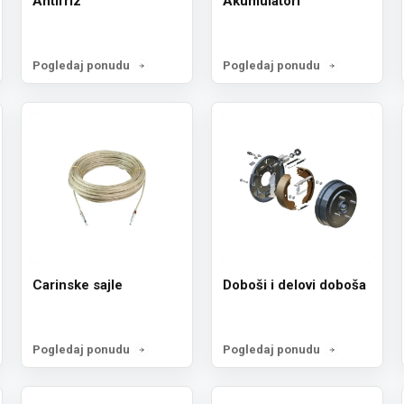
Antifriz
Akumulatori
Prijavi 
Pogledaj ponudu
Pogledaj ponudu
Ne, hval
Carinske sajle
Doboši i delovi doboša
Pogledaj ponudu
Pogledaj ponudu