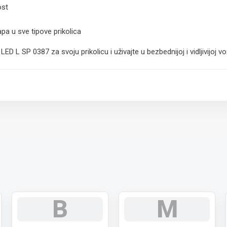
ost
apa u sve tipove prikolica
L SP 0387 za svoju prikolicu i uživajte u bezbednijoj i vidljivijoj vož
 paket.
B
M