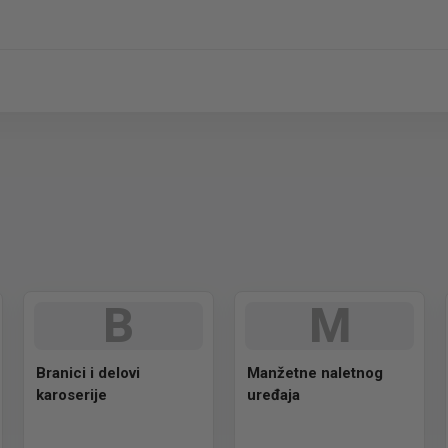
B
M
Branici i delovi
Manžetne naletnog
karoserije
uređaja