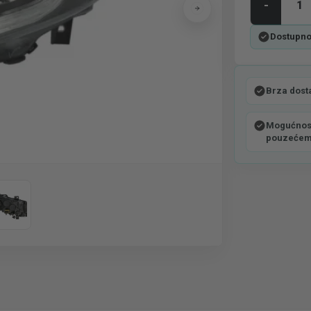
-
Dostupno
Brza dost
Mogućnost
pouzeće