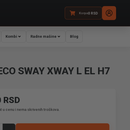
Korpa
0
RSD
Kombi
Radne mašine
Blog
ECO SWAY XWAY L EL H7
0 RSD
t u cenu i nema skrivenih troškova.