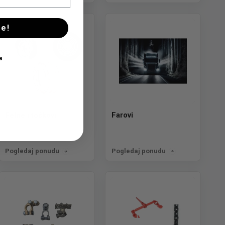
se!
a
Felne i točkovi
Farovi
Pogledaj ponudu
Pogledaj ponudu