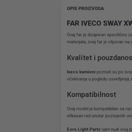
OPIS PROIZVODA
FAR IVECO SWAY XW
Ovaj far je dizajniran specifično 
materijala, ovaj far je otporan na 
Kvalitet i pouzdanos
Iveco kamioni
poznati su po svojo
očekivanja u pogledu osvetljenja,
Kompatibilnost
Ovaj model je kompatibilan sa raz
efikasan rad unutar postojećih s
Euro Light Parts
vam nudi ovaj p