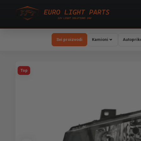
Svi proizvodi
Kamioni
Autoprik
Top