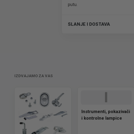
putu.
SLANJE I DOSTAVA
Besplatna dostava.
IZDVAJAMO ZA VAS
I
Instrumenti, pokazivači
i kontrolne lampice