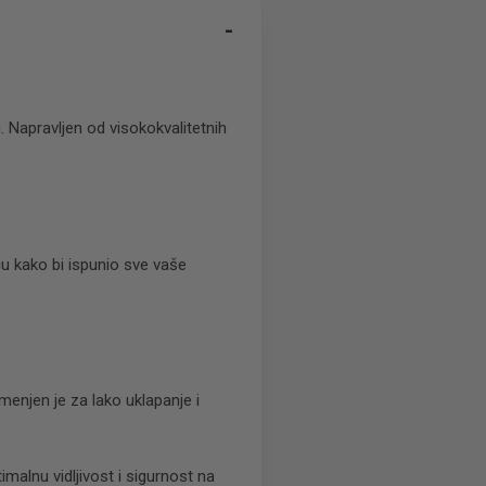
-
. Napravljen od visokokvalitetnih
šću kako bi ispunio sve vaše
menjen je za lako uklapanje i
alnu vidljivost i sigurnost na