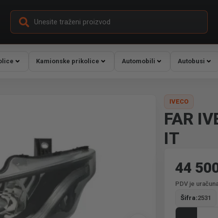
olice
Kamionske prikolice
Automobili
Autobusi
IVECO
FAR IV
IT
44 50
PDV je uračuna
Šifra:
2531