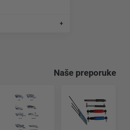
+
Naše preporuke