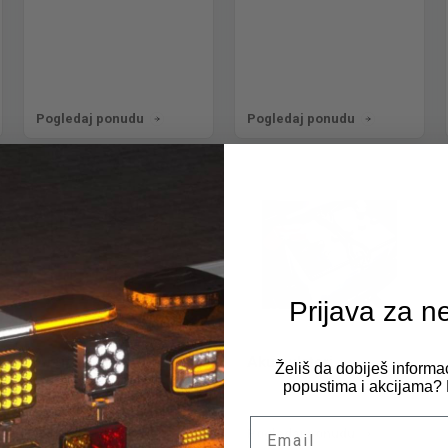
Pogledaj ponudu
Pogledaj ponudu
Prijava za n
Antifriz
Akumulatori
Želiš da dobiješ informa
popustima i akcijama? P
Email
Pogledaj ponudu
Pogledaj ponudu