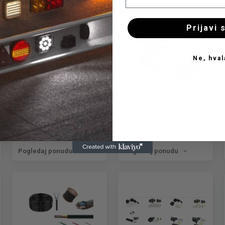
Prijavi 
Ne, hval
Carinske sajle
Doboši i delovi doboša
Pogledaj ponudu
Pogledaj ponudu