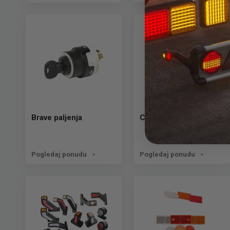
Brave paljenja
Creva goriva
Pogledaj ponudu
Pogledaj ponudu