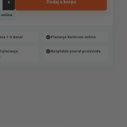
+
Dodaj u korpu
 online
ava 1-3 dana!
Plaćanje karticom online
 plaćanja
Besplatan povrat proizvoda
m