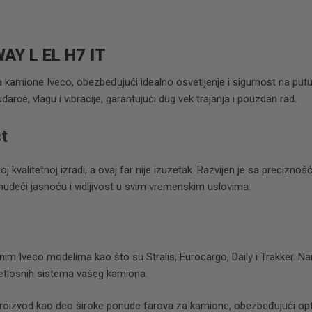
AY L EL H7 IT
za kamione Iveco, obezbeđujući idealno osvetljenje i sigurnost na putu
udarce, vlagu i vibracije, garantujući dug vek trajanja i pouzdan rad.
t
j kvalitetnoj izradi, a ovaj far nije izuzetak. Razvijen je sa precizno
 nudeći jasnoću i vidljivost u svim vremenskim uslovima.
nim Iveco modelima kao što su Stralis, Eurocargo, Daily i Trakker. Na
vetlosnih sistema vašeg kamiona.
roizvod kao deo široke ponude farova za kamione, obezbeđujući optim