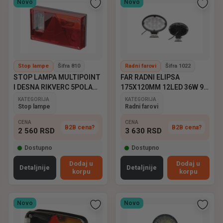
Novo
Novo
Stop lampe
Šifra 810
Radni farovi
Šifra 1022
STOP LAMPA MULTIPOINT
FAR RADNI ELIPSA
I DESNA RIKVERC 5POLA
175X120MM 12LED 36W 9-
ASPOCK
60V EMARK
KATEGORIJA
KATEGORIJA
Stop lampe
Radni farovi
CENA
CENA
B2B cena?
B2B cena?
2 560
RSD
3 630
RSD
Dostupno
Dostupno
Dodaj u
Dodaj u
Detaljnije
Detaljnije
korpu
korpu
Novo
Novo