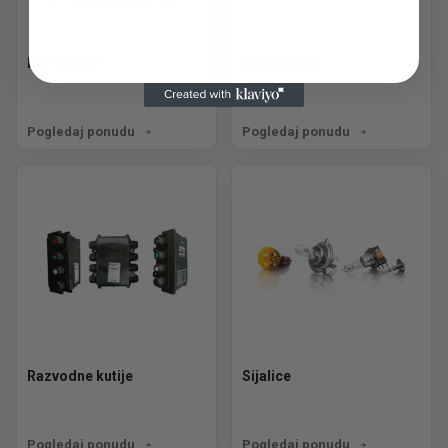
Retrovizori
Reflex trake
Pogledaj ponudu
Pogledaj ponudu
Razvodne kutije
Sijalice
Pogledaj ponudu
Pogledaj ponudu