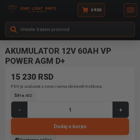
0
RSD
AKUMULATOR 12V 60AH VP
POWER AGM D+
15 230 RSD
PDV je uračunat u cenu i nema skrivenih troškova.
Šifra:
402
-
+
Dodaj u korpu
Dostupno online