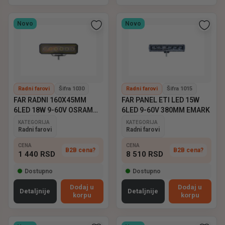
Novo
Novo
Radni farovi
Šifra 1030
Radni farovi
Šifra 1015
FAR RADNI 160X45MM
FAR PANEL ETI LED 15W
6LED 18W 9-60V OSRAM
6LED 9-60V 380MM EMARK
EMARK
KATEGORIJA
KATEGORIJA
Radni farovi
Radni farovi
CENA
CENA
B2B cena?
B2B cena?
1 440
RSD
8 510
RSD
Dostupno
Dostupno
Dodaj u
Dodaj u
Detaljnije
Detaljnije
korpu
korpu