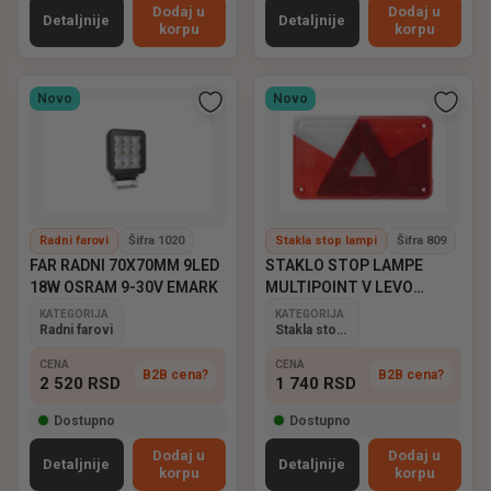
Dodaj u
Dodaj u
Detaljnije
Detaljnije
korpu
korpu
Novo
Novo
Radni farovi
Šifra 1020
Stakla stop lampi
Šifra 809
FAR RADNI 70X70MM 9LED
STAKLO STOP LAMPE
18W OSRAM 9-30V EMARK
MULTIPOINT V LEVO
ASPOCK
KATEGORIJA
KATEGORIJA
Radni farovi
Stakla stop lampi
CENA
CENA
B2B cena?
B2B cena?
2 520
RSD
1 740
RSD
Dostupno
Dostupno
Dodaj u
Dodaj u
Detaljnije
Detaljnije
korpu
korpu