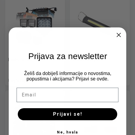
Prijava za newsletter
Radni farovi
Radne lampe
Želiš da dobiješ informacije o novostima,
popustima i akcijama? Prijavi se ovde.
Pogledaj ponudu
Pogledaj ponudu
Email
Prijavi se!
Ne, hvala