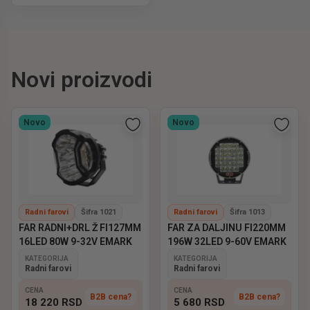
Novi proizvodi
Novo
Novo
Radni farovi
Šifra 1021
Radni farovi
Šifra 1013
FAR RADNI+DRL Ž FI127MM
FAR ZA DALJINU FI220MM
16LED 80W 9-32V EMARK
196W 32LED 9-60V EMARK
KATEGORIJA
KATEGORIJA
Radni farovi
Radni farovi
CENA
CENA
B2B cena?
B2B cena?
18 220
RSD
5 680
RSD