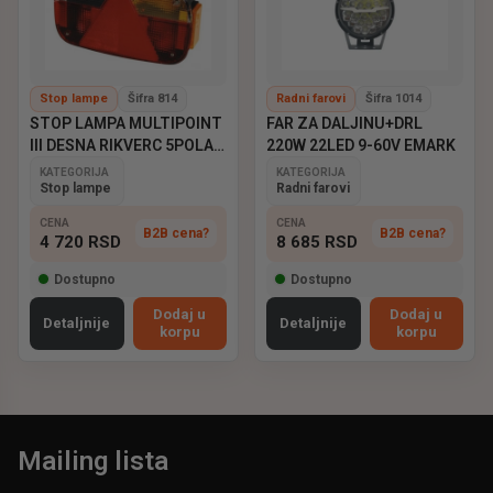
Stop lampe
Šifra 814
Radni farovi
Šifra 1014
STOP LAMPA MULTIPOINT
FAR ZA DALJINU+DRL
III DESNA RIKVERC 5POLA
220W 22LED 9-60V EMARK
ASPOCK
KATEGORIJA
KATEGORIJA
Stop lampe
Radni farovi
CENA
CENA
B2B cena?
B2B cena?
4 720
RSD
8 685
RSD
Dostupno
Dostupno
Dodaj u
Dodaj u
Detaljnije
Detaljnije
korpu
korpu
Mailing lista