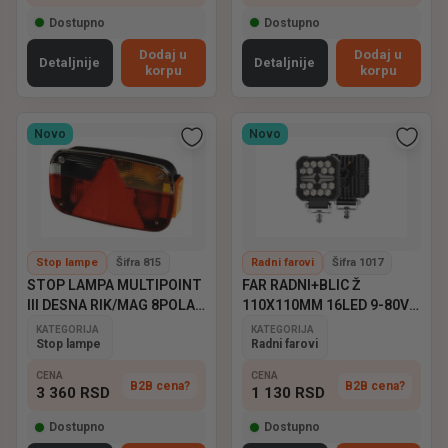
Dostupno
Dostupno
Dodaj u
Dodaj u
Detaljnije
Detaljnije
korpu
korpu
Novo
Novo
Stop lampe
Šifra 815
Radni farovi
Šifra 1017
STOP LAMPA MULTIPOINT
FAR RADNI+BLIC Ž
III DESNA RIK/MAG 8POLA
110X110MM 16LED 9-80V
ASPOCK
EMARK
KATEGORIJA
KATEGORIJA
Stop lampe
Radni farovi
CENA
CENA
B2B cena?
B2B cena?
3 360
RSD
1 130
RSD
Dostupno
Dostupno