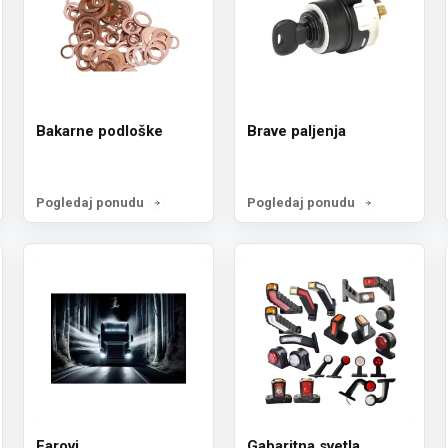
Bakarne podloške
Brave paljenja
Pogledaj ponudu
Pogledaj ponudu
Farovi
Gabaritna svetla