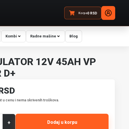
Korpa
0
RSD
Kombi
Radne mašine
Blog
LATOR 12V 45AH VP
 D+
 RSD
t u cenu i nema skrivenih troškova.
+
Dodaj u korpu