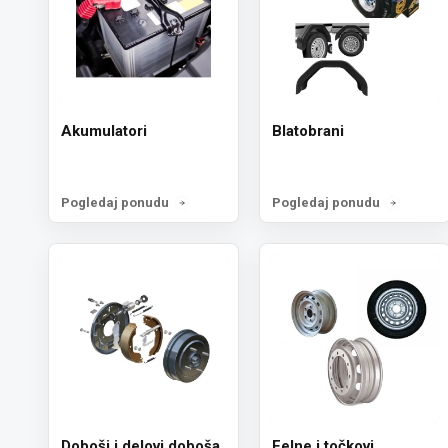
Akumulatori
Blatobrani
Pogledaj ponudu
Pogledaj ponudu
Doboši i delovi doboša
Felne i točkovi