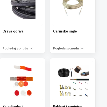
Creva goriva
Carinske sajle
Pogledaj ponudu
Pogledaj ponudu
Katadiopteri
Kablovi i spojnice