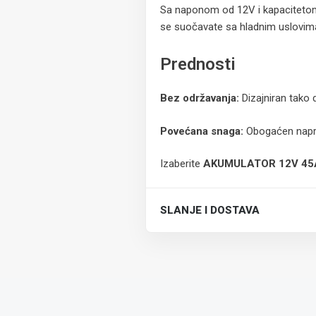
Sa naponom od 12V i kapacitetom 
se suočavate sa hladnim uslovima 
Prednosti
Bez održavanja:
Dizajniran tako
Povećana snaga:
Obogaćen napre
Izaberite
AKUMULATOR 12V 45
SLANJE I DOSTAVA
Trošak dostave je 700 RSD za ceo