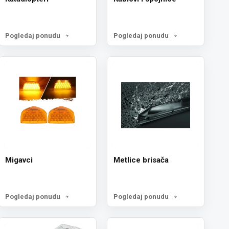
Pogledaj ponudu
Pogledaj ponudu
Migavci
Metlice brisača
Pogledaj ponudu
Pogledaj ponudu