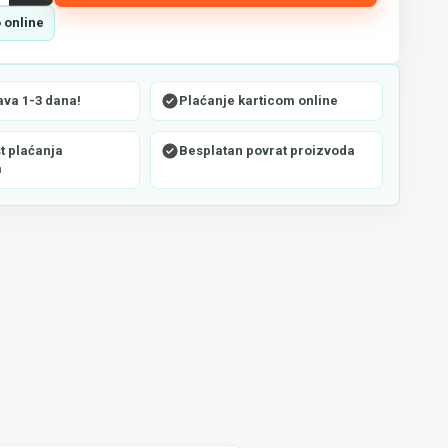
 online
ava 1-3 dana!
Plaćanje karticom online
 plaćanja
Besplatan povrat proizvoda
m