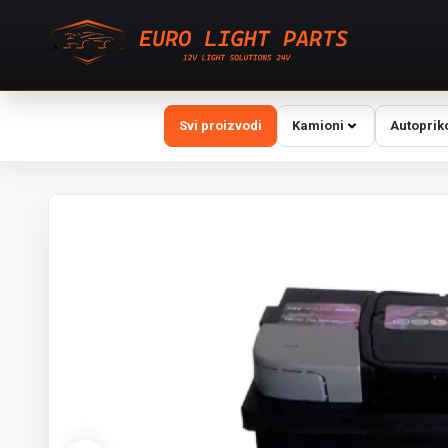
Svi proizvodi
Kamioni
Autoprik