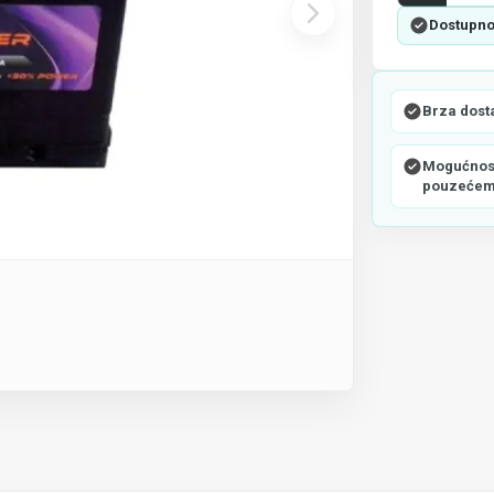
Dostupno
Brza dost
Mogućnost
pouzeće