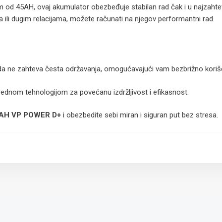
od 45AH, ovaj akumulator obezbeđuje stabilan rad čak i u najzahtevn
ili dugim relacijama, možete računati na njegov performantni rad.
 da ne zahteva česta održavanja, omogućavajući vam bezbrižno koriš
dnom tehnologijom za povećanu izdržljivost i efikasnost.
AH VP POWER D+
i obezbedite sebi miran i siguran put bez stresa.
 paket.