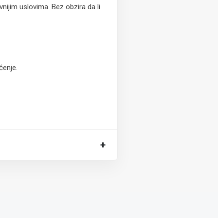
ijim uslovima. Bez obzira da li
ćenje.
+