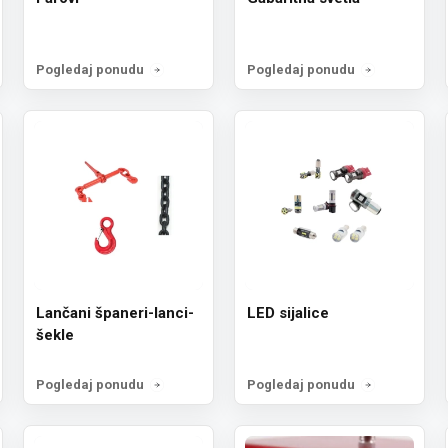
Pogledaj ponudu
Pogledaj ponudu
Lančani španeri-lanci-
LED sijalice
šekle
Pogledaj ponudu
Pogledaj ponudu