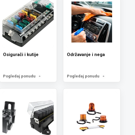
Osigurači i kutije
Održavanje i nega
Pogledaj ponudu
Pogledaj ponudu