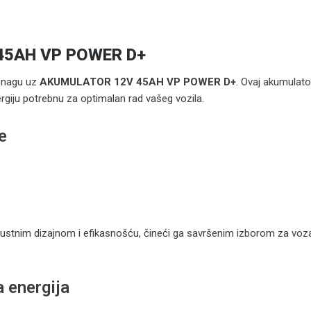
45AH VP POWER D+
 snagu uz
AKUMULATOR 12V 45AH VP POWER D+
. Ovaj akumulato
rgiju potrebnu za optimalan rad vašeg vozila.
e
bustnim dizajnom i efikasnošću, čineći ga savršenim izborom za vozače
a energija