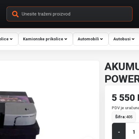
olice
Kamionske prikolice
Automobili
Autobusi
AKUMU
POWER
5 550
PDV je uračuna
Šifra:
405
-